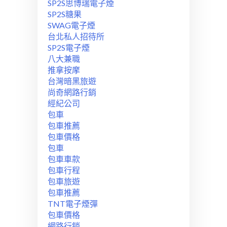
SP2S思博瑞電子煙
SP2S糖果
SWAG電子煙
台北私人招待所
SP2S電子煙
八大兼職
推拿按摩
台灣暗黑旅遊
尚奇網路行銷
經紀公司
包車
包車推薦
包車價格
包車
包車車款
包車行程
包車旅遊
包車推薦
TNT電子煙彈
包車價格
網路行銷