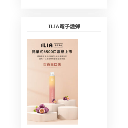
ILIA電子煙彈