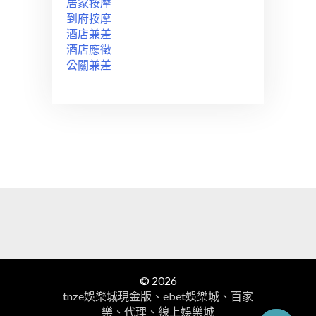
居家按摩
到府按摩
酒店兼差
酒店應徵
公關兼差
© 2026
tnze娛樂城現金版、ebet娛樂城、百家
樂、代理、線上娛樂城