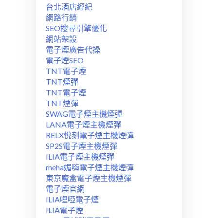
台北酒店經紀
網路行銷
SEO搜尋引擎優化
網站架設
電子煙廣告代操
電子煙SEO
TNT電子煙
TNT煙彈
TNT電子煙
TNT煙彈
SWAG電子煙主機煙彈
LANA電子煙主機煙彈
RELX悅刻電子煙主機煙彈
SP2S電子煙主機煙彈
ILIA電子煙主機煙彈
meha媚嗨電子煙主機煙彈
東京魔盒電子煙主機煙彈
電子煙官網
ILIA哩啞電子煙
ILIA電子煙