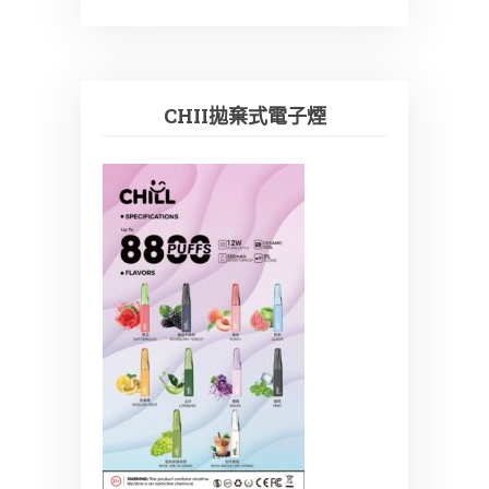
CHII拋棄式電子煙