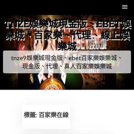
Skip
TNZE娛樂城現金版、EBET娛
to
content
樂城、百家樂、代理、線上娛
樂城
tnze9娛樂城現金版、ebet百家樂娛樂城、
現金版、代理、真人百家樂娛樂城
標籤:
百家樂在線