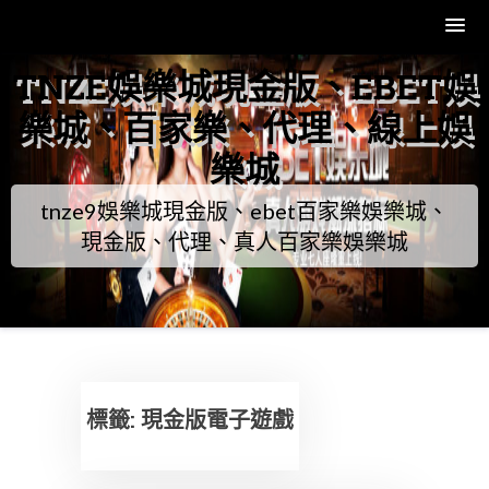
Skip
TNZE娛樂城現金版、EBET娛
to
content
樂城、百家樂、代理、線上娛
樂城
tnze9娛樂城現金版、ebet百家樂娛樂城、
現金版、代理、真人百家樂娛樂城
標籤:
現金版電子遊戲