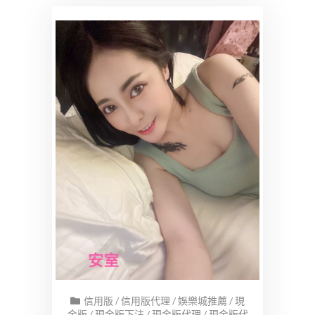
信用版
/
信用版代理
/
娛樂城推薦
/
現
金版
/
現金版下注
/
現金版代理
/
現金版代