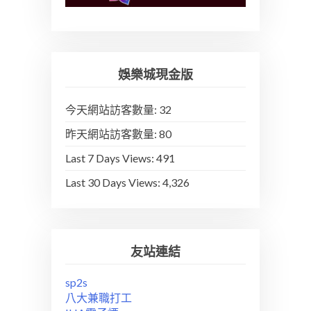
娛樂城現金版
今天網站訪客數量:
32
昨天網站訪客數量:
80
Last 7 Days Views:
491
Last 30 Days Views:
4,326
友站連結
sp2s
八大兼職打工