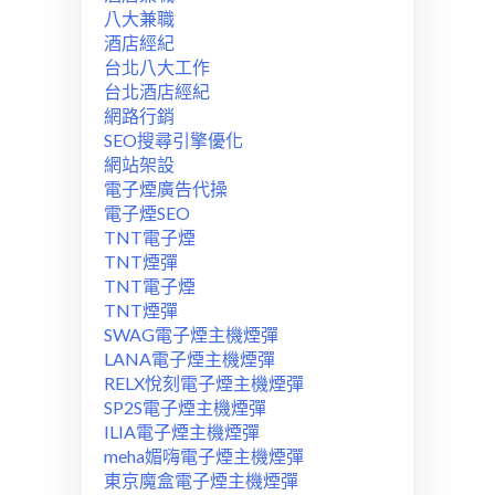
八大兼職
酒店經紀
台北八大工作
台北酒店經紀
網路行銷
SEO搜尋引擎優化
網站架設
電子煙廣告代操
電子煙SEO
TNT電子煙
TNT煙彈
TNT電子煙
TNT煙彈
SWAG電子煙主機煙彈
LANA電子煙主機煙彈
RELX悅刻電子煙主機煙彈
SP2S電子煙主機煙彈
ILIA電子煙主機煙彈
meha媚嗨電子煙主機煙彈
東京魔盒電子煙主機煙彈