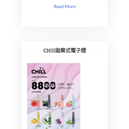
Read More
CHII拋棄式電子煙