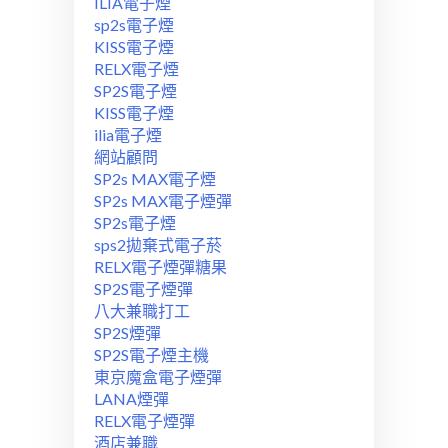
ILIA電子煙
sp2s電子煙
KISS電子煙
RELX電子煙
SP2S電子煙
KISS電子煙
ilia電子煙
網站顧問
SP2s MAX電子煙
SP2s MAX電子煙彈
SP2s電子煙
sps2拋棄式電子菸
RELX電子煙彈糖果
SP2S電子煙彈
八大兼職打工
SP2S煙彈
SP2S電子煙主機
東京魔盒電子煙彈
LANA煙彈
RELX電子煙彈
酒店兼職