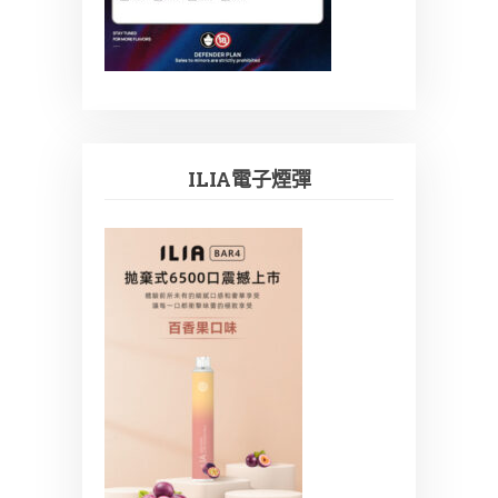
ILIA電子煙彈