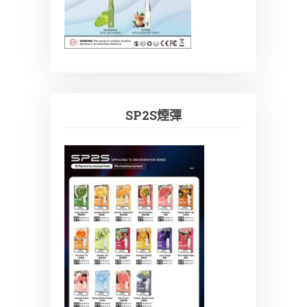
SP2S煙彈