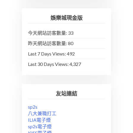
娛樂城現金版
今天網站訪客數量:
33
昨天網站訪客數量:
80
Last 7 Days Views:
492
Last 30 Days Views:
4,327
友站連結
sp2s
八大兼職打工
ILIA電子煙
sp2s電子煙
KISS電子煙