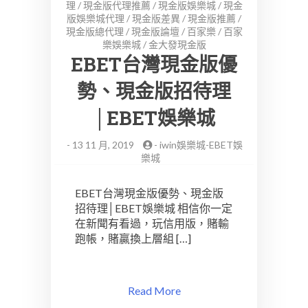
理
/
現金版代理推薦
/
現金版娛樂城
/
現金
版娛樂城代理
/
現金版差異
/
現金版推薦
/
現金版總代理
/
現金版論壇
/
百家樂
/
百家
樂娛樂城
/
金大發現金版
EBET台灣現金版優
勢、現金版招待理
│EBET娛樂城
-
13 11 月, 2019
-
iwin娛樂城-EBET娛
樂城
EBET台灣現金版優勢、現金版
招待理│EBET娛樂城 相信你一定
在新聞有看過，玩信用版，賭輸
跑帳，賭贏換上層組 […]
Read More