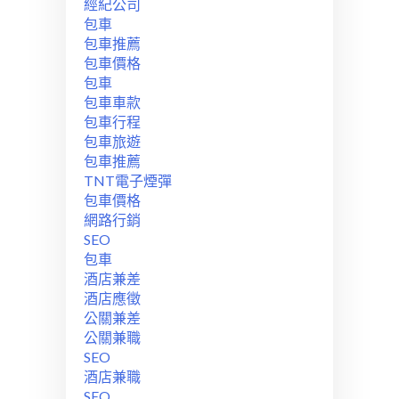
經紀公司
包車
包車推薦
包車價格
包車
包車車款
包車行程
包車旅遊
包車推薦
TNT電子煙彈
包車價格
網路行銷
SEO
包車
酒店兼差
酒店應徵
公關兼差
公關兼職
SEO
酒店兼職
SEO