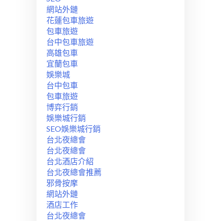
網站外鏈
花蓮包車旅遊
包車旅遊
台中包車旅遊
高雄包車
宜蘭包車
娛樂城
台中包車
包車旅遊
博弈行銷
娛樂城行銷
SEO娛樂城行銷
台北夜總會
台北夜總會
台北酒店介紹
台北夜總會推薦
邪骨按摩
網站外鏈
酒店工作
台北夜總會