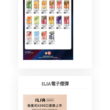
ILIA電子煙彈