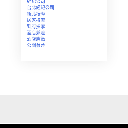
經紀公司
台北經紀公司
新北按摩
居家按摩
到府按摩
酒店兼差
酒店應徵
公關兼差