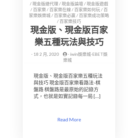
/
現金版總代理
/
現金版論壇
/
現金版遊戲
/
百家樂
/
百家樂在線
/
百家樂如何玩
/
百
家樂娛樂城
/
百家樂必贏
/
百家樂成功策略
/
百家樂技巧
現金版、現金版百家
樂五種玩法與技巧
-
18 2 月, 2020
-
iwin娛樂城-EBET娛
樂城
現金版、現金版百家樂五種玩法
與技巧 現金版百家樂看路法-棋
盤路 棋盤路是最原始的記錄方
式，也就是如實記錄每一局 […]
Read More