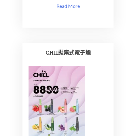
Read More
CHII拋棄式電子煙