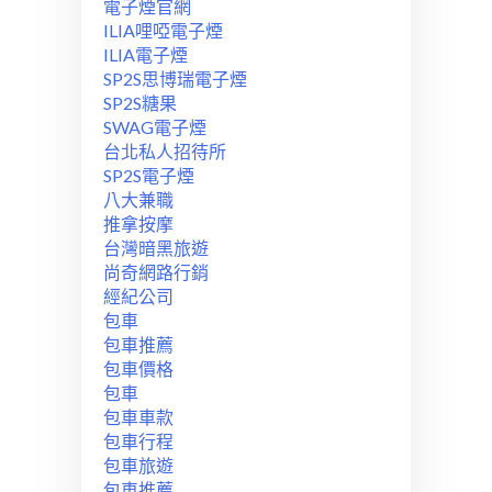
電子煙官網
ILIA哩啞電子煙
ILIA電子煙
SP2S思博瑞電子煙
SP2S糖果
SWAG電子煙
台北私人招待所
SP2S電子煙
八大兼職
推拿按摩
台灣暗黑旅遊
尚奇網路行銷
經紀公司
包車
包車推薦
包車價格
包車
包車車款
包車行程
包車旅遊
包車推薦