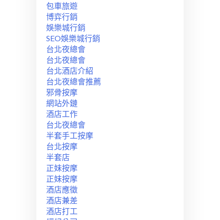
包車旅遊
博弈行銷
娛樂城行銷
SEO娛樂城行銷
台北夜總會
台北夜總會
台北酒店介紹
台北夜總會推薦
邪骨按摩
網站外鏈
酒店工作
台北夜總會
半套手工按摩
台北按摩
半套店
正妹按摩
正妹按摩
酒店應徵
酒店兼差
酒店打工