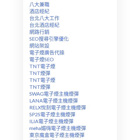
八大兼職
酒店經紀
台北八大工作
台北酒店經紀
網路行銷
SEO搜尋引擎優化
網站架設
電子煙廣告代操
電子煙SEO
TNT電子煙
TNT煙彈
TNT電子煙
TNT煙彈
SWAG電子煙主機煙彈
LANA電子煙主機煙彈
RELX悅刻電子煙主機煙彈
SP2S電子煙主機煙彈
ILIA電子煙主機煙彈
meha媚嗨電子煙主機煙彈
東京魔盒電子煙主機煙彈