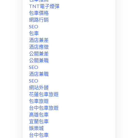
TNT電子煙彈
包車價格
網路行銷
SEO
包車
酒店兼差
酒店應徵
公關兼差
公關兼職
SEO
酒店兼職
SEO
網站外鏈
花蓮包車旅遊
包車旅遊
台中包車旅遊
高雄包車
宜蘭包車
娛樂城
台中包車