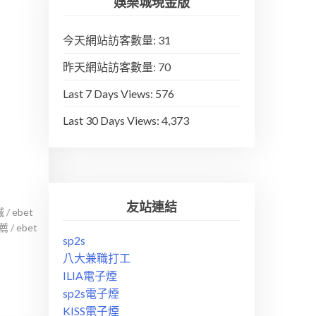
娛樂城現金版
今天網站訪客數量:
31
昨天網站訪客數量:
70
Last 7 Days Views:
576
Last 30 Days Views:
4,373
友站連結
城
/
ebet
推薦
/
ebet
sp2s
八大兼職打工
ILIA電子煙
sp2s電子煙
KISS電子煙