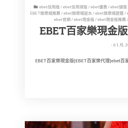
ebet信用版
/
ebet信用球版
/
ebet優惠
/
ebet儲值
EBET娛樂城推薦
/
ebet娛樂城返水
/
ebet娛樂城遊藝
/
ebet官網
/
ebet現金版
/
ebet現金版推薦
EBET百家樂現金版|
-
6 1 月, 
EBET百家樂現金版|EBET百家樂代理|ebet百家