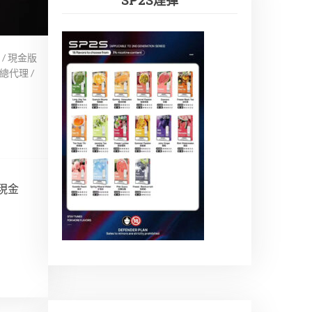
/
現金版
總代理
/
現金