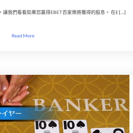
首先，讓我們看看如果您贏得EBET百家樂將獲得的股息。 在E […]
Read More