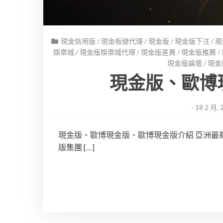
現金信用版
/
現金板總代理
/
現金版
/
現金版下注
/
現
娛樂城
/
現金版娛樂城代理
/
現金版差異
/
現金版推薦
/
現金版論壇
/
現金
現金版、歐博
-
18 2 月, 
現金版、歐博現金版、歐博現金版介紹 亞洲最
版集團 […]