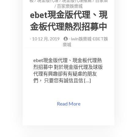
板
/
現金版代理
/
現金版代理推薦
/
百家樂
/
百家樂娛樂城
ebet現金版代理、現
金板代理熱烈招募中
-
10 12 月, 2019
-
iwin娛樂城-EBET娛
樂城
ebet現金版代理、現金板代理熱
烈招募中 對於現金版代理及球版
代理有興趣卻有有疑慮的朋友
們， 只要您有誠信且信 […]
Read More