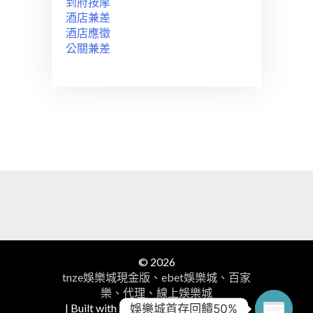
到府按摩
酒店兼差
酒店應徵
公關兼差
© 2026
tnze娛樂城現金版、ebet娛樂城、百家
樂、代理、線上娛樂城
|
Built with Xblog Plus free WordPress
娛樂城首存回饋50%