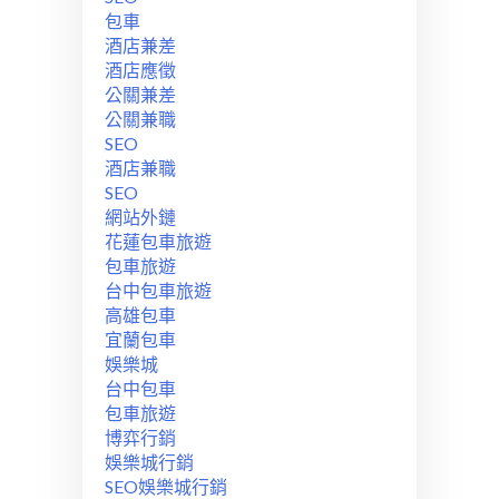
包車
酒店兼差
酒店應徵
公關兼差
公關兼職
SEO
酒店兼職
SEO
網站外鏈
花蓮包車旅遊
包車旅遊
台中包車旅遊
高雄包車
宜蘭包車
娛樂城
台中包車
包車旅遊
博弈行銷
娛樂城行銷
SEO娛樂城行銷