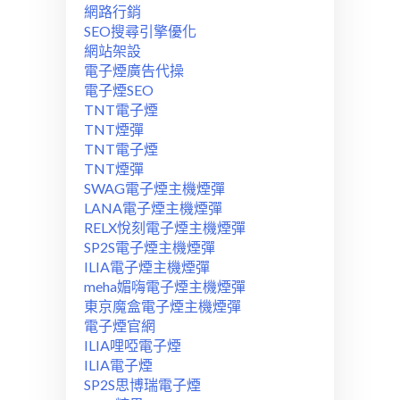
網路行銷
SEO搜尋引擎優化
網站架設
電子煙廣告代操
電子煙SEO
TNT電子煙
TNT煙彈
TNT電子煙
TNT煙彈
SWAG電子煙主機煙彈
LANA電子煙主機煙彈
RELX悅刻電子煙主機煙彈
SP2S電子煙主機煙彈
ILIA電子煙主機煙彈
meha媚嗨電子煙主機煙彈
東京魔盒電子煙主機煙彈
電子煙官網
ILIA哩啞電子煙
ILIA電子煙
SP2S思博瑞電子煙