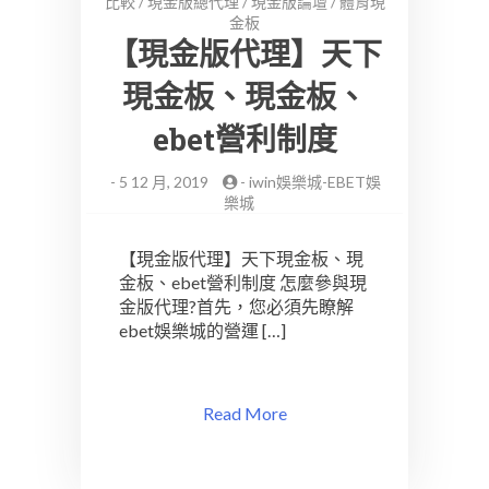
比較
/
現金版總代理
/
現金版論壇
/
體育現
金板
【現金版代理】天下
現金板、現金板、
ebet營利制度
-
5 12 月, 2019
-
iwin娛樂城-EBET娛
樂城
【現金版代理】天下現金板、現
金板、ebet營利制度 怎麼參與現
金版代理?首先，您必須先瞭解
ebet娛樂城的營運 […]
Read More