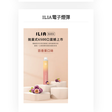
ILIA電子煙彈