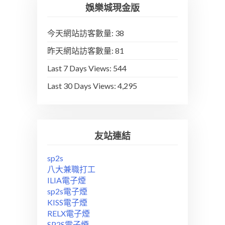
娛樂城現金版
今天網站訪客數量:
38
昨天網站訪客數量:
81
Last 7 Days Views:
544
Last 30 Days Views:
4,295
友站連結
sp2s
八大兼職打工
ILIA電子煙
sp2s電子煙
KISS電子煙
RELX電子煙
SP2S電子煙