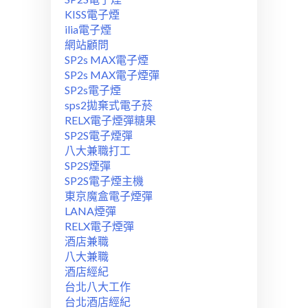
KISS電子煙
ilia電子煙
網站顧問
SP2s MAX電子煙
SP2s MAX電子煙彈
SP2s電子煙
sps2拋棄式電子菸
RELX電子煙彈糖果
SP2S電子煙彈
八大兼職打工
SP2S煙彈
SP2S電子煙主機
東京魔盒電子煙彈
LANA煙彈
RELX電子煙彈
酒店兼職
八大兼職
酒店經紀
台北八大工作
台北酒店經紀