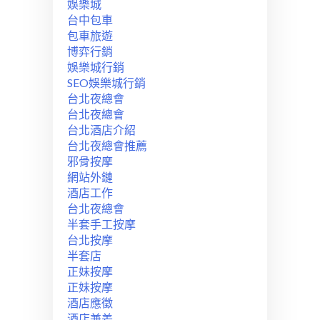
娛樂城
台中包車
包車旅遊
博弈行銷
娛樂城行銷
SEO娛樂城行銷
台北夜總會
台北夜總會
台北酒店介紹
台北夜總會推薦
邪骨按摩
網站外鏈
酒店工作
台北夜總會
半套手工按摩
台北按摩
半套店
正妹按摩
正妹按摩
酒店應徵
酒店兼差