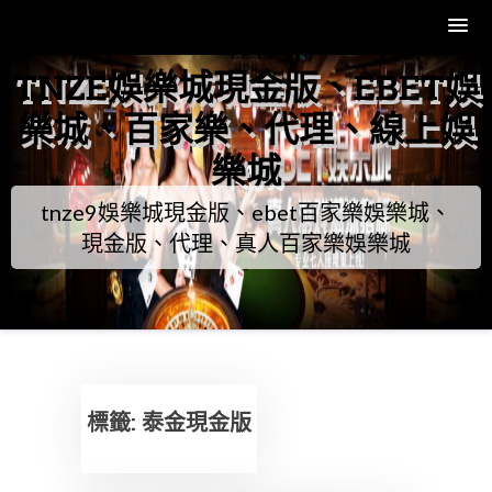
Skip
TNZE娛樂城現金版、EBET娛
to
content
樂城、百家樂、代理、線上娛
樂城
tnze9娛樂城現金版、ebet百家樂娛樂城、
現金版、代理、真人百家樂娛樂城
標籤:
泰金現金版