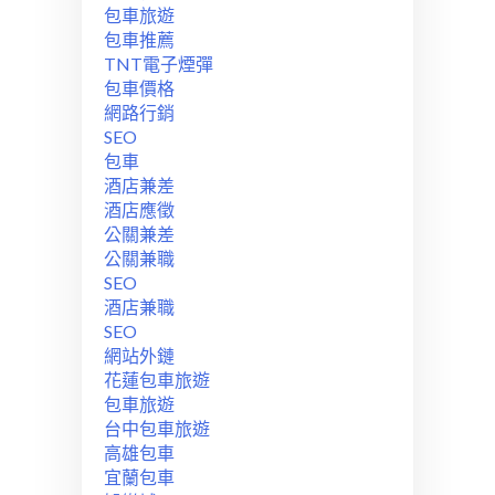
包車旅遊
包車推薦
TNT電子煙彈
包車價格
網路行銷
SEO
包車
酒店兼差
酒店應徵
公關兼差
公關兼職
SEO
酒店兼職
SEO
網站外鏈
花蓮包車旅遊
包車旅遊
台中包車旅遊
高雄包車
宜蘭包車