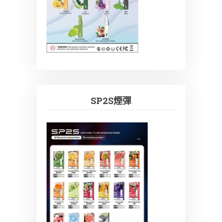
SP2S煙彈