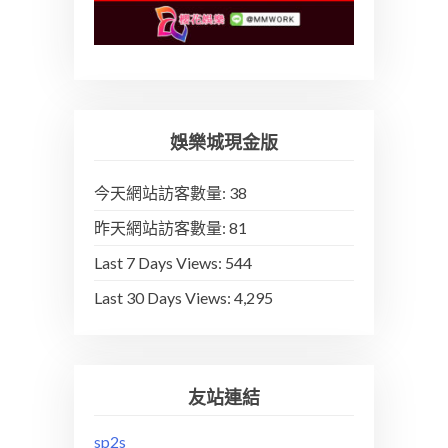
娛樂城現金版
今天網站訪客數量:
38
昨天網站訪客數量:
81
Last 7 Days Views:
544
Last 30 Days Views:
4,295
友站連結
sp2s