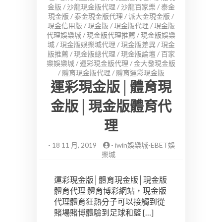
金版
/
沙龍現金版代理
/
沙龍百家樂
/
泰金
現金版
/
泰金現金版代理
/
派大金現金版
/
現金信用版
/
現金版
/
現金版代理
/
現金版
代理娛樂城
/
現金版代理推薦
/
現金版娛樂
城
/
現金版娛樂城代理
/
現金版差異
/
現金
版推薦
/
現金版總代理
/
現金版論壇
/
百家
樂娛樂城
/
運彩現金版代理
/
金大發現金版
/
體育現金版代理
/
體育運彩現金版
運彩現金版│體育現
金版│現金版體育代
理
-
18 11 月, 2019
-
iwin娛樂城-EBET娛
樂城
運彩現金版│體育現金版│現金版
體育代理 體育博彩網站，現金版
代理體育狂熱分子可以接觸到從
賭場賭博體驗到足球和籃 […]