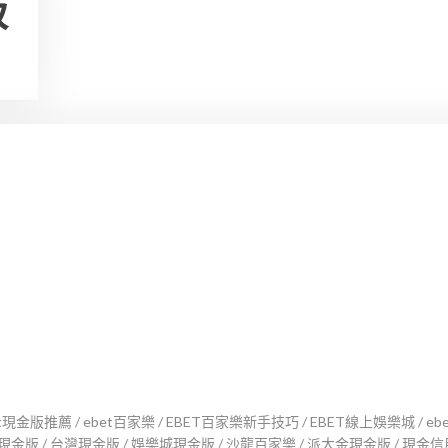
版
et現金版推薦
/
ebet百家樂
/
EBET百家樂新手技巧
/
EBET線上娛樂城
/
eb
現金版
/
台灣現金版
/
娛樂城現金版
/
沙龍百家樂
/
派大金現金版
/
現金信