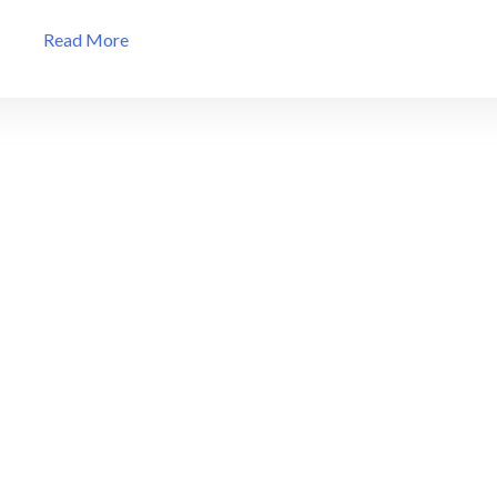
Read More