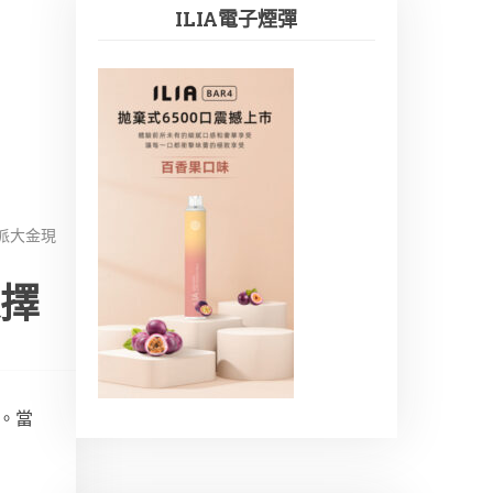
ILIA電子煙彈
派大金現
選擇
。當