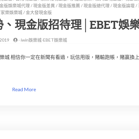
金版娛樂城代理
/
現金版差異
/
現金版推薦
/
現金版總代理
/
現金版論壇
/
百家樂娛樂城
/
金大發現金版
勢、現金版招待理│EBET娛
 2019
-
iwin娛樂城-EBET娛樂城
T娛樂城 相信你一定在新聞有看過，玩信用版，賭輸跑帳，賭贏換
Read More