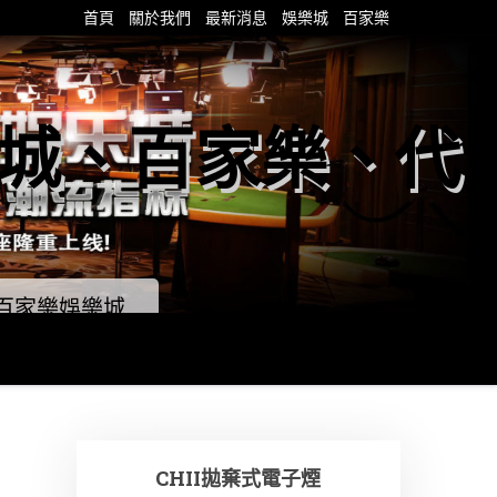
首頁
關於我們
最新消息
娛樂城
百家樂
樂城、百家樂、代
人百家樂娛樂城
CHII拋棄式電子煙