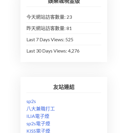
娛樂城現金版
今天網站訪客數量:
23
昨天網站訪客數量:
81
Last 7 Days Views:
525
Last 30 Days Views:
4,276
友站連結
sp2s
八大兼職打工
ILIA電子煙
sp2s電子煙
KISS電子煙