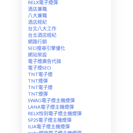
RELX電子煙彈
酒店兼職
八大兼職
酒店經紀
台北八大工作
台北酒店經紀
網路行銷
SEO搜尋引擎優化
網站架設
電子煙廣告代操
電子煙SEO
TNT電子煙
TNT煙彈
TNT電子煙
TNT煙彈
SWAG電子煙主機煙彈
LANA電子煙主機煙彈
RELX悅刻電子煙主機煙彈
SP2S電子煙主機煙彈
ILIA電子煙主機煙彈
meha媚嗨電子煙主機煙彈