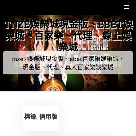
Skip
TNZE娛樂城現金版、EBET娛
to
content
樂城、百家樂、代理、線上娛
樂城
tnze9娛樂城現金版、ebet百家樂娛樂城、
現金版、代理、真人百家樂娛樂城
標籤:
信用版