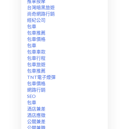
推拿按摩
台灣暗黑旅遊
尚奇網路行銷
經紀公司
包車
包車推薦
包車價格
包車
包車車款
包車行程
包車旅遊
包車推薦
TNT電子煙彈
包車價格
網路行銷
SEO
包車
酒店兼差
酒店應徵
公關兼差
公關兼職