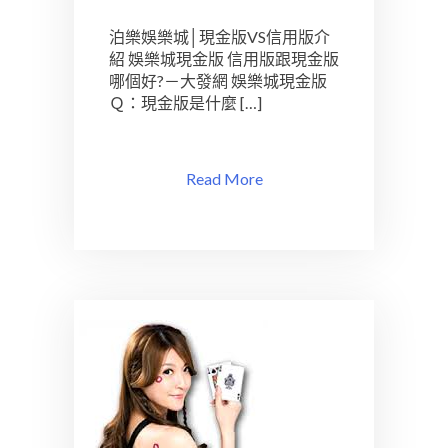
泊樂娛樂城│現金版VS信用版介
紹 娛樂城現金版 信用版跟現金版
哪個好?－大發網 娛樂城現金版
Ｑ：現金版是什麼 […]
Read More