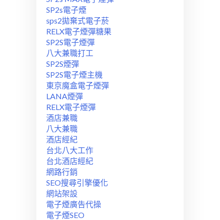
SP2s電子煙
sps2拋棄式電子菸
RELX電子煙彈糖果
SP2S電子煙彈
八大兼職打工
SP2S煙彈
SP2S電子煙主機
東京魔盒電子煙彈
LANA煙彈
RELX電子煙彈
酒店兼職
八大兼職
酒店經紀
台北八大工作
台北酒店經紀
網路行銷
SEO搜尋引擎優化
網站架設
電子煙廣告代操
電子煙SEO