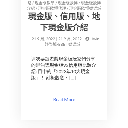
略
/
現金版教學
/
現金版歐博
/
現金版歐博
介紹
/
現金版歐博代理
/
現金版歐博娛樂城
現金版、信用版、地
下現金版介紹
-
21 9 月, 2022 | 21 9 月, 2022
-
iwin
娛樂城-EBET娛樂城
這次要跟遊戲現金板玩家們分享
的是泊樂現金版VS信用版比較介
紹: 目中的「2023年10大現金
版」！ 刻板觀念， […]
Read More