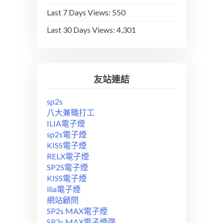
Last 7 Days Views:
550
Last 30 Days Views:
4,301
友站連結
sp2s
八大兼職打工
ILIA電子煙
sp2s電子煙
KISS電子煙
RELX電子煙
SP2S電子煙
KISS電子煙
ilia電子煙
網站顧問
SP2s MAX電子煙
SP2s MAX電子煙彈