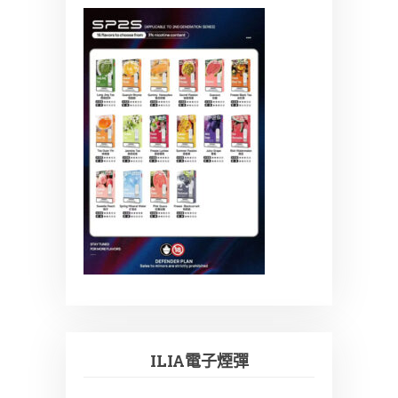
ILIA電子煙彈