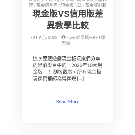
理
/
現金版差異
/
現金版心法
/
現金版必勝
現金版VS信用版差
異教學比較
-
21 9 月, 2022
-
iwin娛樂城-EBET娛
樂城
這次要跟遊戲現金板玩家們分享
的是泊樂目中的「2023年10大現
金版」！ 刻板觀念，所有現金板
玩家們都認為博弈遊 […]
Read More