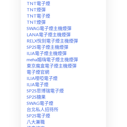
TNT電子煙
TNT煙彈
TNT電子煙
TNT煙彈
SWAG電子煙主機煙彈
LANA電子煙主機煙彈
RELX悅刻電子煙主機煙彈
SP2S電子煙主機煙彈
ILIA電子煙主機煙彈
meha媚嗨電子煙主機煙彈
東京魔盒電子煙主機煙彈
電子煙官網
ILIA哩啞電子煙
ILIA電子煙
SP2S思博瑞電子煙
SP2S糖果
SWAG電子煙
台北私人招待所
SP2S電子煙
八大兼職