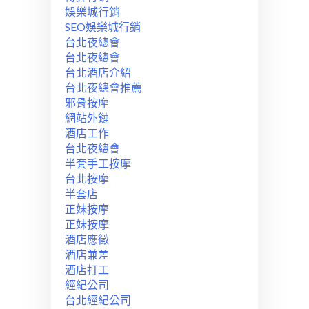
娛樂城行銷
SEO娛樂城行銷
台北夜總會
台北夜總會
台北酒店介紹
台北夜總會推薦
邪骨按摩
網站外鏈
酒店工作
台北夜總會
半套手工按摩
台北按摩
半套店
正妹按摩
正妹按摩
酒店應徵
酒店兼差
酒店打工
經紀公司
台北經紀公司