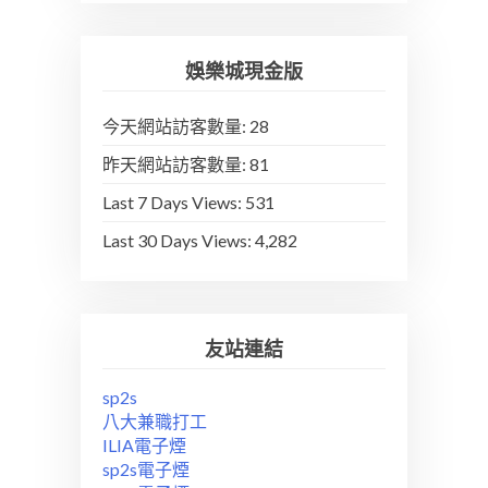
娛樂城現金版
今天網站訪客數量:
28
昨天網站訪客數量:
81
Last 7 Days Views:
531
Last 30 Days Views:
4,282
友站連結
sp2s
八大兼職打工
ILIA電子煙
sp2s電子煙