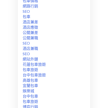
包車價格
網路行銷
SEO
包車
酒店兼差
酒店應徵
公關兼差
公關兼職
SEO
酒店兼職
SEO
網站外鏈
花蓮包車旅遊
包車旅遊
台中包車旅遊
高雄包車
宜蘭包車
娛樂城
台中包車
包車旅遊
博弈行銷