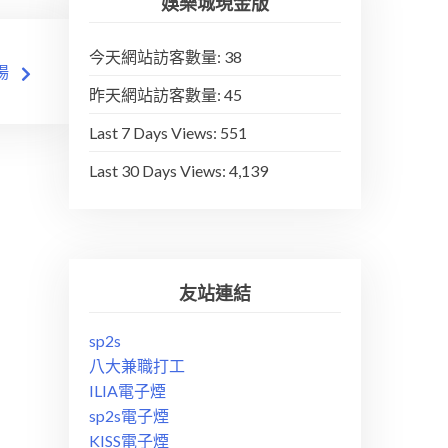
娛樂城現金版
今天網站訪客數量:
38
場
昨天網站訪客數量:
45
Last 7 Days Views:
551
Last 30 Days Views:
4,139
友站連結
sp2s
八大兼職打工
ILIA電子煙
sp2s電子煙
KISS電子煙