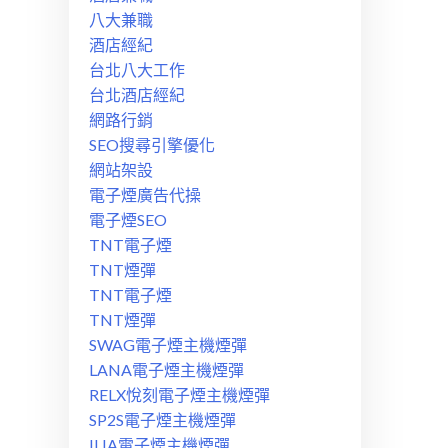
八大兼職
酒店經紀
台北八大工作
台北酒店經紀
網路行銷
SEO搜尋引擎優化
網站架設
電子煙廣告代操
電子煙SEO
TNT電子煙
TNT煙彈
TNT電子煙
TNT煙彈
SWAG電子煙主機煙彈
LANA電子煙主機煙彈
RELX悅刻電子煙主機煙彈
SP2S電子煙主機煙彈
ILIA電子煙主機煙彈