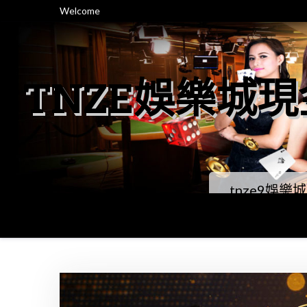
Skip
Welcome
to
content
TNZE娛樂城
tnze9娛