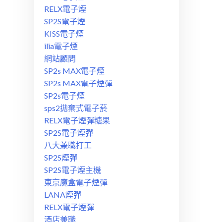
RELX電子煙
SP2S電子煙
KISS電子煙
ilia電子煙
網站顧問
SP2s MAX電子煙
SP2s MAX電子煙彈
SP2s電子煙
sps2拋棄式電子菸
RELX電子煙彈糖果
SP2S電子煙彈
八大兼職打工
SP2S煙彈
SP2S電子煙主機
東京魔盒電子煙彈
LANA煙彈
RELX電子煙彈
酒店兼職