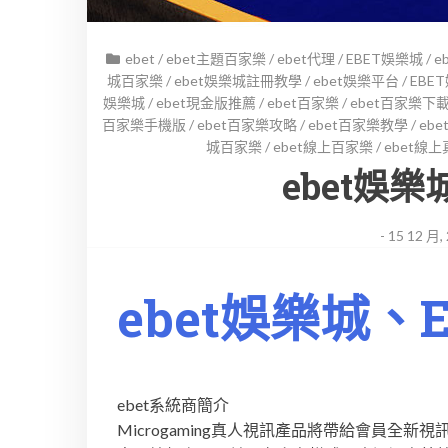
ebet
/
ebet主題百家樂
/
ebet代理
/
EBET娛樂城
/
e
城百家樂
/
ebet娛樂城註冊教學
/
ebet娛樂平台
/
EBE
娛樂城
/
ebet現金版推薦
/
ebet百家樂
/
ebet百家樂下
百家樂手機版
/
ebet百家樂攻略
/
ebet百家樂教學
/
eb
城百家樂
/
ebet線上百家樂
/
ebet線
ebet娛
-
15 12 月,
ebet娛樂城、
ebet系統商簡介
Microgaming真人視訊產品將帶給會員全新