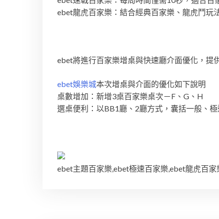
ebet龍虎百家樂：結合經典百家樂、龍虎鬥
ebet將進行百家樂增桌與快速廳介面優化，
ebet娛樂城
本次增桌與介面的優化如下說明
桌數增加：新增3桌百家樂桌次－F、G、H
選桌便利：以BB1廳、2廳方式，囊括一般、
ebet主題百家樂,ebet極速百家樂,ebet龍虎百家