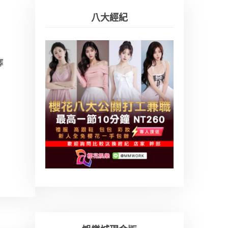
八大經紀
擇