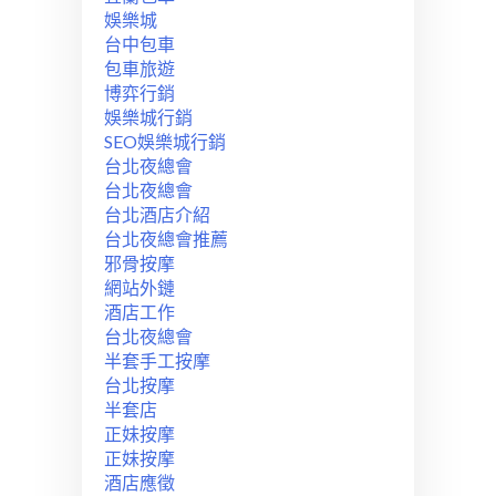
娛樂城
台中包車
包車旅遊
博弈行銷
娛樂城行銷
SEO娛樂城行銷
台北夜總會
台北夜總會
台北酒店介紹
台北夜總會推薦
邪骨按摩
網站外鏈
酒店工作
台北夜總會
半套手工按摩
台北按摩
半套店
正妹按摩
正妹按摩
酒店應徵