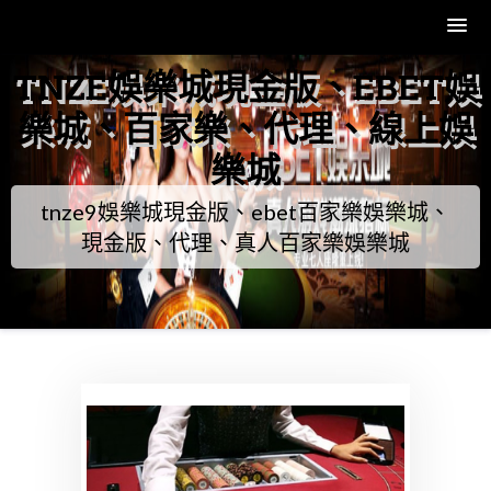
Skip
TNZE娛樂城現金版、EBET娛
to
content
樂城、百家樂、代理、線上娛
樂城
tnze9娛樂城現金版、ebet百家樂娛樂城、
現金版、代理、真人百家樂娛樂城