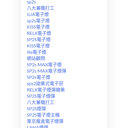
sp2s
八大兼職打工
ILIA電子煙
sp2s電子煙
KISS電子煙
RELX電子煙
SP2S電子煙
KISS電子煙
ilia電子煙
網站顧問
SP2s MAX電子煙
SP2s MAX電子煙彈
SP2s電子煙
sps2拋棄式電子菸
RELX電子煙彈糖果
SP2S電子煙彈
八大兼職打工
SP2S煙彈
SP2S電子煙主機
東京魔盒電子煙彈
LANA煙彈