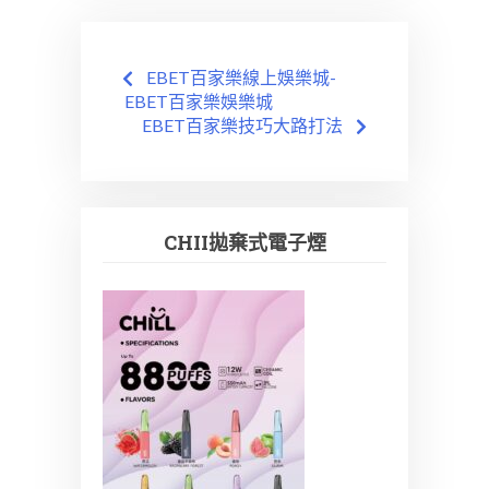
文
EBET百家樂線上娛樂城-
章
EBET百家樂娛樂城
EBET百家樂技巧大路打法
導
覽
CHII拋棄式電子煙