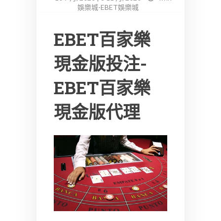
娛樂城-EBET娛樂城
EBET百家樂
現金版投注-
EBET百家樂
現金版代理