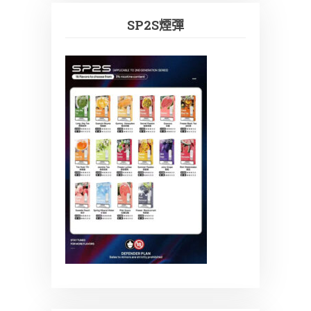
SP2S煙彈