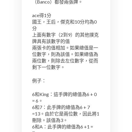
（Banco）都發兩張牌。
ace得1分
國王，王后，傑克和10分均為0
分
上面有數字（2到9）的其他撲克
牌具有該數字的值
兩張卡的值相加。如果總值是一
位數字，則為該值。如果總值為
兩位數，則除去左位數字，從而
剩下一位數字。
例子：
6和King：這手牌的總值為6 + 0
= 6。
6和7：此手牌的總值為6 + 7
=13。由於它是兩位數，因此將1
刪除。該值為3。
6和A：此手牌的總值為6 +1 =