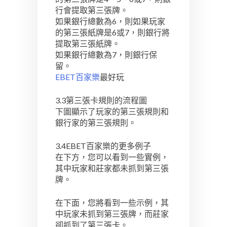
行會提取第三張牌。
如果銀行總數為6，則如果玩家
的第三張紙牌是6或7，則銀行將
提取第三張紙牌。
如果銀行總數為7，則銀行保
留。
EBET百家樂
最好玩
3.3第三張卡規則的流程圖
下圖顯示了玩家的第三張規則和
銀行家的第三張規則。
3.4EBET百家樂的更多例子
在下方，您可以看到一些實例，
其中玩家和莊家都未抓到第三張
牌。
在下面，您將看到一些示例，其
中玩家未抓到第三張牌，而莊家
卻抓到了第三張卡。