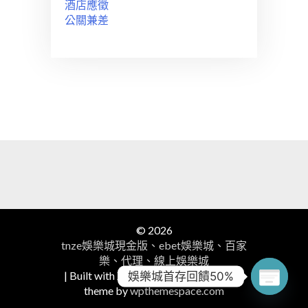
酒店應徵
公關兼差
© 2026
tnze娛樂城現金版、ebet娛樂城、百家
樂、代理、線上娛樂城
|
Built with Xblog Plus free WordPress
娛樂城首存回饋50%
theme by
wpthemespace.com