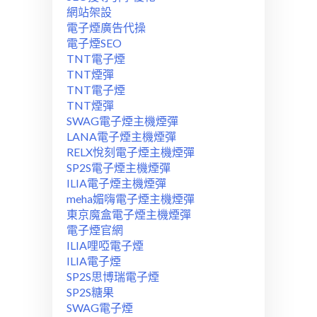
網站架設
電子煙廣告代操
電子煙SEO
TNT電子煙
TNT煙彈
TNT電子煙
TNT煙彈
SWAG電子煙主機煙彈
LANA電子煙主機煙彈
RELX悅刻電子煙主機煙彈
SP2S電子煙主機煙彈
ILIA電子煙主機煙彈
meha媚嗨電子煙主機煙彈
東京魔盒電子煙主機煙彈
電子煙官網
ILIA哩啞電子煙
ILIA電子煙
SP2S思博瑞電子煙
SP2S糖果
SWAG電子煙