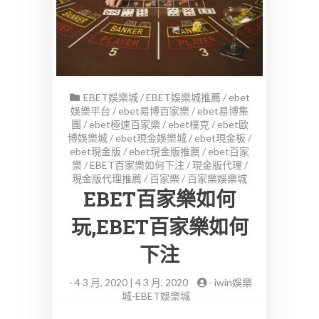
EBET娛樂城
/
EBET娛樂城推薦
/
ebet
娛樂平台
/
ebet易博百家樂
/
ebet易博集
團
/
ebet極速百家樂
/
ebet樸克
/
ebet歐
博娛樂城
/
ebet現金娛樂城
/
ebet現金板
/
ebet現金版
/
ebet現金版推薦
/
ebet百家
樂
/
EBET百家樂如何下注
/
現金版代理
/
現金版代理推薦
/
百家樂
/
百家樂娛樂城
EBET百家樂如何
玩,EBET百家樂如何
下注
-
4 3 月, 2020 | 4 3 月, 2020
-
iwin娛樂
城-EBET娛樂城