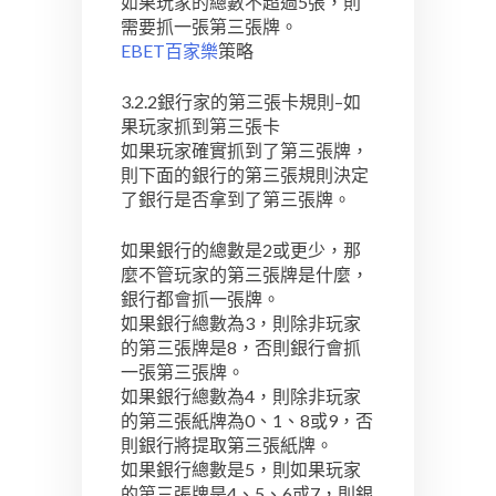
如果玩家的總數不超過5張，則
需要抓一張第三張牌。
EBET百家樂
策略
3.2.2銀行家的第三張卡規則–如
果玩家抓到第三張卡
如果玩家確實抓到了第三張牌，
則下面的銀行的第三張規則決定
了銀行是否拿到了第三張牌。
如果銀行的總數是2或更少，那
麼不管玩家的第三張牌是什麼，
銀行都會抓一張牌。
如果銀行總數為3，則除非玩家
的第三張牌是8，否則銀行會抓
一張第三張牌。
如果銀行總數為4，則除非玩家
的第三張紙牌為0、1、8或9，否
則銀行將提取第三張紙牌。
如果銀行總數是5，則如果玩家
的第三張牌是4、5、6或7，則銀