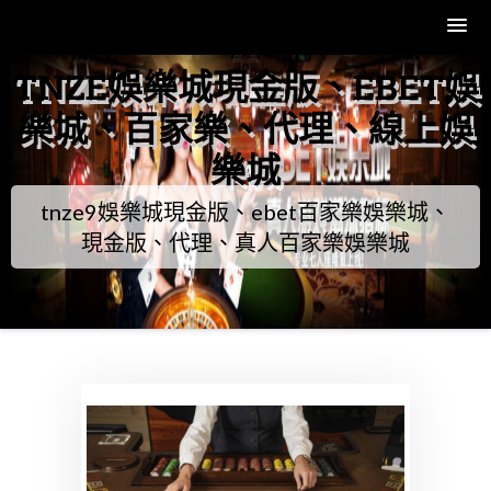
Skip
TNZE娛樂城現金版、EBET娛
to
content
樂城、百家樂、代理、線上娛
樂城
tnze9娛樂城現金版、ebet百家樂娛樂城、
現金版、代理、真人百家樂娛樂城