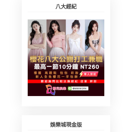
八大經紀
娛樂城現金版