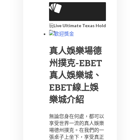
玩
Live Ultimate Texas Hold
Em
真人娛樂場德
州撲克-EBET
真人娛樂城、
EBET線上娛
樂城介紹
無論您身在何處，都可以
享受世界一流的真人娛樂
場德州撲克。在我們的一
張桌子上坐下，享受真正