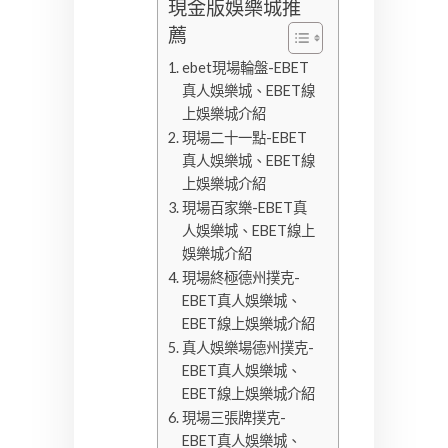
現金版娛樂城推
薦
ebet現場輪盤-EBET
真人娛樂城、EBET線
上娛樂城介紹
現場二十一點-EBET
真人娛樂城、EBET線
上娛樂城介紹
現場百家樂-EBET真
人娛樂城、EBET線上
娛樂城介紹
現場終極德州撲克-
EBET真人娛樂城、
EBET線上娛樂城介紹
真人娛樂場德州撲克-
EBET真人娛樂城、
EBET線上娛樂城介紹
現場三張牌撲克-
EBET真人娛樂城、