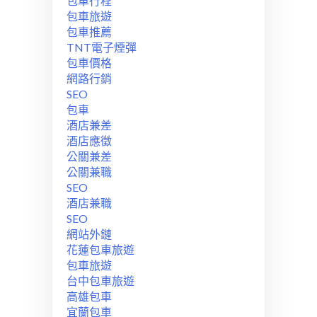
包車行程
包車旅遊
包車推薦
TNT電子煙彈
包車價格
網路行銷
SEO
包車
酒店兼差
酒店應徵
公關兼差
公關兼職
SEO
酒店兼職
SEO
網站外鏈
花蓮包車旅遊
包車旅遊
台中包車旅遊
高雄包車
宜蘭包車