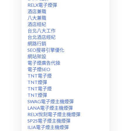
RELX電子煙彈
酒店兼職
八大兼職
酒店經紀
台北八大工作
台北酒店經紀
網路行銷
SEO搜尋引擎優化
網站架設
電子煙廣告代操
電子煙SEO
TNT電子煙
TNT煙彈
TNT電子煙
TNT煙彈
SWAG電子煙主機煙彈
LANA電子煙主機煙彈
RELX悅刻電子煙主機煙彈
SP2S電子煙主機煙彈
ILIA電子煙主機煙彈