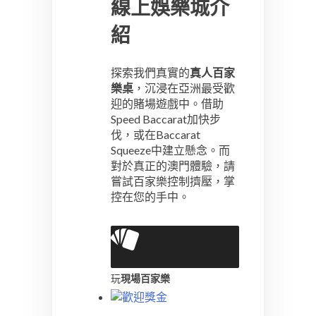
線上娛樂城介
紹
探索我們真實的
真人百家
樂桌
，沉浸在亞洲最受歡
迎的賭場遊戲中。借助
Speed Baccarat加快步
伐，或在Baccarat
Squeeze中建立懸念。而
對於真正的澳門體驗，請
嘗試百家樂控制擠壓，掌
控在您的手中。
玩
現場百家樂