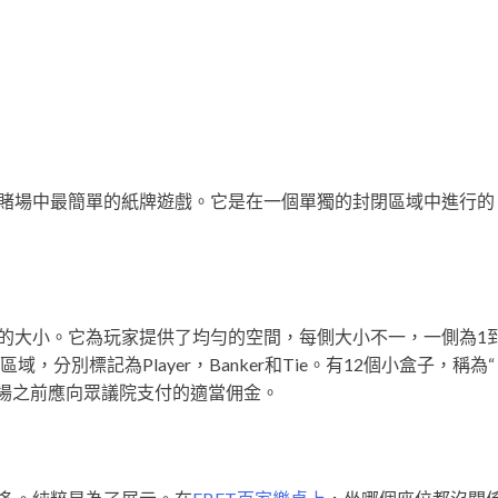
賭場中最簡單的紙牌遊戲。它是在一個單獨的封閉區域中進行的
。
子的大小。它為玩家提供了均勻的空間，每側大小不一，一側為1
分別標記為Player，Banker和Tie。有12個小盒子，稱為“
場之前應向眾議院支付的適當佣金。