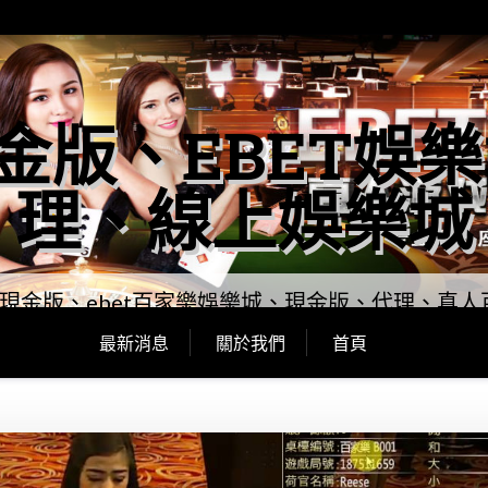
現金版、EBET娛
理、線上娛樂城
樂城現金版、ebet百家樂娛樂城、現金版、代理、真
最新消息
關於我們
首頁