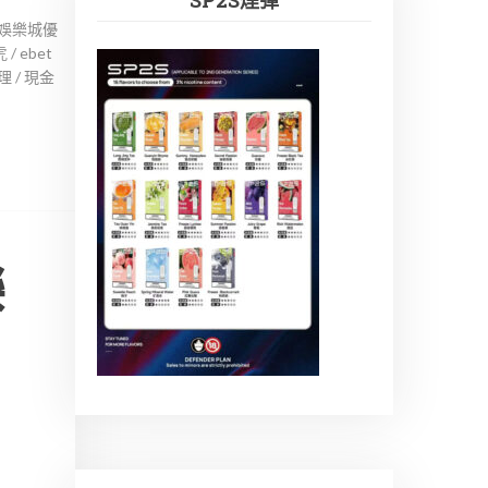
T娛樂城優
虎
/
ebet
理
/
現金
樂