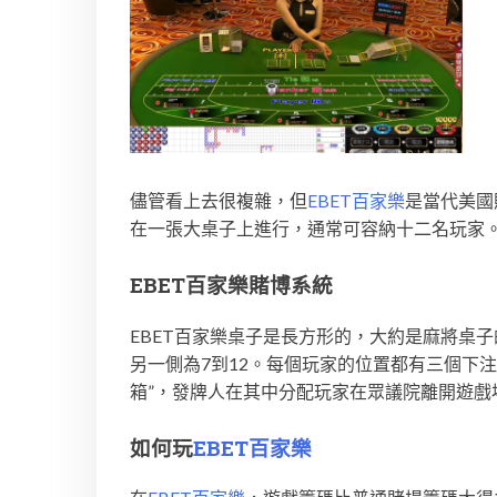
儘管看上去很複雜，但
EBET百家樂
是當代美國
在一張大桌子上進行，通常可容納十二名玩家
EBET百家樂賭博系統
EBET百家樂桌子是長方形的，大約是麻將桌
另一側為7到12。每個玩家的位置都有三個下注區域，
箱”，發牌人在其中分配玩家在眾議院離開遊戲
如何玩
EBET百家樂