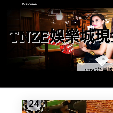
Skip
Welcome
to
content
TNZE娛樂城
tnze9娛