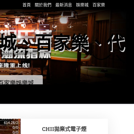
首頁
關於我們
最新消息
娛樂城
百家樂
樂城、百家樂、代
人百家樂娛樂城
CHII拋棄式電子煙