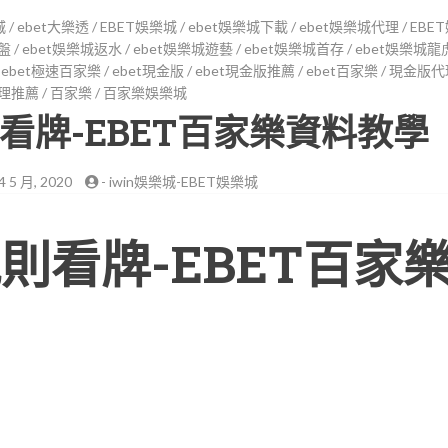
城
/
ebet大樂透
/
EBET娛樂城
/
ebet娛樂城下載
/
ebet娛樂城代理
/
EBE
輪盤
/
ebet娛樂城返水
/
ebet娛樂城遊藝
/
ebet娛樂城首存
/
ebet娛樂城龍
/
ebet極速百家樂
/
ebet現金版
/
ebet現金版推薦
/
ebet百家樂
/
現金版代
理推薦
/
百家樂
/
百家樂娛樂城
則看牌-EBET百家樂資料教學
24 5 月, 2020
-
iwin娛樂城-EBET娛樂城
則看牌-EBET百家