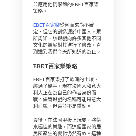
並應用他們學到的EBET百家樂
策略。
EBET百家樂
從何而來尚不確
定，但它的創造源於中國人。眾
所周知，該遊戲向許多其他不同
文化的擴展對其進行了修改，直
到達到我們今天所知道的為止。
EBET百家樂策略
EBET百家樂打了歐洲的土壤，
經過了幾手，現在法國人和意大
利人正在為自己的作者身份而
戰。儘管遊戲的名稱可能是意大
利血統，但這並不是重點。
最後，在法國甲板上玩耍，將帶
來極佳的樂趣，而這個國家的居
民所產生的變化仍然有效。這種