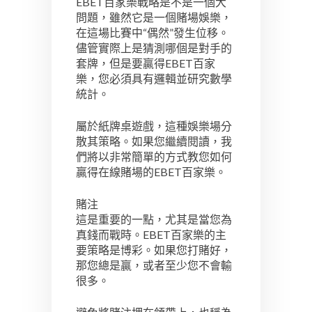
EBET百家樂戰略是不是一個大
問題，雖然它是一個賭場娛樂，
在這場比賽中“偶然”發生位移。
儘管實際上是猜測哪個是對手的
套牌，但是要贏得EBET百家
樂，您必須具有邏輯並研究數學
統計。
屬於紙牌桌遊戲，這種娛樂場分
散其策略。如果您繼續閱讀，我
們將以非常簡單的方式教您如何
贏得在線賭場的EBET百家樂。
賭注
這是重要的一點，尤其是當您為
真錢而戰時。EBET百家樂的主
要策略是博彩。如果您打賭好，
那您總是贏，或者至少您不會輸
很多。