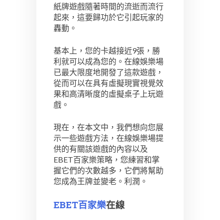
紙牌遊戲隨著時間的流逝而流行
起來，這要歸功於它引起玩家的
轟動。
基本上，您的卡越接近9張，勝
利就可以成為您的。在線娛樂場
已最大限度地開發了這款遊戲，
從而可以在具有虛擬現實視覺效
果和高清晰度的虛擬桌子上玩遊
戲。
現在，在本文中，我們想向您展
示一些遊戲方法，在線娛樂場提
供的有關該遊戲的內容以及
EBET百家樂策略，您練習和掌
握它們的次數越多，它們將幫助
您成為王牌並變老。利潤。
EBET百家樂
在線