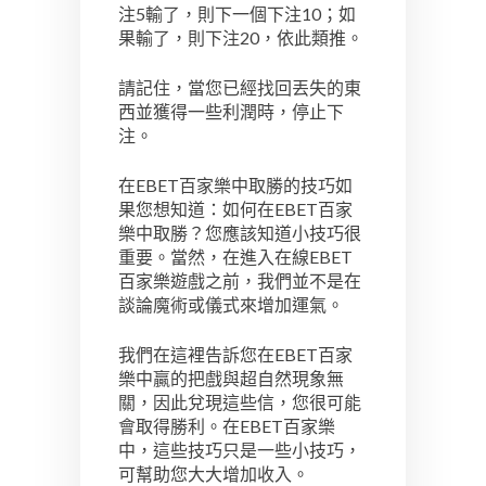
注5輸了，則下一個下注10；如
果輸了，則下注20，依此類推。
請記住，當您已經找回丟失的東
西並獲得一些利潤時，停止下
注。
在EBET百家樂中取勝的技巧如
果您想知道：如何在EBET百家
樂中取勝？您應該知道小技巧很
重要。當然，在進入在線EBET
百家樂遊戲之前，我們並不是在
談論魔術或儀式來增加運氣。
我們在這裡告訴您在EBET百家
樂中贏的把戲與超自然現象無
關，因此兌現這些信，您很可能
會取得勝利。在EBET百家樂
中，這些技巧只是一些小技巧，
可幫助您大大增加收入。