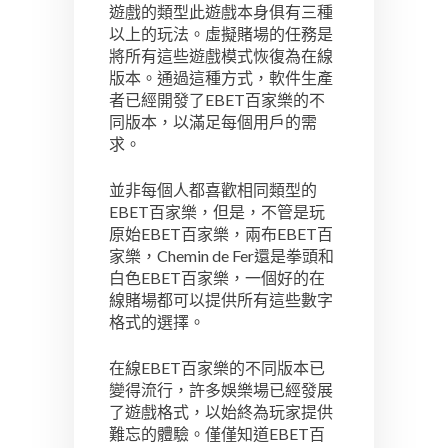
遊戲的類型此遊戲本身俱有三種
以上的玩法。虛擬賭場的任務是
將所有這些遊戲模式恢復為在線
版本。通過這種方式，軟件生產
者已經開發了EBET百家樂的不
同版本，以滿足每個用戶的需
求。
並非每個人都喜歡相同類型的
EBET百家樂，但是，不管是玩
原始EBET百家樂，兩布EBET百
家樂，Chemin de Fer還是拳頭和
白色EBET百家樂，一個好的在
線賭場都可以提供所有這些數字
格式的選擇。
在線EBET百家樂的不同版本已
變得流行，許多娛樂場已經發展
了遊戲格式，以始終為玩家提供
難忘的體驗。僅僅知道EBET百