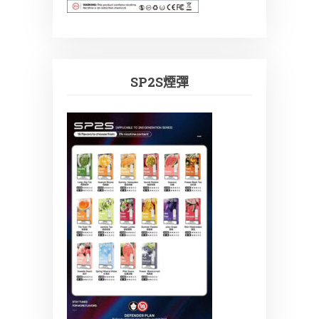
SP2S煙彈