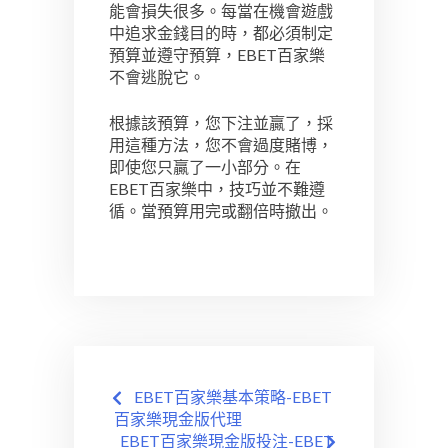
能會損失很多。每當在機會遊戲
中追求金錢目的時，都必須制定
預算並遵守預算，EBET百家樂
不會逃脫它。
根據該預算，您下注並贏了，採
用這種方法，您不會過度賭博，
即使您只贏了一小部分。在
EBET百家樂中，技巧並不難遵
循。當預算用完或翻倍時撤出。
文
EBET百家樂基本策略-EBET
章
百家樂現金版代理
EBET百家樂現金版投注-EBET