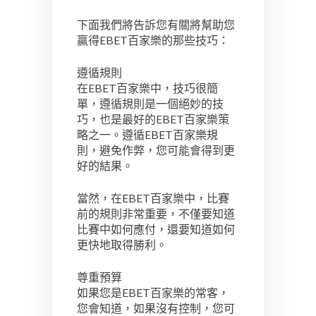
下面我們將告訴您有關將幫助您
贏得EBET百家樂的那些技巧：
遵循規則
在EBET百家樂中，技巧很簡
單，遵循規則是一個絕妙的技
巧，也是最好的EBET百家樂策
略之一。遵循EBET百家樂規
則，避免作弊，您可能會得到更
好的結果。
當然，在EBET百家樂中，比賽
前的規則非常重要，不僅要知道
比賽中如何應付，還要知道如何
更快地取得勝利。
尊重預算
如果您是EBET百家樂的常客，
您會知道，如果沒有控制，您可