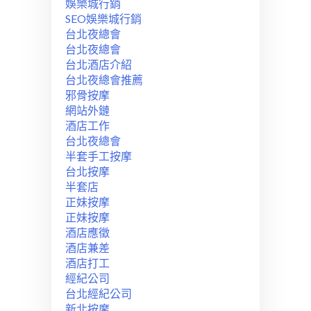
娛樂城行銷
SEO娛樂城行銷
台北夜總會
台北夜總會
台北酒店介紹
台北夜總會推薦
邪骨按摩
網站外鏈
酒店工作
台北夜總會
半套手工按摩
台北按摩
半套店
正妹按摩
正妹按摩
酒店應徵
酒店兼差
酒店打工
經紀公司
台北經紀公司
新北按摩