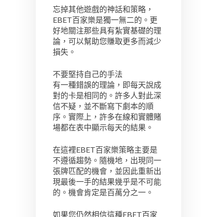
忘掉其他遊戲的神話和策略，
EBET百家樂是獨一無二的。更
好地關注那些具有紮實基礎的理
論，可以幫助您賺取更多而減少
損失。
不要堅持自己的手法
有一種錯誤的理論，即每天說成
對的卡是相同的。許多人對此深
信不疑，並不斷寫下劇本的順
序。實際上，許多在線和實體賭
場都在表中顯示每天的結果。
在這裡EBET百家樂策略主要是
不遵循趨勢。隨機地，出現同一
張牌匹配的機會，並因此重新出
現最後一手的結果幾乎是不可能
的。機會肯定是百萬分之一。
如果您仍然相信這種EBET百家