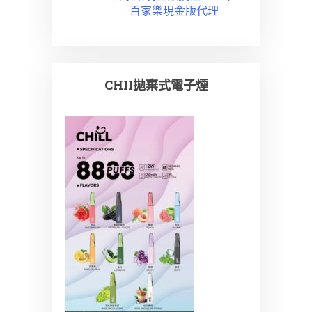
導
百家樂現金版代理
覽
CHII拋棄式電子煙