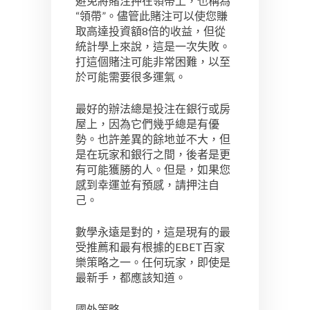
避免將賭注押在領帶上，也稱為
“領帶”。儘管此賭注可以使您賺
取高達投資額8倍的收益，但從
統計學上來說，這是一次失敗。
打這個賭注可能非常困難，以至
於可能需要很多運氣。
最好的辦法總是投注在銀行或房
屋上，因為它們幾乎總是有優
勢。也許差異的餘地並不大，但
是在玩家和銀行之間，後者是更
有可能獲勝的人。但是，如果您
感到幸運並有預感，請押注自
己。
數學永遠是對的，這是現有的最
受推薦和最有根據的EBET百家
樂策略之一。任何玩家，即使是
最新手，都應該知道。
國外策略