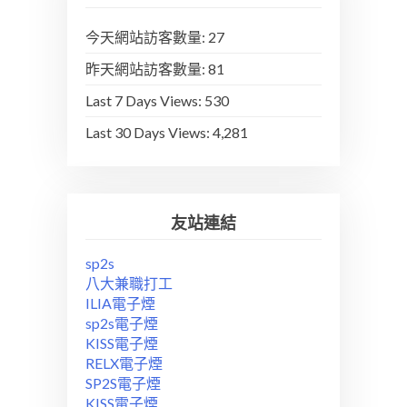
今天網站訪客數量:
27
昨天網站訪客數量:
81
Last 7 Days Views:
530
Last 30 Days Views:
4,281
友站連結
sp2s
八大兼職打工
ILIA電子煙
sp2s電子煙
KISS電子煙
RELX電子煙
SP2S電子煙
KISS電子煙