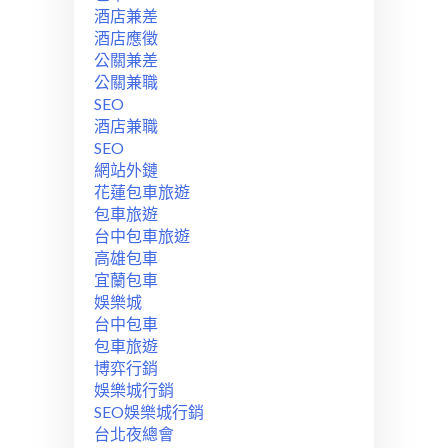
酒店兼差
酒店應徵
公關兼差
公關兼職
SEO
酒店兼職
SEO
網站外鏈
花蓮包車旅遊
包車旅遊
台中包車旅遊
高雄包車
宜蘭包車
娛樂城
台中包車
包車旅遊
博弈行銷
娛樂城行銷
SEO娛樂城行銷
台北夜總會