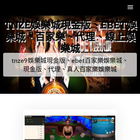
Skip
TNZE娛樂城現金版、EBET娛
to
content
樂城、百家樂、代理、線上娛
樂城
tnze9娛樂城現金版、ebet百家樂娛樂城、
現金版、代理、真人百家樂娛樂城