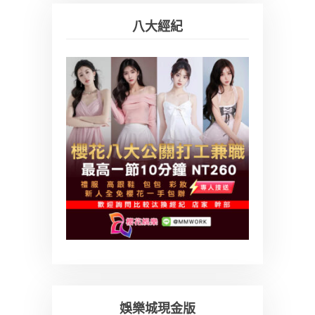
八大經紀
娛樂城現金版