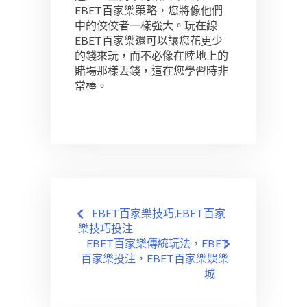
EBET百家樂策略，您將像他們
中的佼佼者一樣強大。玩在線
EBET百家樂還可以讓您花更少
的錢來玩，而不必像在陸地上的
賭場那樣丟錢，這在您學習時非
常棒。
文
EBET百家樂技巧,EBET百家
章
樂技巧投注
EBET百家樂傳統玩法，EBET
導
百家樂投注，EBET百家樂娛樂
城
覽