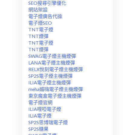
SEO搜尋引擎優化
網站架設
電子煙廣告代操
電子煙SEO
TNT電子煙
TNT煙彈
TNT電子煙
TNT煙彈
SWAG電子煙主機煙彈
LANA電子煙主機煙彈
RELX悅刻電子煙主機煙彈
SP2S電子煙主機煙彈
ILIA電子煙主機煙彈
meha媚嗨電子煙主機煙彈
東京魔盒電子煙主機煙彈
電子煙官網
ILIA哩啞電子煙
ILIA電子煙
SP2S思博瑞電子煙
SP2S糖果