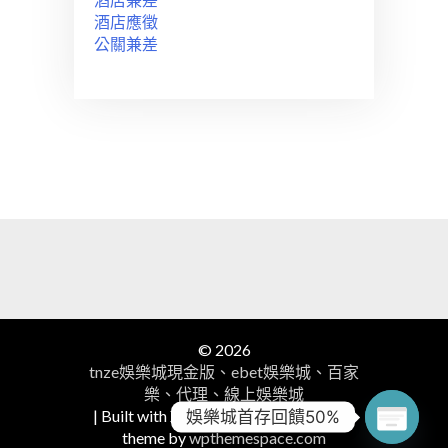
酒店應徵
公關兼差
© 2026
tnze娛樂城現金版、ebet娛樂城、百家
樂、代理、線上娛樂城
|
Built with Xblog Plus free WordPress
娛樂城首存回饋50%
theme by
wpthemespace.com