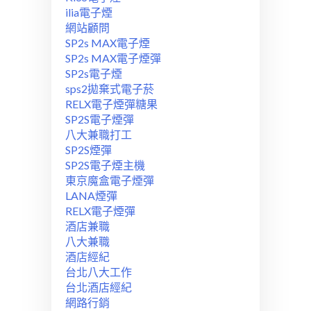
ilia電子煙
網站顧問
SP2s MAX電子煙
SP2s MAX電子煙彈
SP2s電子煙
sps2拋棄式電子菸
RELX電子煙彈糖果
SP2S電子煙彈
八大兼職打工
SP2S煙彈
SP2S電子煙主機
東京魔盒電子煙彈
LANA煙彈
RELX電子煙彈
酒店兼職
八大兼職
酒店經紀
台北八大工作
台北酒店經紀
網路行銷