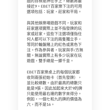
戲的目標是押在手上，總數將最
接近9。EBET百家樂下注的可用
選項包括：玩家，莊家和平局。
與其他娛樂場遊戲不同，玩家和
莊家選項實際上並不指發牌的玩
家或莊家。這些下注​​選項僅指任
何人都可以下注的兩隻獨立手，
等同於輪盤賭上的紅色或黑色下
注。作為參與者，玩家與手/方無
關。無論實際上有多少玩家在玩
遊戲，雙手總是一擲千金。
EBET百家樂桌上的每個玩家都
收到兩張初始卡（首先發牌），
並比較總數。由於最高的總數只
能是9張，因此加起來大於9的牌
只能使用最右邊的數字來得分。
例如，一個七和九的牌的價值為
六，而不是16。