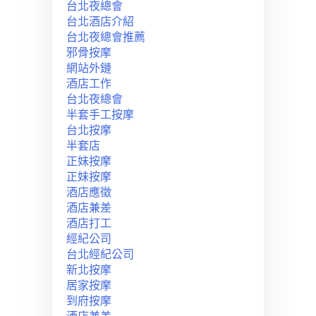
台北夜總會
台北酒店介紹
台北夜總會推薦
邪骨按摩
網站外鏈
酒店工作
台北夜總會
半套手工按摩
台北按摩
半套店
正妹按摩
正妹按摩
酒店應徵
酒店兼差
酒店打工
經紀公司
台北經紀公司
新北按摩
居家按摩
到府按摩
酒店兼差