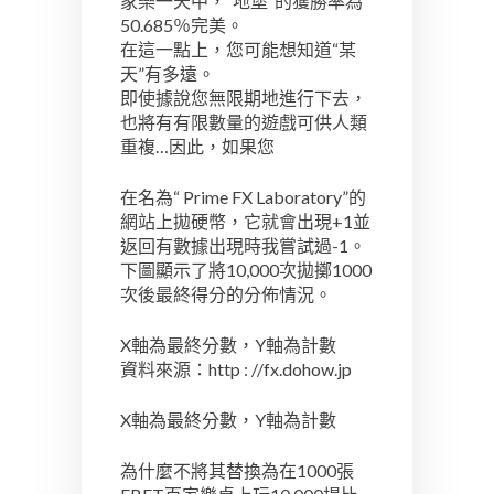
家樂一天中，“地堡”的獲勝率為
50.685％完美。
在這一點上，您可能想知道“某
天”有多遠。
即使據說您無限期地進行下去，
也將有有限數量的遊戲可供人類
重複…因此，如果您
在名為“ Prime FX Laboratory”的
網站上拋硬幣，它就會出現+1並
返回有數據出現時我嘗試過-1。
下圖顯示了將10,000次拋擲1000
次後最終得分的分佈情況。
X軸為最終分數，Y軸為計數
資料來源：http : //fx.dohow.jp
X軸為最終分數，Y軸為計數
為什麼不將其替換為在1000張