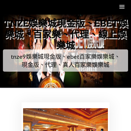
Skip
TNZE娛樂城現金版、EBET娛
to
content
樂城、百家樂、代理、線上娛
樂城
tnze9娛樂城現金版、ebet百家樂娛樂城、
現金版、代理、真人百家樂娛樂城