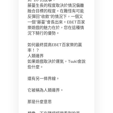
藤蔓生長的程度取決於情況偏離
融合目標的程度。在難怪有可能
反彈回“收斂”的情況下，一個又
一個“藤蔓”會長出來。EBET百家
樂遊戲的魅力在於，您在這種情
況下騎行的優勢。
如何最終提高EBET百家樂的贏
率！？
人類邊界
如果遊戲取決於運氣，Tsuki會說
些什麼。
還有另一條界線。
它被稱為人類邊界。
那是什麼意思