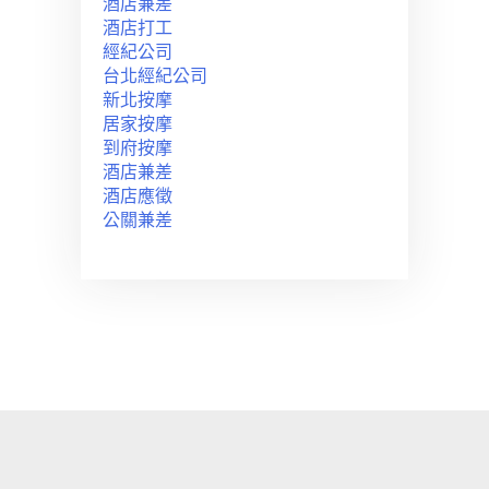
酒店兼差
酒店打工
經紀公司
台北經紀公司
新北按摩
居家按摩
到府按摩
酒店兼差
酒店應徵
公關兼差