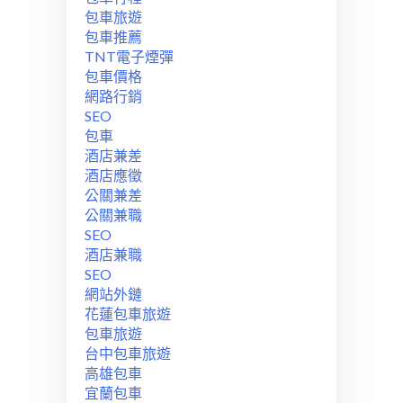
包車旅遊
包車推薦
TNT電子煙彈
包車價格
網路行銷
SEO
包車
酒店兼差
酒店應徵
公關兼差
公關兼職
SEO
酒店兼職
SEO
網站外鏈
花蓮包車旅遊
包車旅遊
台中包車旅遊
高雄包車
宜蘭包車