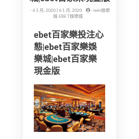
-
6 1 月, 2020 | 6 1 月, 2020
-
iwin娛樂
城-EBET娛樂城
ebet百家樂投注心
態|ebet百家樂娛
樂城|ebet百家樂
現金版