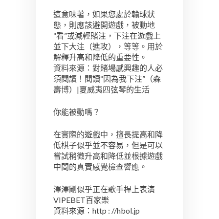
這意味著，如果您處於輸球狀
態，則應該避開遊戲，被動地
“看”或減輕賭注，下注在遊戲上
並下大注（進攻），等等。用於
解釋升高和降低的重要性。
資料來源：對賭場感興趣的人必
須閱讀！閱讀“因為我下注”（森
壽博）|夏威夷四弦琴的生活
你能被動嗎？
在實際的遊戲中，擅長提高和降
低棋子似乎並不容易，但是可以
嘗試稍微升高和降低並根據遊戲
中間的真實感覺檢查響應。
澤澤剛似乎正在歌手桿上表演
VIPEBET百家樂
資料來源：http : //hbol.jp