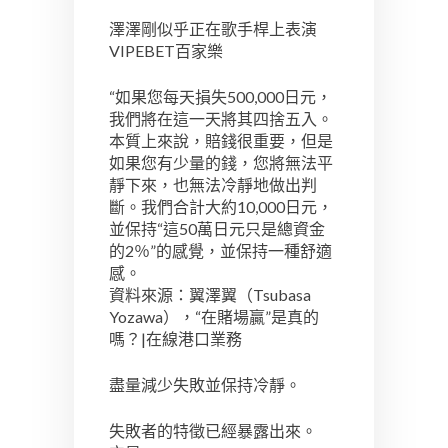
澤澤剛似乎正在歌手桿上表演
VIPEBET百家樂
“如果您每天損失500,000日元，
我們將在這一天將其四捨五入。
本質上來說，賠錢很重要，但是
如果您有少量的錢，您將無法平
靜下來，也無法冷靜地做出判
斷。我們合計大約10,000日元，
並保持“這50萬日元只是總資金
的2％”的感覺，並保持一種舒適
感。
資料來源：翼澤翼（Tsubasa
Yozawa），“在賭場贏”是真的
嗎？|在線港口業務
盡量減少失敗並保持冷靜。
失敗者的特徵已經暴露出來。