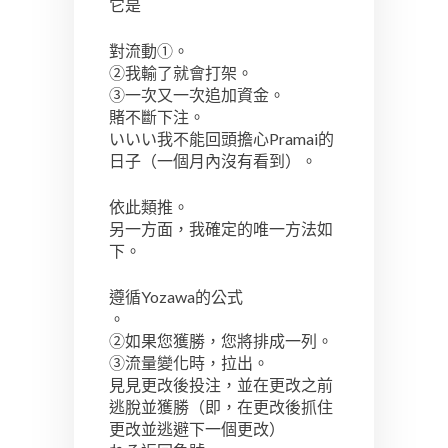
它是
對流動①。
②我輸了就會打架。
③一次又一次追加資金。
賭不斷下注。
いいい我不能回頭擔心Pramai的
日子（一個月內沒有看到）。
依此類推。
另一方面，我確定的唯一方法如
下。
遵循Yozawa的公式
。
②如果您獲勝，您將排成一列。
③流量變化時，拉出。
見見更改後投注，並在更改之前
逃脫並獲勝（即，在更改後抓住
更改並逃避下一個更改）