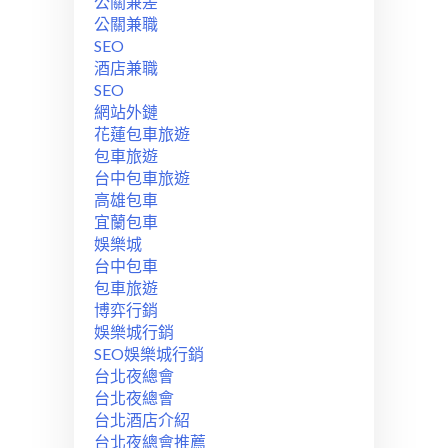
公關兼差
公關兼職
SEO
酒店兼職
SEO
網站外鏈
花蓮包車旅遊
包車旅遊
台中包車旅遊
高雄包車
宜蘭包車
娛樂城
台中包車
包車旅遊
博弈行銷
娛樂城行銷
SEO娛樂城行銷
台北夜總會
台北夜總會
台北酒店介紹
台北夜總會推薦