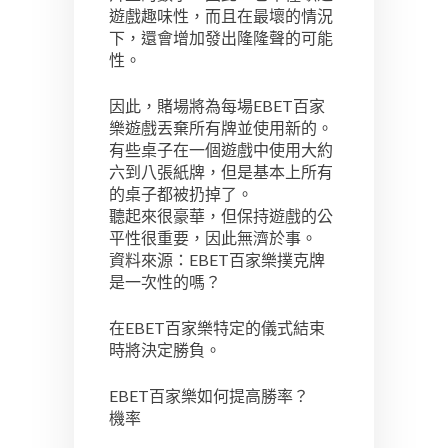
遊戲趣味性，而且在最壞的情況
下，還會增加發出隆隆聲的可能
性。
因此，賭場將為每場EBET百家
樂遊戲丟棄所有牌並使用新的。
有些桌子在一個遊戲中使用大約
六到八張紙牌，但是基本上所有
的桌子都被扔掉了。
聽起來很豪華，但保持遊戲的公
平性很重要，因此無濟於事。
資料來源：EBET百家樂撲克牌
是一次性的嗎？
在EBET百家樂特定的儀式結束
時將決定勝負。
EBET百家樂如何提高勝率？
機率