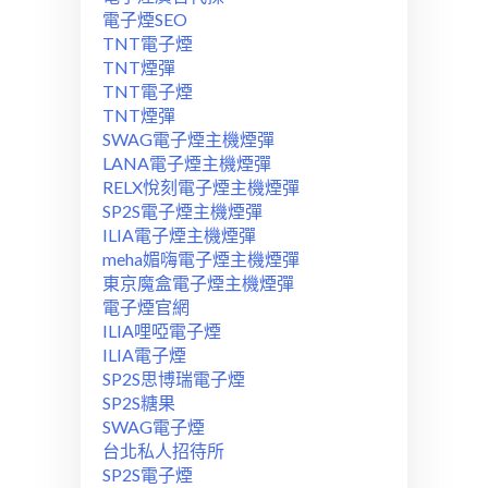
電子煙SEO
TNT電子煙
TNT煙彈
TNT電子煙
TNT煙彈
SWAG電子煙主機煙彈
LANA電子煙主機煙彈
RELX悅刻電子煙主機煙彈
SP2S電子煙主機煙彈
ILIA電子煙主機煙彈
meha媚嗨電子煙主機煙彈
東京魔盒電子煙主機煙彈
電子煙官網
ILIA哩啞電子煙
ILIA電子煙
SP2S思博瑞電子煙
SP2S糖果
SWAG電子煙
台北私人招待所
SP2S電子煙