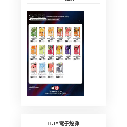
ILIA電子煙彈