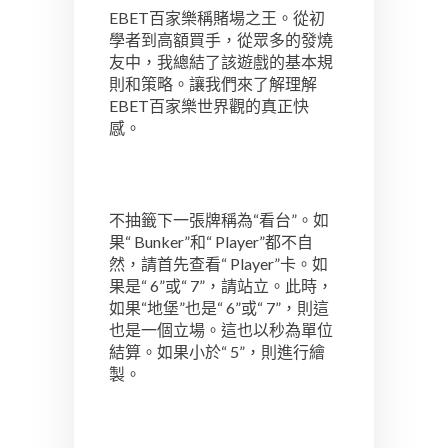
EBET百家樂稱賭場之王。從初
學者到高額買手，從眾多的發燒
友中，我總結了該遊戲的基本規
則和策略。讓我們來了解理解
EBET百家樂世界觀的真正快
感。
不抽籤下一張牌稱為“看台”。如
果“ Bunker”和“ Player”都不自
然，請首先查看“ Player”卡。如
果是“ 6”或“ 7”，請站立。此時，
如果“地堡”也是“ 6”或“ 7”，則這
也是一個立場。這也以秒為單位
結算。如果小於“ 5”，則進行繪
製。