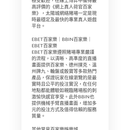
極受歡迎，在線上博弈中獲得最
高評價的《網上真人荷官百家
樂》，太陽城網絡賭場一定是現
時最穩定及最快的專業真人遊戲
平台。
EBET百家樂｜BBIN百家樂｜
EBET百家樂
EBET百家樂遵照賭場專業嚴謹
的流程，以清晰、高準度的直播
畫面提供百家樂、德州撲克、溫
州牌九、輪盤或骰寶等多款熱門
產品，保證玩家在線瀏覽的是最
實時且公平的投注實況，在任何
地點都能體驗如親臨賭場般的刺
激愉快感官享受。此外BBIN也
提供機械手臂直播畫面，增加多
元的投注方式及值得信賴的服務
質量。
其他常見百家樂娛樂城