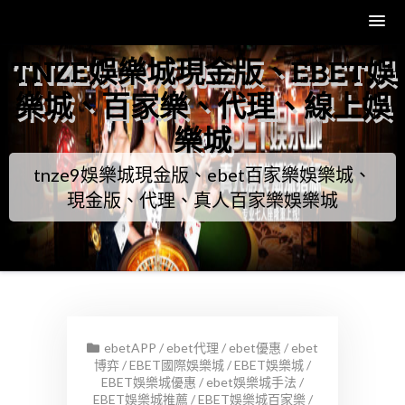
Skip
TNZE娛樂城現金版、EBET娛
to
content
樂城、百家樂、代理、線上娛
樂城
tnze9娛樂城現金版、ebet百家樂娛樂城、
現金版、代理、真人百家樂娛樂城
ebetAPP
/
ebet代理
/
ebet優惠
/
ebet
博弈
/
EBET國際娛樂城
/
EBET娛樂城
/
EBET娛樂城優惠
/
ebet娛樂城手法
/
EBET娛樂城推薦
/
EBET娛樂城百家樂
/