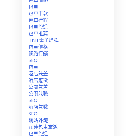
包車
包車車款
包車行程
包車旅遊
包車推薦
TNT電子煙彈
包車價格
網路行銷
SEO
包車
酒店兼差
酒店應徵
公關兼差
公關兼職
SEO
酒店兼職
SEO
網站外鏈
花蓮包車旅遊
包車旅遊