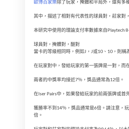
歐博百家樂
除了玩家，掩體和平局外，還有多
其中，描述了相對有代表性的球員對，莊家對
本研究中使用的理論支付率數據來自Playtech 8-De
球員對，掩體對，醚對
當卡的等級相同時，例如J，J或10、10，則稱
在玩家對中，發給玩家的第一張牌是一對，而在
兩者的中獎率均接近7％，獎品通常為12倍。
在Iser Pairs中，如果發給玩家的前兩張
獲勝率不到14％，獎品通常是6倍。請注意，
倍。
玩家對和莊家對的理論支付率為89.64％，以太