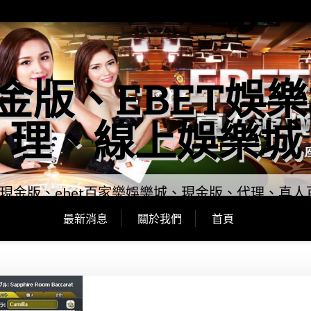
現金版、EBET娛
理、線上娛樂城
樂城現金版、ebet百家樂娛樂城、現金版、代理、真
最新消息
關於我們
首頁