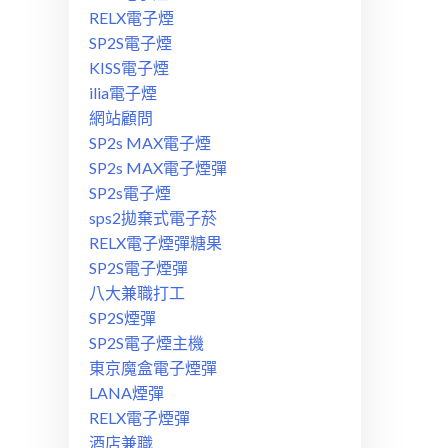
RELX電子煙
SP2S電子煙
KISS電子煙
ilia電子煙
網站顧問
SP2s MAX電子煙
SP2s MAX電子煙彈
SP2s電子煙
sps2拋棄式電子菸
RELX電子煙彈糖果
SP2S電子煙彈
八大兼職打工
SP2S煙彈
SP2S電子煙主機
東京魔盒電子煙彈
LANA煙彈
RELX電子煙彈
酒店兼職