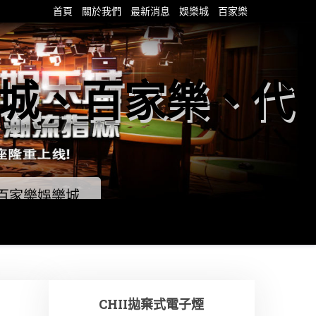
首頁
關於我們
最新消息
娛樂城
百家樂
樂城、百家樂、代
人百家樂娛樂城
CHII拋棄式電子煙