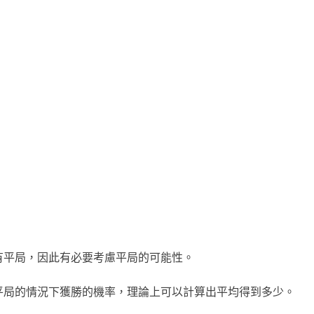
有平局，因此有必要考慮平局的可能性。
平局的情況下獲勝的機率，理論上可以計算出平均得到多少。