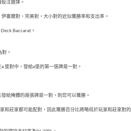
種投注選擇。
，伊塞爾對，完美對，大小對的近似獲勝率和支出率。
ck Baccarat。
為對。
a 堡對中，發給a堡的第一張牌是一對。
牌或首先發給掩體的兩張牌是一對，則您可以獲勝。
玩家和莊家都可能配對，因此獲勝百分比將略低於玩家和莊家對
對的理論支付率為86.29％。