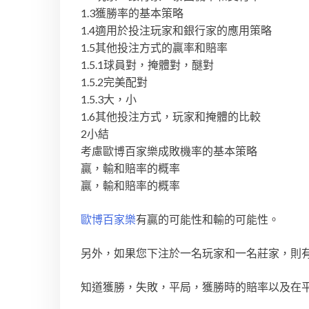
1.3獲勝率的基本策略
1.4適用於投注玩家和銀行家的應用策略
1.5其他投注方式的贏率和賠率
1.5.1球員對，掩體對，醚對
1.5.2完美配對
1.5.3大，小
1.6其他投注方式，玩家和掩體的比較
2小結
考慮歐博百家樂成敗機率的基本策略
贏，輸和賠率的概率
贏，輸和賠率的概率
歐博百家樂
有贏的可能性和輸的可能性。
另外，如果您下注於一名玩家和一名莊家，則
知道獲勝，失敗，平局，獲勝時的賠率以及在