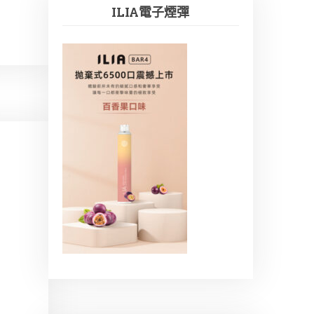
ILIA電子煙彈