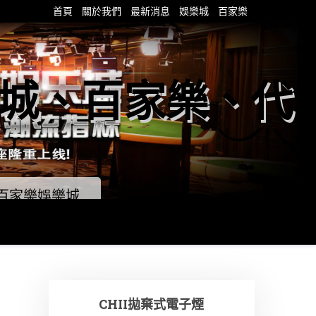
首頁
關於我們
最新消息
娛樂城
百家樂
樂城、百家樂、代
人百家樂娛樂城
CHII拋棄式電子煙