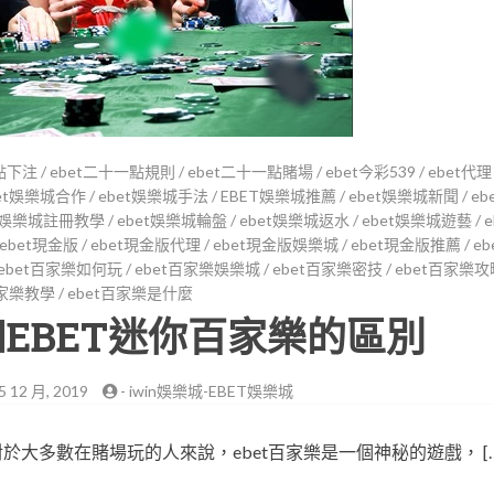
一點下注
/
ebet二十一點規則
/
ebet二十一點賭場
/
ebet今彩539
/
ebet代理
et娛樂城合作
/
ebet娛樂城手法
/
EBET娛樂城推薦
/
ebet娛樂城新聞
/
eb
et娛樂城註冊教學
/
ebet娛樂城輪盤
/
ebet娛樂城返水
/
ebet娛樂城遊藝
/
ebet現金版
/
ebet現金版代理
/
ebet現金版娛樂城
/
ebet現金版推薦
/
e
ebet百家樂如何玩
/
ebet百家樂娛樂城
/
ebet百家樂密技
/
ebet百家樂攻
家樂教學
/
ebet百家樂是什麼
和EBET迷你百家樂的區別
25 12 月, 2019
-
iwin娛樂城-EBET娛樂城
。對於大多數在賭場玩的人來說，ebet百家樂是一個神秘的遊戲， […