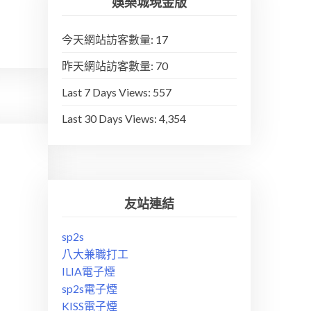
娛樂城現金版
今天網站訪客數量:
17
昨天網站訪客數量:
70
Last 7 Days Views:
557
Last 30 Days Views:
4,354
友站連結
sp2s
八大兼職打工
ILIA電子煙
sp2s電子煙
KISS電子煙