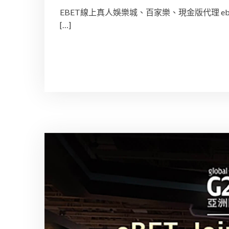
EBET線上真人娛樂城、百家樂、現金版代理 
[…]