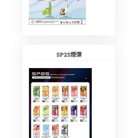
SP2S煙彈