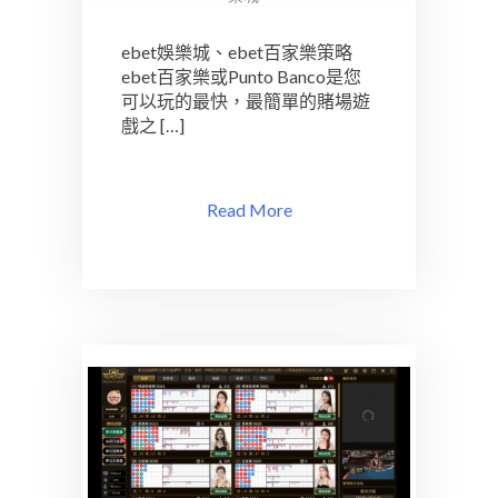
ebet娛樂城、ebet百家樂策略
ebet百家樂或Punto Banco是您
可以玩的最快，最簡單的賭場遊
戲之 […]
Read More