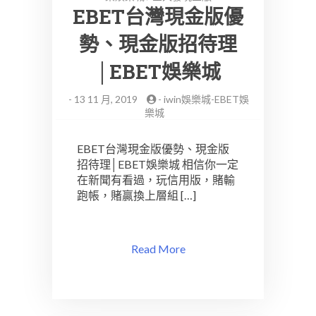
EBET台灣現金版優
勢、現金版招待理
│EBET娛樂城
-
13 11 月, 2019
-
iwin娛樂城-EBET娛
樂城
EBET台灣現金版優勢、現金版
招待理│EBET娛樂城 相信你一定
在新聞有看過，玩信用版，賭輸
跑帳，賭贏換上層組 […]
Read More