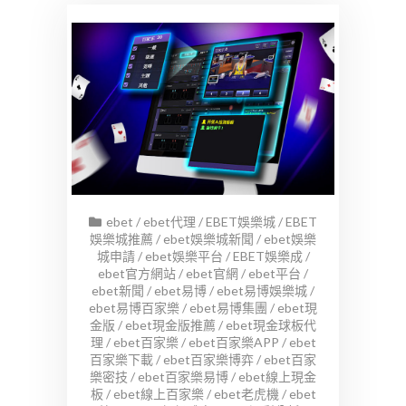
ebet
/
ebet代理
/
EBET娛樂城
/
EBET
娛樂城推薦
/
ebet娛樂城新聞
/
ebet娛樂
城申請
/
ebet娛樂平台
/
EBET娛樂成
/
ebet官方網站
/
ebet官網
/
ebet平台
/
ebet新聞
/
ebet易博
/
ebet易博娛樂城
/
ebet易博百家樂
/
ebet易博集團
/
ebet現
金版
/
ebet現金版推薦
/
ebet現金球板代
理
/
ebet百家樂
/
ebet百家樂APP
/
ebet
百家樂下載
/
ebet百家樂博弈
/
ebet百家
樂密技
/
ebet百家樂易博
/
ebet線上現金
板
/
ebet線上百家樂
/
ebet老虎機
/
ebet