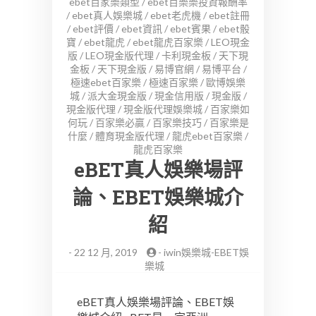
ebet百家樂類型
/
ebet百樂樂投資報酬率
/
ebet真人娛樂城
/
ebet老虎機
/
ebet註冊
/
ebet評價
/
ebet資訊
/
ebet賓果
/
ebet骰
寶
/
ebet龍虎
/
ebet龍虎百家樂
/
LEO現金
版
/
LEO現金版代理
/
卡利現金板
/
天下現
金板
/
天下現金版
/
易博官網
/
易博平台
/
極速ebet百家樂
/
極速百家樂
/
歐博娛樂
城
/
派大金現金版
/
現金信用版
/
現金版
/
現金版代理
/
現金版代理娛樂城
/
百家樂如
何玩
/
百家樂必贏
/
百家樂技巧
/
百家樂是
什麼
/
體育現金版代理
/
龍虎ebet百家樂
/
龍虎百家樂
eBET真人娛樂場評
論、EBET娛樂城介
紹
-
22 12 月, 2019
-
iwin娛樂城-EBET娛
樂城
eBET真人娛樂場評論、EBET娛