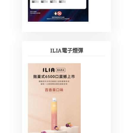
ILIA電子煙彈