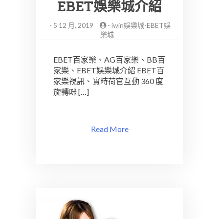
EBET娛樂城介紹
-
5 12 月, 2019
-
iwin娛樂城-EBET娛
樂城
EBET百家樂、AG百家樂、BB百
家樂、EBET娛樂城介紹 EBET百
家樂視訊、實時荷官互動 360 度
旋轉咪 […]
Read More