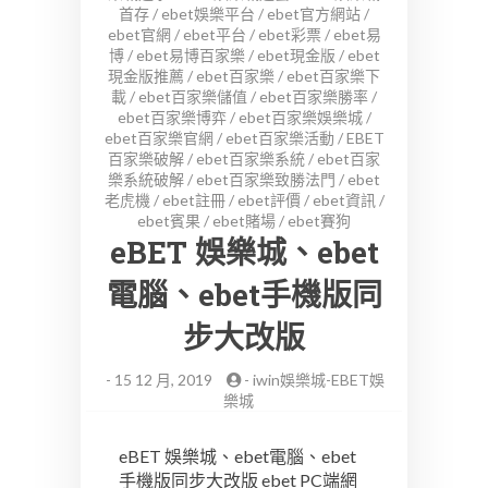
首存
/
ebet娛樂平台
/
ebet官方網站
/
ebet官網
/
ebet平台
/
ebet彩票
/
ebet易
博
/
ebet易博百家樂
/
ebet現金版
/
ebet
現金版推薦
/
ebet百家樂
/
ebet百家樂下
載
/
ebet百家樂儲值
/
ebet百家樂勝率
/
ebet百家樂博弈
/
ebet百家樂娛樂城
/
ebet百家樂官網
/
ebet百家樂活動
/
EBET
百家樂破解
/
ebet百家樂系統
/
ebet百家
樂系統破解
/
ebet百家樂致勝法門
/
ebet
老虎機
/
ebet註冊
/
ebet評價
/
ebet資訊
/
ebet賓果
/
ebet賭場
/
ebet賽狗
eBET 娛樂城、ebet
電腦、ebet手機版同
步大改版
-
15 12 月, 2019
-
iwin娛樂城-EBET娛
樂城
eBET 娛樂城、ebet電腦、ebet
手機版同步大改版 ebet PC端網