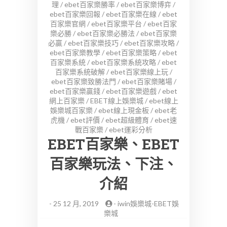
理
/
ebet百家樂勝率
/
ebet百家樂博弈
/
ebet百家樂回報
/
ebet百家樂在線
/
ebet
百家樂官網
/
ebet百家樂平台
/
ebet百家
樂必勝
/
ebet百家樂必勝法
/
ebet百家樂
必贏
/
ebet百家樂技巧
/
ebet百家樂攻略
/
ebet百家樂教學
/
ebet百家樂策略
/
ebet
百家樂系統
/
ebet百家樂系統攻略
/
ebet
百家樂系統破解
/
ebet百家樂線上玩
/
ebet百家樂致勝法門
/
ebet百家樂賭場
/
ebet百家樂贏錢
/
ebet百家樂遊戲
/
ebet
網上百家樂
/
EBET線上娛樂城
/
ebet線上
娛樂城百家樂
/
ebet線上現金板
/
ebet老
虎機
/
ebet評價
/
ebet超級體育
/
ebet速
戰百家樂
/
ebet運彩分析
EBET百家樂、EBET
百家樂玩法、下注、
介紹
-
25 12 月, 2019
-
iwin娛樂城-EBET娛
樂城