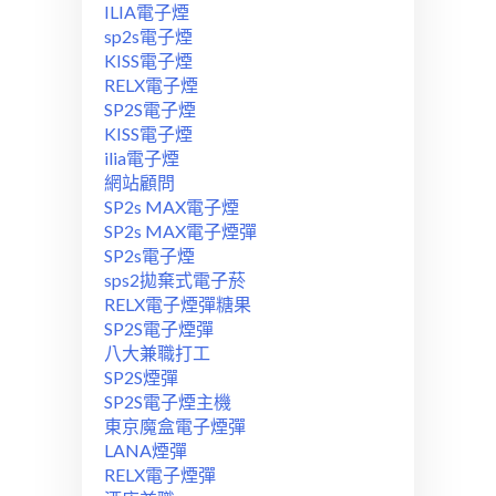
ILIA電子煙
sp2s電子煙
KISS電子煙
RELX電子煙
SP2S電子煙
KISS電子煙
ilia電子煙
網站顧問
SP2s MAX電子煙
SP2s MAX電子煙彈
SP2s電子煙
sps2拋棄式電子菸
RELX電子煙彈糖果
SP2S電子煙彈
八大兼職打工
SP2S煙彈
SP2S電子煙主機
東京魔盒電子煙彈
LANA煙彈
RELX電子煙彈