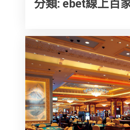
分類:
ebet線上百