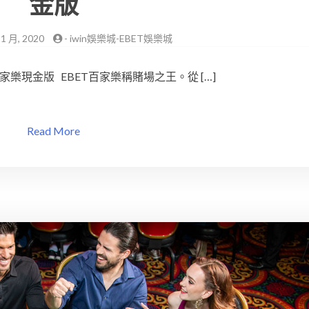
金版
6 1 月, 2020
-
iwin娛樂城-EBET娛樂城
t百家樂現金版 EBET百家樂稱賭場之王。從 […]
Read More