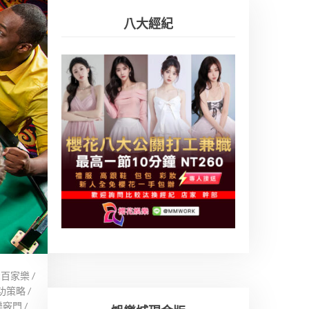
八大經紀
et百家樂
/
成功策略
/
樂竅門
/