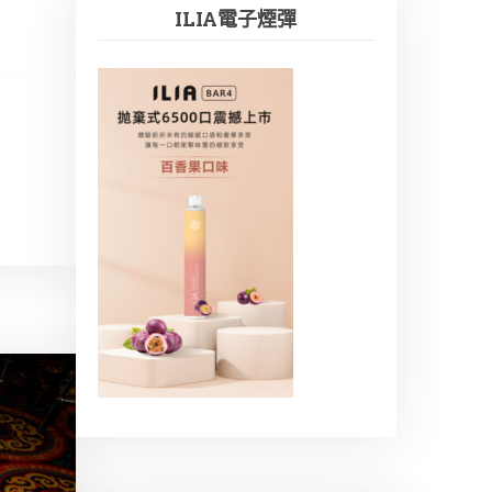
ILIA電子煙彈