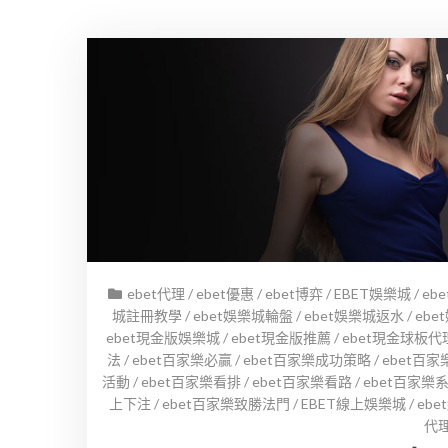
ebet代理
/
ebet優惠
/
ebet博弈
/
EBET娛樂城
/
eb
城註冊教學
/
ebet娛樂城輪盤
/
ebet娛樂城返水
/
eb
ebet現金版娛樂城
/
ebet現金版推薦
/
ebet現金球板代
法
/
ebet百家樂必贏
/
ebet百家樂成功策略
/
ebet百
活動
/
ebet百家樂看排
/
ebet百家樂看路
/
ebet百家樂
上下注
/
ebet百家樂致勝法門
/
EBET線上娛樂城
/
eb
代