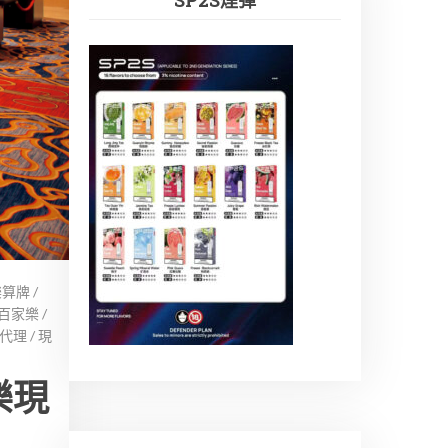
樂算牌
/
上百家樂
/
代理
/
現
樂現