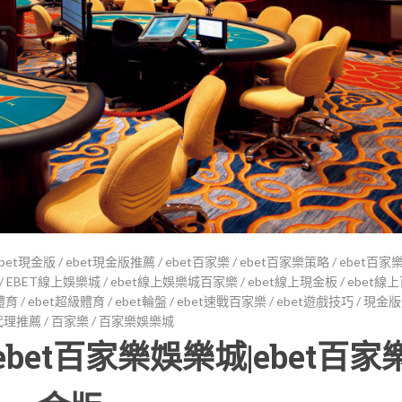
ebet現金版
/
ebet現金版推薦
/
ebet百家樂
/
ebet百家樂策略
/
ebet百家
/
EBET線上娛樂城
/
ebet線上娛樂城百家樂
/
ebet線上現金板
/
ebet線
體育
/
ebet超級體育
/
ebet輪盤
/
ebet速戰百家樂
/
ebet遊戲技巧
/
現金版
代理推薦
/
百家樂
/
百家樂娛樂城
ebet百家樂娛樂城|ebet百家