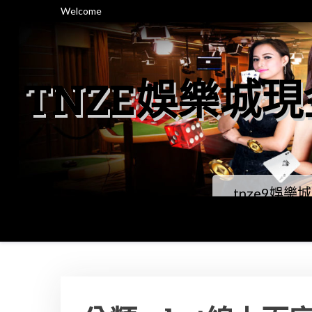
Skip
Welcome
to
content
TNZE娛樂城
tnze9娛