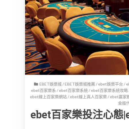
EBET娛樂城
/
EBET娛樂城推薦
/
ebet娛樂平台
/
ebet百家樂系
/
ebet百家樂系統
/
ebet百家樂系統攻略
ebet線上百家樂網站
/
ebet線上真人百家樂
/
ebet贏家
金版
ebet百家樂投注心態|