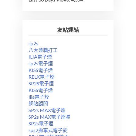
友站連結
sp2s
八大兼職打工
ILIA電子煙
sp2s電子煙
KISS電子煙
RELX電子煙
SP2S電子煙
KISS電子煙
ilia電子煙
網站顧問
SP2s MAX電子煙
SP2s MAX電子煙彈
SP2s電子煙
sps2拋棄式電子菸