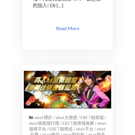
的加入! EB […]
Read More
ebet博弈
/
ebet大樂透
/
EBET娛樂城
/
ebet娛樂城代理
/
EBET娛樂城推薦
/
ebet
娛樂平台
/
EBET娛樂成
/
ebet平台
/
ebet
彩票
/
ebet樸克
/
ebet現金板
/
ebet現金