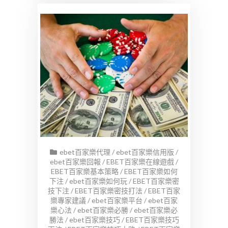
ebet百家樂代理
/
ebet百家樂信用版
/
ebet百家樂回報
/
EBET百家樂在線遊戲
/
EBET百家樂基本策略
/
EBET百家樂如何
下注
/
ebet百家樂如何玩
/
EBET百家樂密
技下注
/
EBET百家樂密技打法
/
EBET百家
樂專家建議
/
ebet百家樂平台
/
ebet百家
樂心法
/
ebet百家樂必勝
/
ebet百家樂必
勝法
/
ebet百家樂技巧
/
EBET百家樂技巧