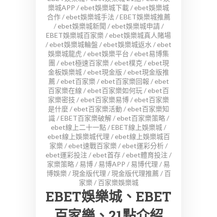
樂城APP
/
ebet娛樂城下載
/
ebet娛樂城
合作
/
ebet娛樂城手法
/
EBET娛樂城推薦
/
ebet娛樂城新聞
/
ebet娛樂城申請
/
EBET娛樂城百家樂
/
ebet娛樂城真人賭場
/
ebet娛樂城輪盤
/
ebet娛樂城返水
/
ebet
娛樂城龍虎
/
ebet娛樂平台
/
ebet易博集
團
/
ebet極速百家樂
/
ebet樸克
/
ebet現
金板娛樂城
/
ebet現金版
/
ebet現金版推
薦
/
ebet百家樂
/
ebet百家樂回報
/
ebet
百家樂在線
/
ebet百家樂如何玩
/
ebet百
家樂密技
/
ebet百家樂易博
/
ebet百家樂
是什麼
/
ebet百家樂活動
/
ebet百家樂知
識
/
EBET百家樂破解
/
ebet百家樂策略
/
ebet線上二十一點
/
EBET線上娛樂城
/
ebet線上娛樂城代理
/
ebet線上娛樂城百
家樂
/
ebet速戰百家樂
/
ebet運彩分析
/
ebet運彩投注
/
ebet首存
/
ebet體育投注
/
家樂策略
/
易博
/
易博APP
/
易博代理
/
易
博娛樂
/
現金版代理
/
現金版代理推薦
/
百
家樂
/
百家樂娛樂城
EBET娛樂城、EBET
百家樂、21點介紹