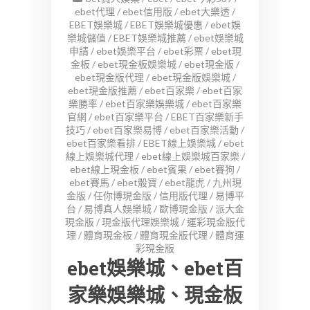
ebet代理
/
ebet信用版
/
ebet大樂透
/
EBET娛樂城
/
EBET娛樂城優惠
/
ebet娛
樂城儲值
/
EBET娛樂城推薦
/
ebet娛樂城
申請
/
ebet娛樂平台
/
ebet彩票
/
ebet現
金板
/
ebet現金板娛樂城
/
ebet現金版
/
ebet現金版代理
/
ebet現金版娛樂城
/
ebet現金版推薦
/
ebet百家樂
/
ebet百家
樂勝率
/
ebet百家樂娛樂城
/
ebet百家樂
官網
/
ebet百家樂平台
/
EBET百家樂新手
技巧
/
ebet百家樂易博
/
ebet百家樂活動
/
ebet百家樂看排
/
EBET線上娛樂城
/
ebet
線上娛樂城代理
/
ebet線上娛樂城百家樂
/
ebet線上現金板
/
ebet賓果
/
ebet賽狗
/
ebet賽馬
/
ebet骰寶
/
ebet龍虎
/
九州現
金版
/
任你博現金版
/
信用版代理
/
易博平
台
/
易博真人娛樂城
/
歐博現金版
/
派大金
現金版
/
現金版代理娛樂城
/
運彩現金版代
理
/
體育現金板
/
體育現金版代理
/
體育運
彩現金版
ebet娛樂城、ebet百
家樂娛樂城、現金板