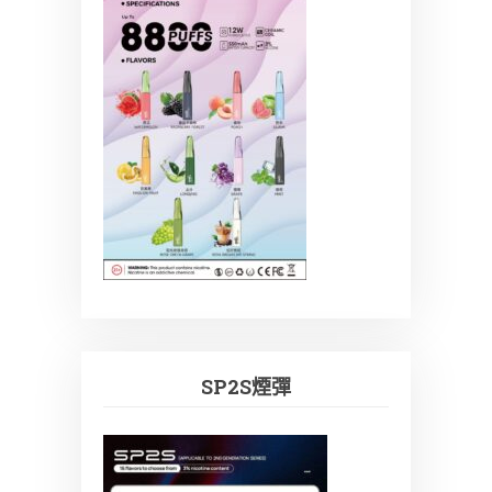
SP2S煙彈