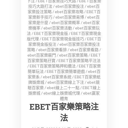
下注
/
EBET百家樂技巧大路
/
EBET百家樂
技巧大路打法
/
ebet百家樂投注
/
ebet百
家樂投注策略
/
ebet百家樂攻略
/
EBET百
家樂新手技巧
/
ebet百家樂易博
/
ebet百
家樂是什麼
/
ebet百家樂概率
/
ebet百家
樂機率
/
ebet百家樂活動
/
ebet百家樂玩
法
/
EBET百家樂現金版
/
EBET百家樂現金
版代理
/
EBET百家樂現金版技巧
/
EBET百
家樂現金版投注
/
ebet百家樂百家樂投注
策略
/
ebet百家樂看排
/
ebet百家樂看路
/
ebet百家樂竅門
/
ebet百家樂策略
/
EBET
百家樂策略孖寶
/
EBET百家樂策略平注法
/
EBET百家樂策略押和纜法
/
EBET百家樂
簡單玩法
/
EBET百家樂簡單遊戲
/
ebet百
家樂系
/
ebet百家樂系統
/
EBET百家樂紙
牌娛樂城
/
ebet百家樂線上下注
/
ebet競
瞇百家樂
/
ebet線上二十一點
/
EBET線上
娛樂城
/
ebet線上娛樂城代理
/
ebet贏家
體育
EBET百家樂策略注
法