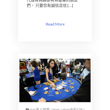
們， 只要您有誠信且信 […]
Read More
bet真人娛樂
/
ebet
/
ebet今彩539
/