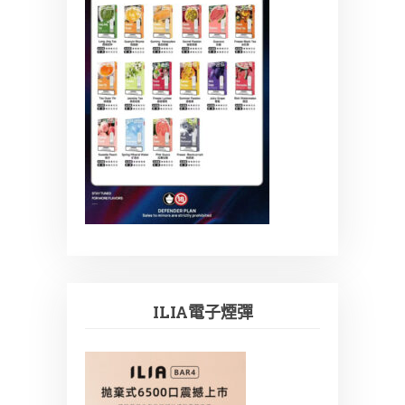
ILIA電子煙彈