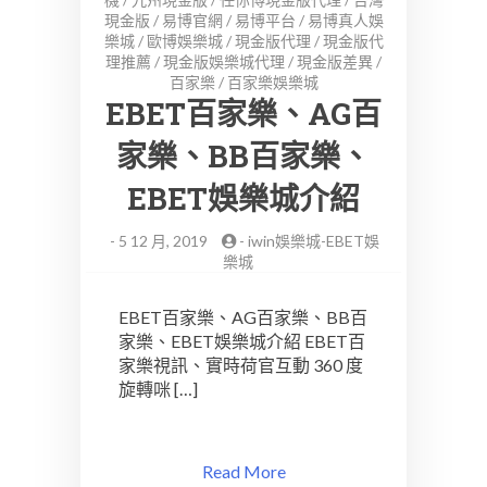
現金版
/
易博官網
/
易博平台
/
易博真人娛
樂城
/
歐博娛樂城
/
現金版代理
/
現金版代
理推薦
/
現金版娛樂城代理
/
現金版差異
/
百家樂
/
百家樂娛樂城
EBET百家樂、AG百
家樂、BB百家樂、
EBET娛樂城介紹
-
5 12 月, 2019
-
iwin娛樂城-EBET娛
樂城
EBET百家樂、AG百家樂、BB百
家樂、EBET娛樂城介紹 EBET百
家樂視訊、實時荷官互動 360 度
旋轉咪 […]
Read More