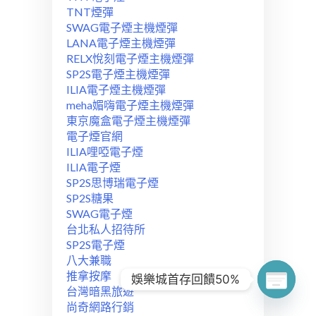
TNT煙彈
SWAG電子煙主機煙彈
LANA電子煙主機煙彈
RELX悅刻電子煙主機煙彈
SP2S電子煙主機煙彈
ILIA電子煙主機煙彈
meha媚嗨電子煙主機煙彈
東京魔盒電子煙主機煙彈
電子煙官網
ILIA哩啞電子煙
ILIA電子煙
SP2S思博瑞電子煙
SP2S糖果
SWAG電子煙
台北私人招待所
SP2S電子煙
八大兼職
推拿按摩
娛樂城首存回饋50%
台灣暗黑旅遊
尚奇網路行銷