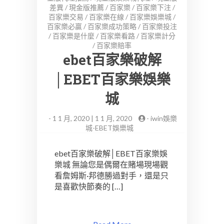
差異
/
現金版推薦
/
百家樂
/
百家樂下注
/
百家樂交易
/
百家樂在線
/
百家樂娛樂城
/
百家樂必贏
/
百家樂成功策略
/
百家樂投注
/
百家樂是什麼
/
百家樂看路
/
百家樂計分
/
百家樂賠率
ebet百家樂破解
│EBET百家樂娛樂
城
-
1 1 月, 2020 | 1 1 月, 2020
-
iwin娛樂
城-EBET娛樂城
ebet百家樂破解│EBET百家樂娛
樂城 無論您是偶爾在賭場現場觀
看詹姆斯·邦德勝過對手，還是只
是喜歡快節奏的 […]