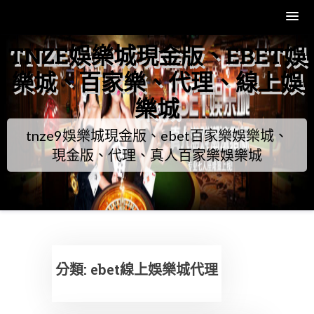
Skip
TNZE娛樂城現金版、EBET娛
to
content
樂城、百家樂、代理、線上娛
樂城
tnze9娛樂城現金版、ebet百家樂娛樂城、
現金版、代理、真人百家樂娛樂城
分類:
ebet線上娛樂城代理