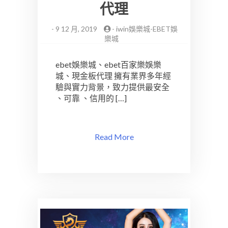
代理
-
9 12 月, 2019
-
iwin娛樂城-EBET娛
樂城
ebet娛樂城、ebet百家樂娛樂
城、現金板代理 擁有業界多年經
驗與實力背景，致力提供最安全
、可靠 、信用的 […]
Read More