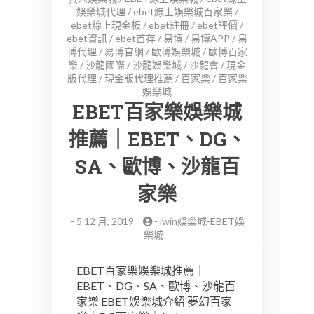
娛樂城代理
/
ebet線上娛樂城百家樂
/
ebet線上現金板
/
ebet註冊
/
ebet評價
/
ebet資訊
/
ebet首存
/
易博
/
易博APP
/
易
博代理
/
易博官網
/
歐博娛樂城
/
歐博百家
樂
/
沙龍國際
/
沙龍娛樂城
/
沙龍會
/
現金
版代理
/
現金版代理推薦
/
百家樂
/
百家樂
娛樂城
EBET百家樂娛樂城
推薦｜EBET、DG、
SA、歐博、沙龍百
家樂
-
5 12 月, 2019
-
iwin娛樂城-EBET娛
樂城
EBET百家樂娛樂城推薦｜
EBET、DG、SA、歐博、沙龍百
家樂 EBET娛樂城介紹 夢幻百家