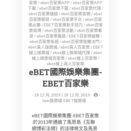
家樂
/
ebet百家樂APP
/
ebet百家樂APP
下載
/
ebet百家樂下載
/
ebet百家樂代理
/
ebet百家樂儲值
/
ebet百家樂官網
/
ebet
百家樂密技
/
ebet百家樂平台
/
ebet百家
樂必勝
/
EBET百家樂新手技巧
/
ebet百家
樂易博
/
ebet百家樂活動
/
ebet百家樂看
排
/
ebet百家樂看路
/
EBET百家樂破解
/
ebet百家樂系統
/
ebet百家樂致勝法門
/
ebet真人娛樂城
/
ebet真人百家樂
/
EBET
線上娛樂城
/
ebet線上娛樂城代理
/
ebet
線上娛樂城百家樂
/
ebet線上百家樂
/
ebet線上真人百家樂
eBET國際娛樂集團-
EBET百家樂
-
18 12 月, 2019 | 18 12 月, 2019
-
iwin娛樂城-EBET娛樂城
eBET國際娛樂集團-EBET百家樂
:於2013年通過了馬恩島《互聯
網博彩法規》的法律條文及馬恩