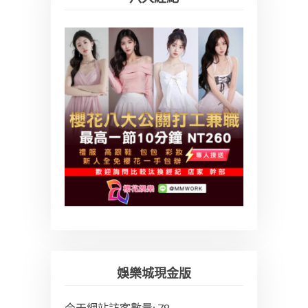
娛樂城現金版
今天網站訪客數量:
78