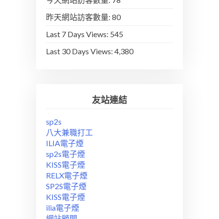
昨天網站訪客數量:
80
Last 7 Days Views:
545
Last 30 Days Views:
4,380
友站連結
sp2s
八大兼職打工
ILIA電子煙
sp2s電子煙
KISS電子煙
RELX電子煙
SP2S電子煙
KISS電子煙
ilia電子煙
網站顧問