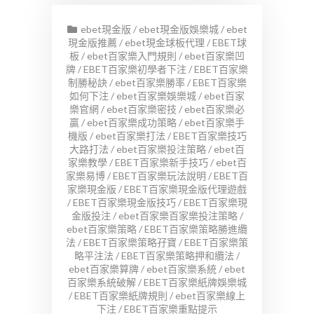
ebet現金版
/
ebet現金版娛樂城
/
ebet
現金版推薦
/
ebet現金球板代理
/
EBET球
板
/
ebet百家樂入門規則
/
ebet百家樂凹
牌
/
EBET百家樂初學者下注
/
EBET百家樂
制勝秘訣
/
ebet百家樂勝率
/
EBET百家樂
如何下注
/
ebet百家樂娛樂城
/
ebet百家
樂官網
/
ebet百家樂密技
/
ebet百家樂必
贏
/
ebet百家樂成功策略
/
ebet百家樂手
機版
/
ebet百家樂打法
/
EBET百家樂技巧
大路打法
/
ebet百家樂投注策略
/
ebet百
家樂教學
/
EBET百家樂新手技巧
/
ebet百
家樂易博
/
EBET百家樂玩法說明
/
EBET百
家樂現金版
/
EBET百家樂現金版代理遊戲
/
EBET百家樂現金版技巧
/
EBET百家樂現
金版投注
/
ebet百家樂百家樂投注策略
/
ebet百家樂策略
/
EBET百家樂策略勝進纜
法
/
EBET百家樂策略孖寶
/
EBET百家樂策
略平注法
/
EBET百家樂策略押和纜法
/
ebet百家樂算牌
/
ebet百家樂系統
/
ebet
百家樂系統破解
/
EBET百家樂紙牌娛樂城
/
EBET百家樂紙牌規則
/
ebet百家樂線上
下注
/
EBET百家樂重點提示