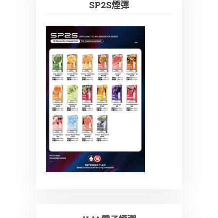
SP2S煙彈