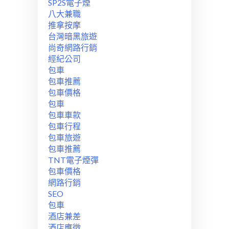
SP2S電子煙
八大兼職
推拿按摩
台灣暗黑旅遊
尚奇網路行銷
經紀公司
包車
包車推薦
包車價格
包車
包車車款
包車行程
包車旅遊
包車推薦
TNT電子煙彈
包車價格
網路行銷
SEO
包車
酒店兼差
酒店應徵