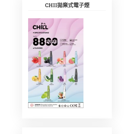
CHII拋棄式電子煙