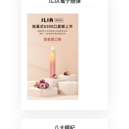
ILIA電子煙彈
八大經紀