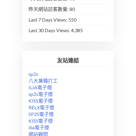
昨天網站訪客數量:
80
Last 7 Days Views:
550
Last 30 Days Views:
4,385
友站連結
sp2s
八大兼職打工
ILIA電子煙
sp2s電子煙
KISS電子煙
RELX電子煙
SP2S電子煙
KISS電子煙
ilia電子煙
網站顧問