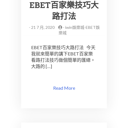
EBET百家樂技巧大
路打法
-
21 7 月, 2020
-
iwin娛樂城-EBET娛
樂城
EBET百家樂技巧大路打法 今天
我就來簡單的講下EBET百家樂
看路打法技巧做個簡單的匯總。
大路的 […]
Read More