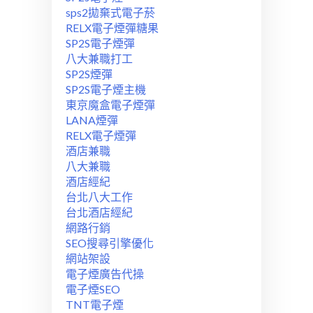
sps2拋棄式電子菸
RELX電子煙彈糖果
SP2S電子煙彈
八大兼職打工
SP2S煙彈
SP2S電子煙主機
東京魔盒電子煙彈
LANA煙彈
RELX電子煙彈
酒店兼職
八大兼職
酒店經紀
台北八大工作
台北酒店經紀
網路行銷
SEO搜尋引擎優化
網站架設
電子煙廣告代操
電子煙SEO
TNT電子煙