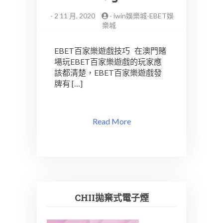
-
2 11 月, 2020
-
iwin娛樂城-EBET娛
樂城
EBET百家樂遊戲技巧 在澳門賭
場玩EBET百家樂遊戲的玩家應
該都清楚，EBET百家樂遊戲發
牌有 […]
Read More
CHII拋棄式電子煙