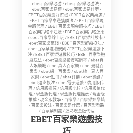
ebet百家樂必勝
/
ebet百家樂必勝法
/
ebet百家樂易博
/
ebet百家樂是什麼
/
EBET百家樂最好遊戲
/
EBET百家樂桌遊
/
EBET百家樂桌遊獲勝法
/
EBET百家樂現
金版代理
/
EBET百家樂現金版技巧
/
EBET
百家樂策略平注法
/
EBET百家樂策略運用
/
ebet百家樂線上玩
/
EBET百家樂計數卡
/
ebet百家樂贏錢
/
EBET百家樂輕鬆投注
/
ebet百家樂進階規則
/
EBET百家樂遊戲下
注
/
EBET百家樂遊戲技巧
/
EBET百家樂遊
戲玩法
/
ebet百樂樂投資報酬率
/
ebet真
人娛樂城
/
ebet真人百家樂
/
ebet競瞇百
家樂
/
ebet網上百家樂
/
ebet線上真人百
家樂
/
ebet註冊
/
ebet評價
/
ebet資訊
/
ebet運彩投注
/
ebet電子遊戲
/
信用版代
理
/
信用版推薦
/
信用版比較
/
信用版總代
理
/
現金版代理
/
現金版代理推薦
/
現金版
推薦
/
現金版教學
/
百家樂
/
百家樂娛樂城
/
百家樂投注
/
百家樂是什麼
/
百家樂看路
/
百家樂知識
/
運彩現金版代理
EBET百家樂遊戲技
巧