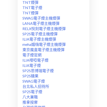
TNT煙彈
TNT電子煙
TNT煙彈
SWAG電子煙主機煙彈
LANA電子煙主機煙彈
RELX悅刻電子煙主機煙彈
SP2S電子煙主機煙彈
ILIA電子煙主機煙彈
meha媚嗨電子煙主機煙彈
東京魔盒電子煙主機煙彈
電子煙官網
ILIA哩啞電子煙
ILIA電子煙
SP2S思博瑞電子煙
SP2S糖果
SWAG電子煙
台北私人招待所
SP2S電子煙
八大兼職
推拿按摩