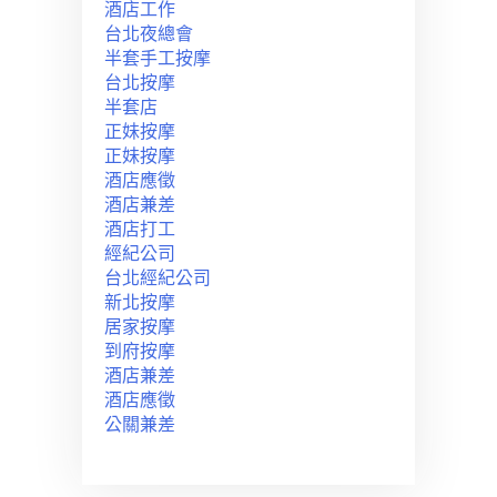
酒店工作
台北夜總會
半套手工按摩
台北按摩
半套店
正妹按摩
正妹按摩
酒店應徵
酒店兼差
酒店打工
經紀公司
台北經紀公司
新北按摩
居家按摩
到府按摩
酒店兼差
酒店應徵
公關兼差