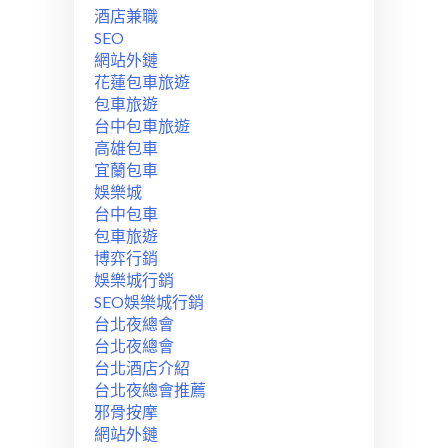
酒店兼職
SEO
網站外鏈
花蓮包車旅遊
包車旅遊
台中包車旅遊
高雄包車
宜蘭包車
娛樂城
台中包車
包車旅遊
博弈行銷
娛樂城行銷
SEO娛樂城行銷
台北夜總會
台北夜總會
台北酒店介紹
台北夜總會推薦
邪骨按摩
網站外鏈