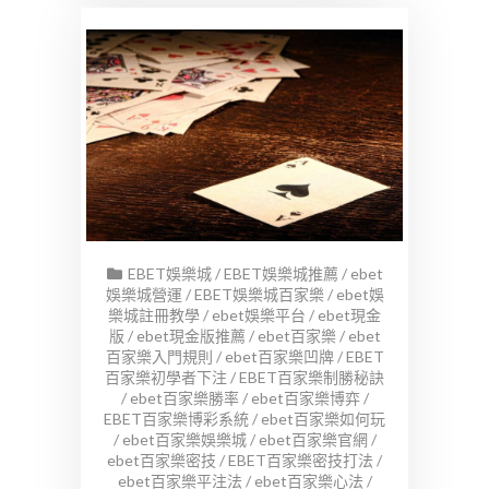
EBET娛樂城
/
EBET娛樂城推薦
/
ebet
娛樂城營運
/
EBET娛樂城百家樂
/
ebet娛
樂城註冊教學
/
ebet娛樂平台
/
ebet現金
版
/
ebet現金版推薦
/
ebet百家樂
/
ebet
百家樂入門規則
/
ebet百家樂凹牌
/
EBET
百家樂初學者下注
/
EBET百家樂制勝秘訣
/
ebet百家樂勝率
/
ebet百家樂博弈
/
EBET百家樂博彩系統
/
ebet百家樂如何玩
/
ebet百家樂娛樂城
/
ebet百家樂官網
/
ebet百家樂密技
/
EBET百家樂密技打法
/
ebet百家樂平注法
/
ebet百家樂心法
/