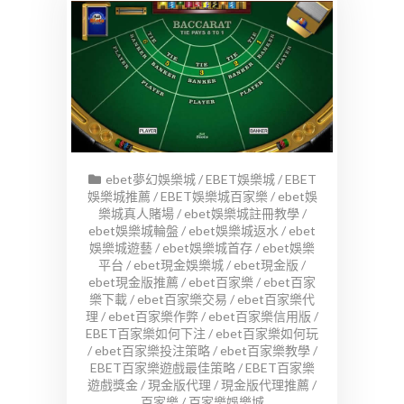
ebet夢幻娛樂城
/
EBET娛樂城
/
EBET
娛樂城推薦
/
EBET娛樂城百家樂
/
ebet娛
樂城真人賭場
/
ebet娛樂城註冊教學
/
ebet娛樂城輪盤
/
ebet娛樂城返水
/
ebet
娛樂城遊藝
/
ebet娛樂城首存
/
ebet娛樂
平台
/
ebet現金娛樂城
/
ebet現金版
/
ebet現金版推薦
/
ebet百家樂
/
ebet百家
樂下載
/
ebet百家樂交易
/
ebet百家樂代
理
/
ebet百家樂作弊
/
ebet百家樂信用版
/
EBET百家樂如何下注
/
ebet百家樂如何玩
/
ebet百家樂投注策略
/
ebet百家樂教學
/
EBET百家樂遊戲最佳策略
/
EBET百家樂
遊戲獎金
/
現金版代理
/
現金版代理推薦
/
百家樂
/
百家樂娛樂城