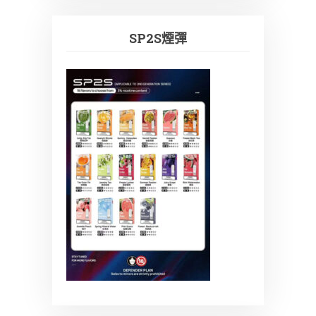
SP2S煙彈