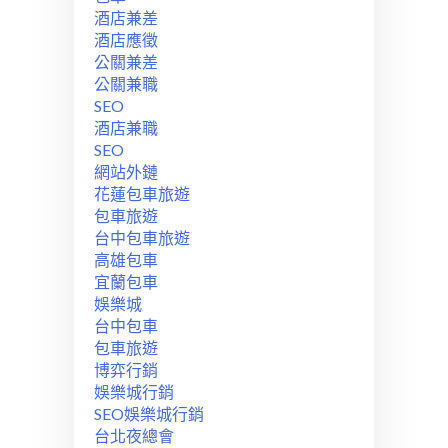
酒店兼差
酒店應徵
公關兼差
公關兼職
SEO
酒店兼職
SEO
網站外鏈
花蓮包車旅遊
包車旅遊
台中包車旅遊
高雄包車
宜蘭包車
娛樂城
台中包車
包車旅遊
博弈行銷
娛樂城行銷
SEO娛樂城行銷
台北夜總會