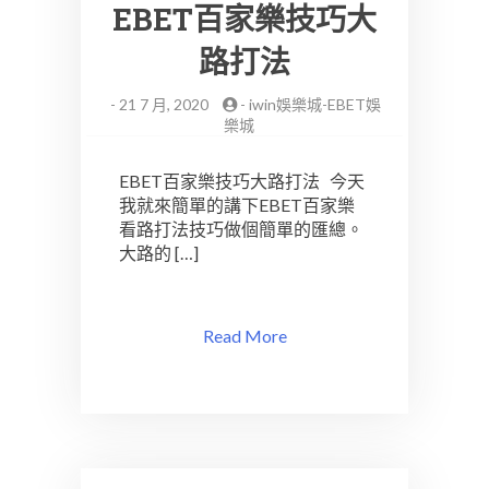
EBET百家樂技巧大
路打法
-
21 7 月, 2020
-
iwin娛樂城-EBET娛
樂城
EBET百家樂技巧大路打法 今天
我就來簡單的講下EBET百家樂
看路打法技巧做個簡單的匯總。
大路的 […]
Read More