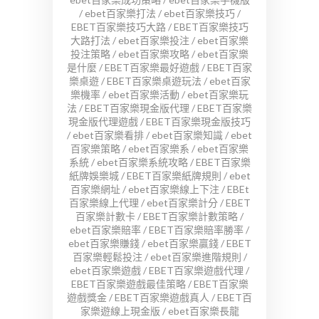
/
ebet百家樂打法
/
ebet百家樂技巧
/
EBET百家樂技巧大路
/
EBET百家樂技巧
大路打法
/
ebet百家樂投注
/
ebet百家樂
投注策略
/
ebet百家樂攻略
/
ebet百家樂
是什麼
/
EBET百家樂最好遊戲
/
EBET百家
樂桌遊
/
EBET百家樂桌遊玩法
/
ebet百家
樂機率
/
ebet百家樂活動
/
ebet百家樂玩
法
/
EBET百家樂現金版代理
/
EBET百家樂
現金版代理遊戲
/
EBET百家樂現金版技巧
/
ebet百家樂看排
/
ebet百家樂知識
/
ebet
百家樂策略
/
ebet百家樂系
/
ebet百家樂
系統
/
ebet百家樂系統攻略
/
EBET百家樂
紙牌娛樂城
/
EBET百家樂紙牌規則
/
ebet
百家樂網址
/
ebet百家樂線上下注
/
EBEt
百家樂線上代理
/
ebet百家樂計分
/
EBET
百家樂計數卡
/
EBET百家樂計數策略
/
ebet百家樂賠率
/
EBET百家樂賠率勝率
/
ebet百家樂賺錢
/
ebet百家樂贏錢
/
EBET
百家樂輕鬆投注
/
ebet百家樂進階規則
/
ebet百家樂遊戲
/
EBET百家樂遊戲代理
/
EBET百家樂遊戲最佳策略
/
EBET百家樂
遊戲獎金
/
EBET百家樂遊戲真人
/
EBET百
家樂遊線上現金版
/
ebet百家樂長龍