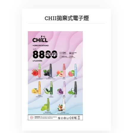
CHII拋棄式電子煙