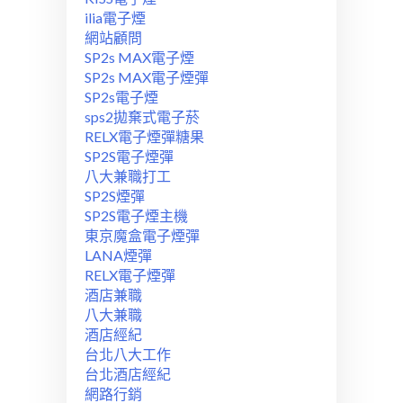
ilia電子煙
網站顧問
SP2s MAX電子煙
SP2s MAX電子煙彈
SP2s電子煙
sps2拋棄式電子菸
RELX電子煙彈糖果
SP2S電子煙彈
八大兼職打工
SP2S煙彈
SP2S電子煙主機
東京魔盒電子煙彈
LANA煙彈
RELX電子煙彈
酒店兼職
八大兼職
酒店經紀
台北八大工作
台北酒店經紀
網路行銷