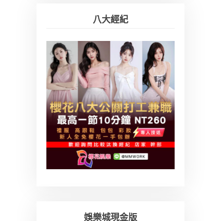
八大經紀
娛樂城現金版