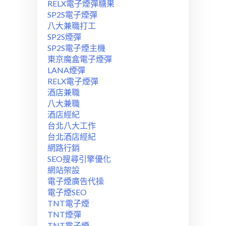
RELX電子煙彈糖果
SP2S電子煙彈
八大兼職打工
SP2S煙彈
SP2S電子煙主機
東京魔盒電子煙彈
LANA煙彈
RELX電子煙彈
酒店兼職
八大兼職
酒店經紀
台北八大工作
台北酒店經紀
網路行銷
SEO搜尋引擎優化
網站架設
電子煙廣告代操
電子煙SEO
TNT電子煙
TNT煙彈
TNT電子煙