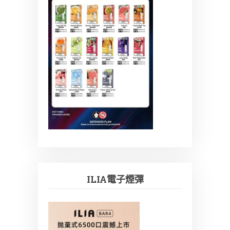
ILIA電子煙彈