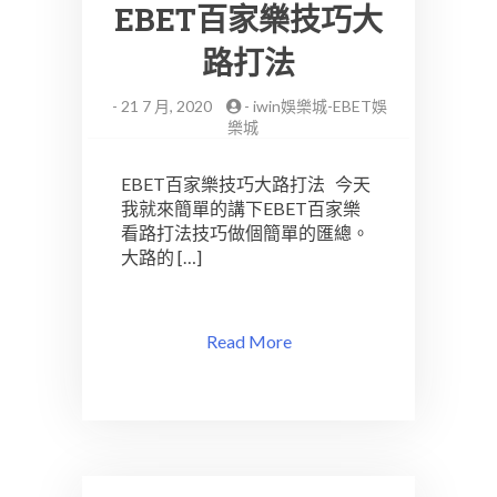
EBET百家樂技巧大
路打法
-
21 7 月, 2020
-
iwin娛樂城-EBET娛
樂城
EBET百家樂技巧大路打法 今天
我就來簡單的講下EBET百家樂
看路打法技巧做個簡單的匯總。
大路的 […]
Read More