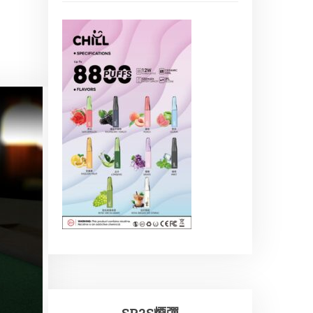
SP2S煙彈