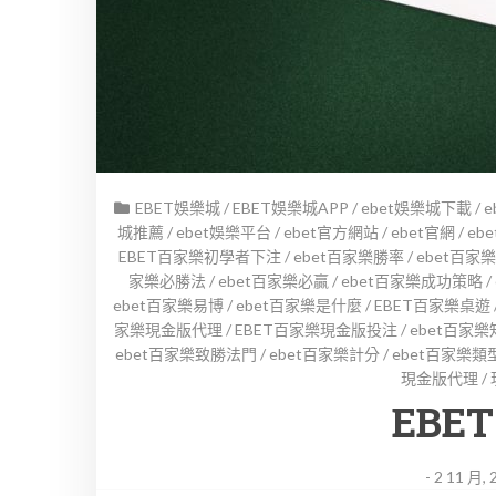
EBET娛樂城
/
EBET娛樂城APP
/
ebet娛樂城下載
/
e
城推薦
/
ebet娛樂平台
/
ebet官方網站
/
ebet官網
/
eb
EBET百家樂初學者下注
/
ebet百家樂勝率
/
ebet百家
家樂必勝法
/
ebet百家樂必贏
/
ebet百家樂成功策略
/
ebet百家樂易博
/
ebet百家樂是什麼
/
EBET百家樂桌遊
家樂現金版代理
/
EBET百家樂現金版投注
/
ebet百家
ebet百家樂致勝法門
/
ebet百家樂計分
/
ebet百家樂類
現金版代理
/
EBE
-
2 11 月, 