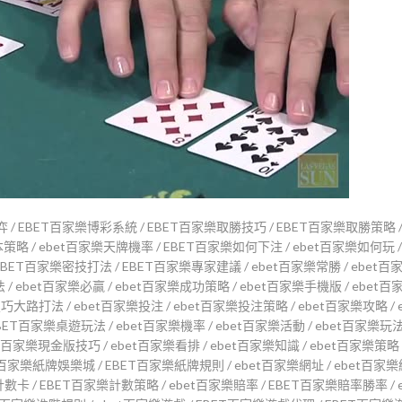
弈
/
EBET百家樂博彩系統
/
EBET百家樂取勝技巧
/
EBET百家樂取勝策略
本策略
/
ebet百家樂天牌機率
/
EBET百家樂如何下注
/
ebet百家樂如何玩
EBET百家樂密技打法
/
EBET百家樂專家建議
/
ebet百家樂常勝
/
ebet百
法
/
ebet百家樂必贏
/
ebet百家樂成功策略
/
ebet百家樂手機版
/
ebet百
技巧大路打法
/
ebet百家樂投注
/
ebet百家樂投注策略
/
ebet百家樂攻略
/
BET百家樂桌遊玩法
/
ebet百家樂機率
/
ebet百家樂活動
/
ebet百家樂玩
ET百家樂現金版技巧
/
ebet百家樂看排
/
ebet百家樂知識
/
ebet百家樂策略
T百家樂紙牌娛樂城
/
EBET百家樂紙牌規則
/
ebet百家樂網址
/
ebet百家
計數卡
/
EBET百家樂計數策略
/
ebet百家樂賠率
/
EBET百家樂賠率勝率
/