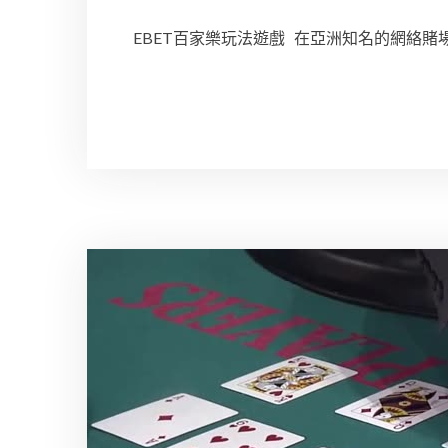
EBET百家樂玩法遊戲 在亞洲知名的網絡賭場