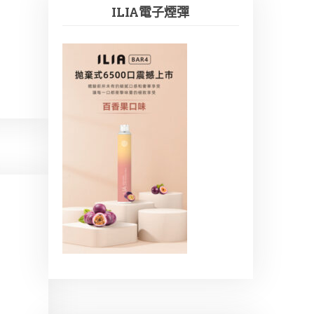
ILIA電子煙彈