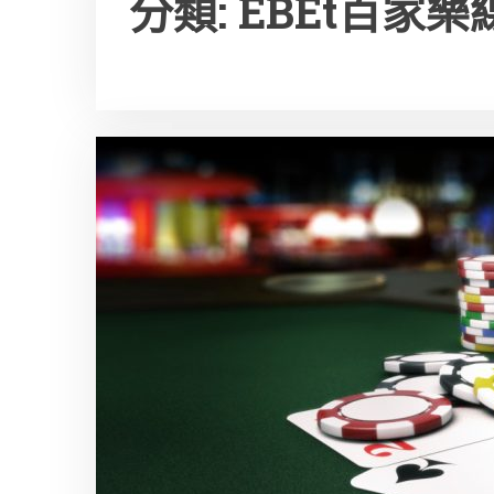
分類:
EBEt百家