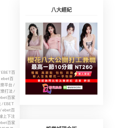
八大經紀
/
EBET百
/
ebet百
家樂平台
/
家樂打法
/
ebet百家
法
/
EBET
/
ebet百
樂線上下注
ebet百家