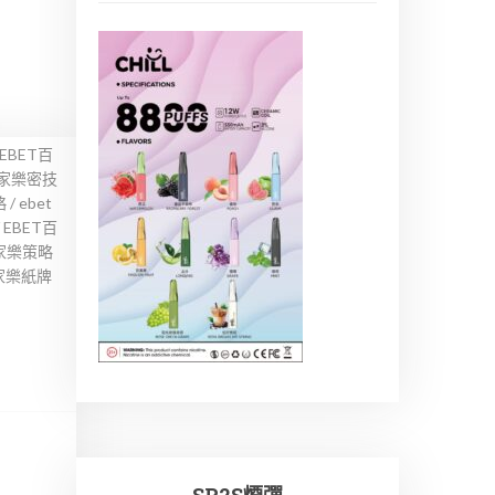
EBET百
百家樂密技
略
/
ebet
/
EBET百
百家樂策略
百家樂紙牌
SP2S煙彈