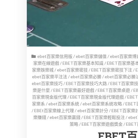
ebet百家樂信用版
/
ebet百家樂儲值
/
ebet百家樂博
家樂在線遊戲
/
EBET百家樂基本知識
/
EBET百家樂基
家樂娛樂城
/
ebet百家樂密技
/
EBET百家樂密技下注
/
ebet百家樂平注法
/
ebet百家樂必勝
/
ebet百家樂必勝
ebet百家樂技巧
/
EBET百家樂技巧大路
/
EBET百家樂
樂是什麼
/
EBET百家樂最好遊戲
/
EBET百家樂桌遊
/
E
百家樂現金版代理
/
EBET百家樂現金版代理遊戲
/
EB
家樂系
/
ebet百家樂系統
/
ebet百家樂系統攻略
/
EBE
/
EBEt百家樂線上代理
/
ebet百家樂計分
/
EBET百家樂
樂賺錢
/
ebet百家樂贏錢
/
EBET百家樂輕鬆投注
/
eb
策略
/
EBET百家樂遊戲獎金
/
EBE
EBET