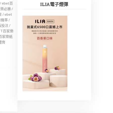
/
ebet百
ILIA電子煙彈
家樂必勝
/
注
/
ebet
樂機率
/
版投注
/
ET百家樂
T百家樂紙
體育