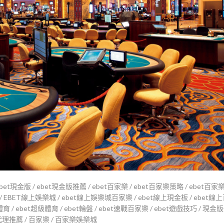
ebet現金版
/
ebet現金版推薦
/
ebet百家樂
/
ebet百家樂策略
/
ebet百家
/
EBET線上娛樂城
/
ebet線上娛樂城百家樂
/
ebet線上現金板
/
ebet線
體育
/
ebet超級體育
/
ebet輪盤
/
ebet速戰百家樂
/
ebet遊戲技巧
/
現金版
代理推薦
/
百家樂
/
百家樂娛樂城