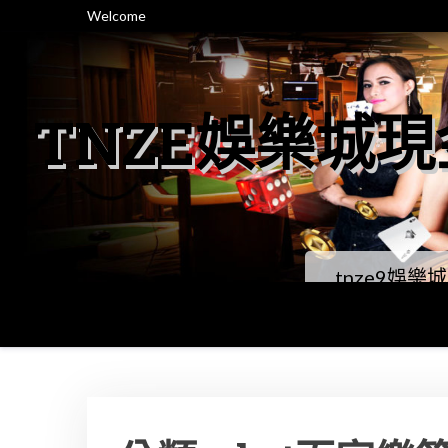
Skip
Welcome
to
content
TNZE娛樂城
tnze9娛