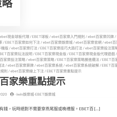
策略
ebet現金球板代理
/
EBET球板
/
ebet百家樂入門規則
/
ebet百家樂凹牌
/
率
/
EBET百家樂如何下注
/
ebet百家樂娛樂城
/
ebet百家樂官網
/
ebet
手機版
/
ebet百家樂打法
/
EBET百家樂技巧大路打法
/
ebet百家樂投注策
EBET百家樂玩法說明
/
EBET百家樂現金版
/
EBET百家樂現金版代理遊戲
樂百家樂投注策略
/
ebet百家樂策略
/
EBET百家樂策略勝進纜法
/
EBET
纜法
/
ebet百家樂算牌
/
ebet百家樂系統
/
ebet百家樂系統破解
/
EBET
牌規則
/
ebet百家樂線上下注
/
EBET百家樂重點提示
T百家樂重點提示
2020
-
iwin娛樂城-EBET娛樂城
有錢，玩時絕對不需要穿燕尾服或晚禮服。EBET百 […]