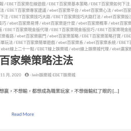
回報
/
EBET百家樂在線遊戲
/
EBET百家樂基本策略
/
EBET百家樂如何下注
打法
/
EBET百家樂專家建議
/
ebet百家樂平台
/
ebet百家樂心法
/
ebet百
巧下注
/
EBET百家樂技巧大路
/
EBET百家樂技巧大路打法
/
ebet百家樂投
技巧
/
ebet百家樂易博
/
ebet百家樂是什麼
/
ebet百家樂概率
/
ebet百家
版
/
EBET百家樂現金版代理
/
EBET百家樂現金版技巧
/
EBET百家樂現金
百家樂看路
/
ebet百家樂竅門
/
ebet百家樂策略
/
EBET百家樂策略孖寶
/
EB
簡單玩法
/
EBET百家樂簡單遊戲
/
ebet百家樂系
/
ebet百家樂系統
/
EBE
/
ebet線上二十一點
/
EBET線上娛樂城
/
ebet線上娛樂城代理
/
ebet贏家
T百家樂策略注法
8 11 月, 2020
-
iwin娛樂城-EBET娛樂城
都想贏，不想輸，都想成為職業玩家，不想做輸紅了眼的 […]
Read More