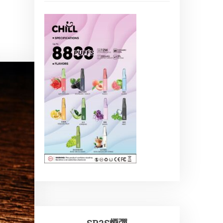
SP2S煙彈