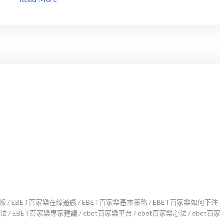
回報
/
EBET百家樂在線遊戲
/
EBET百家樂基本策略
/
EBET百家樂如何下注
打法
/
EBET百家樂專家建議
/
ebet百家樂平台
/
ebet百家樂心法
/
ebet百