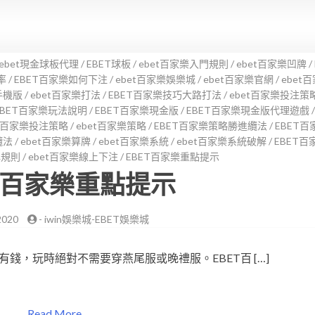
ebet現金球板代理
/
EBET球板
/
ebet百家樂入門規則
/
ebet百家樂凹牌
/
率
/
EBET百家樂如何下注
/
ebet百家樂娛樂城
/
ebet百家樂官網
/
ebet
手機版
/
ebet百家樂打法
/
EBET百家樂技巧大路打法
/
ebet百家樂投注策
EBET百家樂玩法說明
/
EBET百家樂現金版
/
EBET百家樂現金版代理遊戲
樂百家樂投注策略
/
ebet百家樂策略
/
EBET百家樂策略勝進纜法
/
EBET
纜法
/
ebet百家樂算牌
/
ebet百家樂系統
/
ebet百家樂系統破解
/
EBET
牌規則
/
ebet百家樂線上下注
/
EBET百家樂重點提示
T百家樂重點提示
2020
-
iwin娛樂城-EBET娛樂城
有錢，玩時絕對不需要穿燕尾服或晚禮服。EBET百 […]
Read More