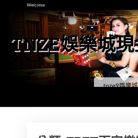
Skip
Welcome
to
content
TNZE娛樂城
tnze9娛