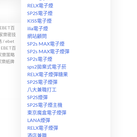
RELX電子煙
SP2S電子煙
KISS電子煙
EBET百
ilia電子煙
百家樂密技
網站顧問
略
/
ebet
SP2s MAX電子煙
/
EBET百
SP2s MAX電子煙彈
百家樂策略
SP2s電子煙
百家樂紙牌
sps2拋棄式電子菸
RELX電子煙彈糖果
SP2S電子煙彈
八大兼職打工
SP2S煙彈
SP2S電子煙主機
東京魔盒電子煙彈
LANA煙彈
RELX電子煙彈
酒店兼職