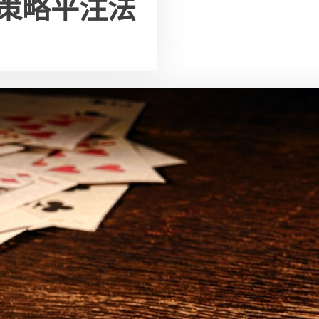
樂策略平注法