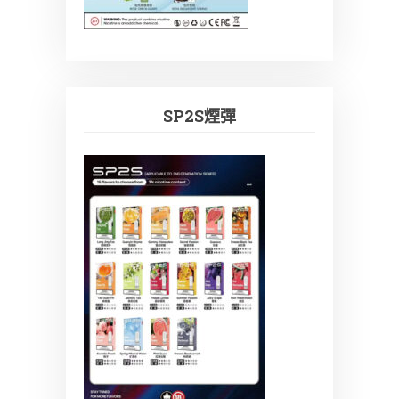
SP2S煙彈