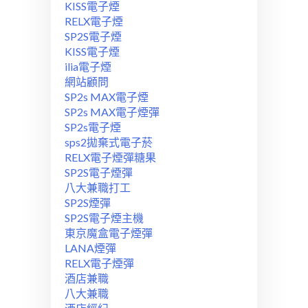
KISS電子煙
RELX電子煙
SP2S電子煙
KISS電子煙
ilia電子煙
網站顧問
SP2s MAX電子煙
SP2s MAX電子煙彈
SP2s電子煙
sps2拋棄式電子菸
RELX電子煙彈糖果
SP2S電子煙彈
八大兼職打工
SP2S煙彈
SP2S電子煙主機
東京魔盒電子煙彈
LANA煙彈
RELX電子煙彈
酒店兼職
八大兼職