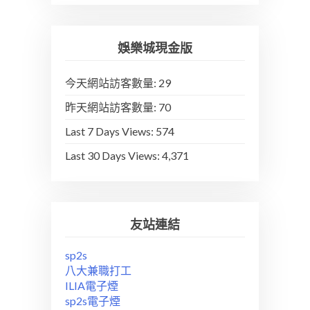
娛樂城現金版
今天網站訪客數量:
29
昨天網站訪客數量:
70
Last 7 Days Views:
574
Last 30 Days Views:
4,371
友站連結
sp2s
八大兼職打工
ILIA電子煙
sp2s電子煙