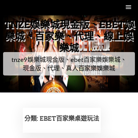
Skip
TNZE娛樂城現金版、EBET娛
to
content
樂城、百家樂、代理、線上娛
樂城
tnze9娛樂城現金版、ebet百家樂娛樂城、
現金版、代理、真人百家樂娛樂城
分類:
EBET百家樂桌遊玩法