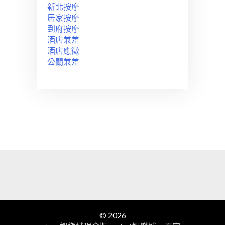
新北按摩
居家按摩
到府按摩
酒店兼差
酒店應徵
公關兼差
© 2026