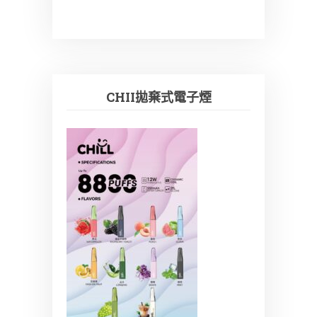
CHII拋棄式電子煙