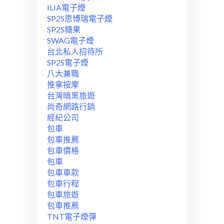
ILIA電子煙
SP2S思博瑞電子煙
SP2S糖果
SWAG電子煙
台北私人招待所
SP2S電子煙
八大兼職
推拿按摩
台灣暗黑旅遊
尚奇網路行銷
經紀公司
包車
包車推薦
包車價格
包車
包車車款
包車行程
包車旅遊
包車推薦
TNT電子煙彈