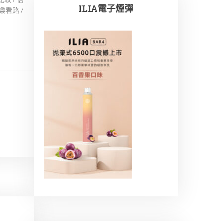
ILIA電子煙彈
樂看路
/