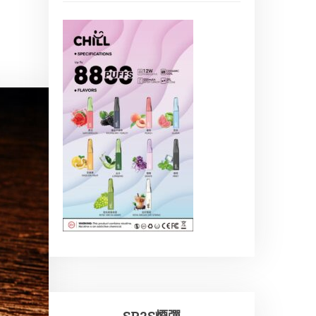
SP2S煙彈