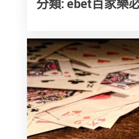
分類:
ebet百家樂