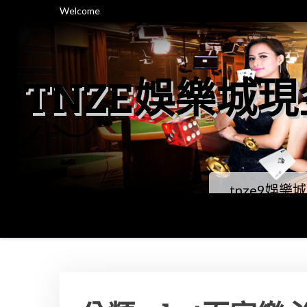
Skip
Welcome
to
content
TNZE娛樂城
tnze9娛