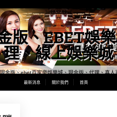
現金版、EBET娛
理、線上娛樂城
樂城現金版、ebet百家樂娛樂城、現金版、代理、真
最新消息
關於我們
首頁