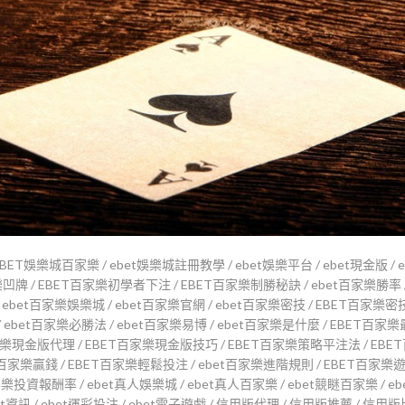
EBET娛樂城百家樂
/
ebet娛樂城註冊教學
/
ebet娛樂平台
/
ebet現金版
/
樂凹牌
/
EBET百家樂初學者下注
/
EBET百家樂制勝秘訣
/
ebet百家樂勝率
/
ebet百家樂娛樂城
/
ebet百家樂官網
/
ebet百家樂密技
/
EBET百家樂密
/
ebet百家樂必勝法
/
ebet百家樂易博
/
ebet百家樂是什麼
/
EBET百家
家樂現金版代理
/
EBET百家樂現金版技巧
/
EBET百家樂策略平注法
/
EBE
t百家樂贏錢
/
EBET百家樂輕鬆投注
/
ebet百家樂進階規則
/
EBET百家樂
百樂樂投資報酬率
/
ebet真人娛樂城
/
ebet真人百家樂
/
ebet競瞇百家樂
/
e
et資訊
/
ebet運彩投注
/
ebet電子遊戲
/
信用版代理
/
信用版推薦
/
信用版