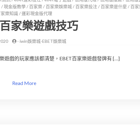
薦
/
現金版教學
/
百家樂
/
百家樂娛樂城
/
百家樂投注
/
百家樂是什麼
/
百家
百家樂知識
/
運彩現金版代理
T百家樂遊戲技巧
2020
-
iwin娛樂城-EBET娛樂城
樂遊戲的玩家應該都清楚，EBET百家樂遊戲發牌有 […]
Read More