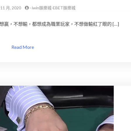
8 11 月, 2020
-
iwin娛樂城-EBET娛樂城
都想贏，不想輸，都想成為職業玩家，不想做輸紅了眼的 […]
Read More