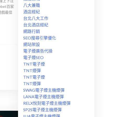
樂線上下注
八大兼職
ebet百家
酒店經紀
遊戲最佳
台北八大工作
台北酒店經紀
網路行銷
SEO搜尋引擎優化
網站架設
電子煙廣告代操
電子煙SEO
TNT電子煙
TNT煙彈
TNT電子煙
TNT煙彈
SWAG電子煙主機煙彈
LANA電子煙主機煙彈
RELX悅刻電子煙主機煙彈
SP2S電子煙主機煙彈
ILIA電子煙主機煙彈