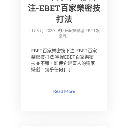
注-EBET百家樂密技
打法
-
19 5 月, 2020
-
iwin娛樂城-EBET娛
樂城
EBET百家樂密技下注-EBET百家
樂密技打法 掌握EBET百家樂密
技並不難，即使它是富人的獨家
遊戲。幾乎任何 […]
Read More