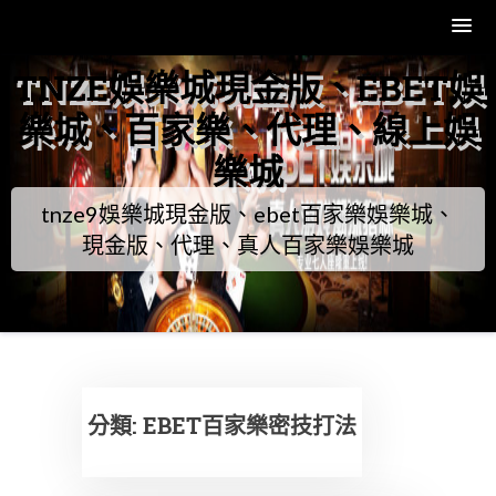
Skip
TNZE娛樂城現金版、EBET娛
to
content
樂城、百家樂、代理、線上娛
樂城
tnze9娛樂城現金版、ebet百家樂娛樂城、
現金版、代理、真人百家樂娛樂城
分類:
EBET百家樂密技打法