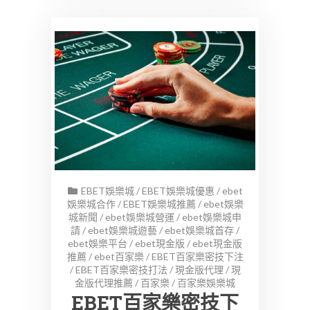
EBET娛樂城
/
EBET娛樂城優惠
/
ebet
娛樂城合作
/
EBET娛樂城推薦
/
ebet娛樂
城新聞
/
ebet娛樂城營運
/
ebet娛樂城申
請
/
ebet娛樂城遊藝
/
ebet娛樂城首存
/
ebet娛樂平台
/
ebet現金版
/
ebet現金版
推薦
/
ebet百家樂
/
EBET百家樂密技下注
/
EBET百家樂密技打法
/
現金版代理
/
現
金版代理推薦
/
百家樂
/
百家樂娛樂城
EBET百家樂密技下