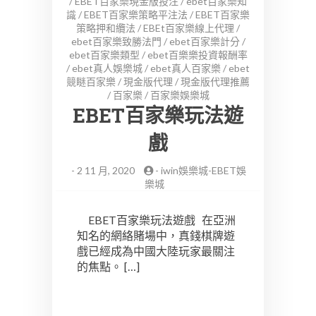
/
EBET百家樂現金版投注
/
ebet百家樂知
識
/
EBET百家樂策略平注法
/
EBET百家樂
策略押和纜法
/
EBEt百家樂線上代理
/
ebet百家樂致勝法門
/
ebet百家樂計分
/
ebet百家樂類型
/
ebet百樂樂投資報酬率
/
ebet真人娛樂城
/
ebet真人百家樂
/
ebet
競瞇百家樂
/
現金版代理
/
現金版代理推薦
/
百家樂
/
百家樂娛樂城
EBET百家樂玩法遊
戲
-
2 11 月, 2020
-
iwin娛樂城-EBET娛
樂城
EBET百家樂玩法遊戲 在亞洲
知名的網絡賭場中，真錢棋牌遊
戲已經成為中國大陸玩家最關注
的焦點。 […]