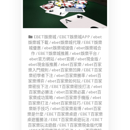
EBET娛樂城
/
EBET娛樂城APP
/
ebet
娛樂城下載
/
ebet娛樂城代理
/
EBET娛樂
城優惠
/
ebet娛樂城儲值
/
ebet娛樂城合
作
/
EBET娛樂城推薦
/
ebet娛樂平台
/
ebet官方網站
/
ebet官網
/
ebet現金版
/
ebet現金版推薦
/
ebet百家樂
/
ebet百家
樂入門規則
/
ebet百家樂凹牌
/
EBET百家
樂初學者下注
/
ebet百家樂勝率
/
ebet百
家樂博弈
/
ebet百家樂如何玩
/
EBET百家
樂密技下注
/
EBET百家樂密技打法
/
ebet
百家樂必勝法
/
ebet百家樂必贏
/
ebet百
家樂成功策略
/
ebet百家樂手機版
/
ebet
百家樂打法
/
ebet百家樂技巧
/
EBET百家
樂新手技巧
/
ebet百家樂易博
/
ebet百家
樂是什麼
/
EBET百家樂桌遊
/
EBET百家樂
桌遊獲勝法
/
EBET百家樂桌遊玩法
/
EBET
百家樂玩法遊戲
/
EBET百家樂現金版代理