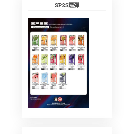
SP2S煙彈