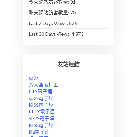
今天網站訪客數量:
31
昨天網站訪客數量:
70
Last 7 Days Views:
576
Last 30 Days Views:
4,373
友站連結
sp2s
八大兼職打工
ILIA電子煙
sp2s電子煙
KISS電子煙
RELX電子煙
SP2S電子煙
KISS電子煙
ilia電子煙