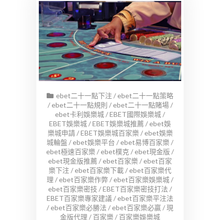
ebet二十一點下注
/
ebet二十一點策略
/
ebet二十一點規則
/
ebet二十一點賭場
/
ebet卡利娛樂城
/
EBET國際娛樂城
/
EBET娛樂城
/
EBET娛樂城推薦
/
ebet娛
樂城申請
/
EBET娛樂城百家樂
/
ebet娛樂
城輪盤
/
ebet娛樂平台
/
ebet易博百家樂
/
ebet極速百家樂
/
ebet樸克
/
ebet現金版
/
ebet現金版推薦
/
ebet百家樂
/
ebet百家
樂下注
/
ebet百家樂下載
/
ebet百家樂代
理
/
ebet百家樂作弊
/
ebet百家樂娛樂城
/
ebet百家樂密技
/
EBET百家樂密技打法
/
EBET百家樂專家建議
/
ebet百家樂平注法
/
ebet百家樂必勝法
/
ebet百家樂必贏
/
現
金版代理
/
百家樂
/
百家樂娛樂城