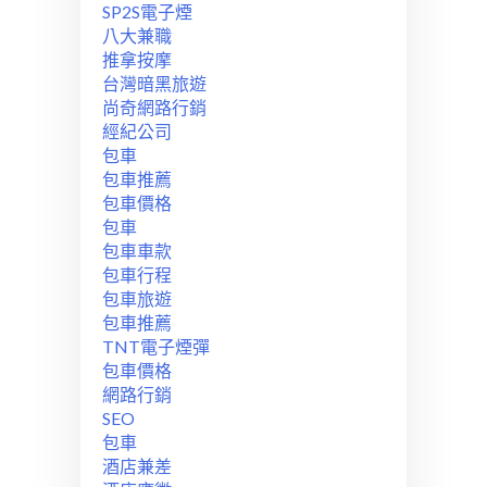
SP2S電子煙
八大兼職
推拿按摩
台灣暗黑旅遊
尚奇網路行銷
經紀公司
包車
包車推薦
包車價格
包車
包車車款
包車行程
包車旅遊
包車推薦
TNT電子煙彈
包車價格
網路行銷
SEO
包車
酒店兼差