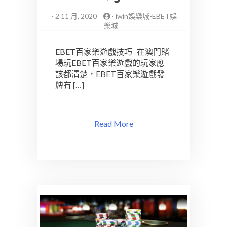
-
2 11 月, 2020
-
iwin娛樂城-EBET娛
樂城
EBET百家樂遊戲技巧 在澳門賭
場玩EBET百家樂遊戲的玩家應
該都清楚，EBET百家樂遊戲發
牌有 […]
Read More