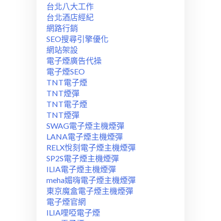
台北八大工作
台北酒店經紀
網路行銷
SEO搜尋引擎優化
網站架設
電子煙廣告代操
電子煙SEO
TNT電子煙
TNT煙彈
TNT電子煙
TNT煙彈
SWAG電子煙主機煙彈
LANA電子煙主機煙彈
RELX悅刻電子煙主機煙彈
SP2S電子煙主機煙彈
ILIA電子煙主機煙彈
meha媚嗨電子煙主機煙彈
東京魔盒電子煙主機煙彈
電子煙官網
ILIA哩啞電子煙