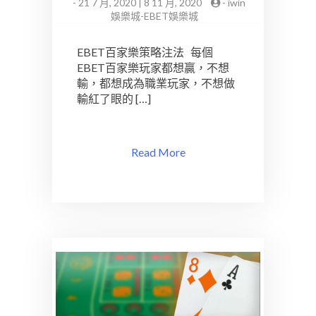
-
21 7 月, 2020 | 8 11 月, 2020
-
iwin
娛樂城-EBET娛樂城
EBET百家樂策略注法 每個
EBET百家樂玩家都想贏，不想
輸，都想成為職業玩家，不想做
輸紅了眼的 […]
Read More