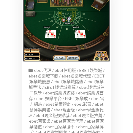
ebet代理
/
ebet信用版
/
EBET娛樂城
/
ebet娛樂城下載
/
ebet娛樂城代理
/
EBET
娛樂城優惠
/
ebet娛樂城儲值
/
ebet娛樂
城手法
/
EBET娛樂城推薦
/
ebet娛樂城註
冊教學
/
ebet娛樂城遊藝
/
ebet娛樂城首
存
/
ebet娛樂平台
/
EBET娛樂成
/
ebet官
方網站
/
ebet希爾體育
/
ebet彩票
/
ebet
易博娛樂城
/
ebet現金版
/
ebet現金版代
理
/
ebet現金版娛樂城
/
ebet現金版推薦
/
ebet百家樂
/
ebet百家樂代理
/
ebet百家
樂儲值
/
ebet百家樂勝率
/
ebet百家樂博
弈
/
ebet百家樂回報
/
ebet百家樂在線
/