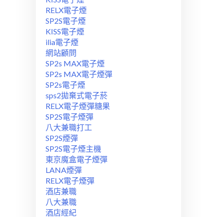
RELX電子煙
SP2S電子煙
KISS電子煙
ilia電子煙
網站顧問
SP2s MAX電子煙
SP2s MAX電子煙彈
SP2s電子煙
sps2拋棄式電子菸
RELX電子煙彈糖果
SP2S電子煙彈
八大兼職打工
SP2S煙彈
SP2S電子煙主機
東京魔盒電子煙彈
LANA煙彈
RELX電子煙彈
酒店兼職
八大兼職
酒店經紀