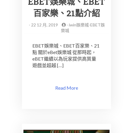
EBET娛樂城、EBET
百家樂、21點介紹
-
22 12 月, 2019
-
iwin娛樂城-EBET娛
樂城
EBET娛樂城、EBET百家樂、21
點 關於eBet娛樂城 從那時起，
eBET繼續以為玩家提供高質量
遊戲並超越 […]
Read More