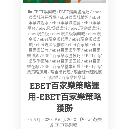
EBET娛樂城
/
EBET娛樂城推薦
/
ebet
娛樂城註冊教學
/
ebet娛樂城輪盤
/
ebet
娛樂城返水
/
ebet娛樂城遊藝
/
ebet娛樂
平台
/
ebet歐博娛樂城
/
ebet現金娛樂城
/
ebet現金板
/
ebet現金板娛樂城
/
ebet現
金版
/
ebet現金版代理
/
ebet現金版娛樂
城
/
ebet現金版推薦
/
ebet百家樂
/
ebet
百家樂凹牌
/
ebet百家樂勝率
/
ebet百家
樂博弈
/
EBET百家樂取勝技巧
/
EBET百家
樂取勝策略
/
ebet百家樂回報
/
ebet百家
樂在線
/
EBET百家樂基本知識
/
EBET百家
樂策略運用
/
現金版代理
/
現金版代理推薦
/
百家樂
/
百家樂娛樂城
EBET百家樂策略運
用-EBET百家樂策略
獲勝
-
9 6 月, 2020 | 9 6 月, 2020
-
iwin娛樂
城-EBET娛樂城