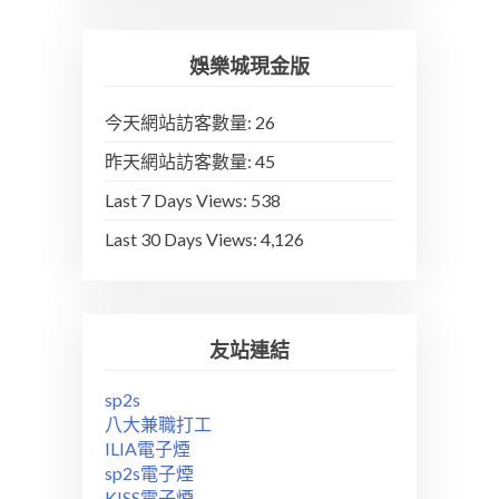
娛樂城現金版
今天網站訪客數量:
26
昨天網站訪客數量:
45
Last 7 Days Views:
538
Last 30 Days Views:
4,126
友站連結
sp2s
八大兼職打工
ILIA電子煙
sp2s電子煙
KISS電子煙