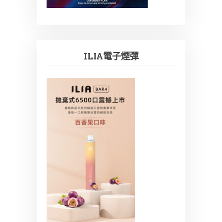
ILIA電子煙彈