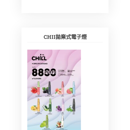
CHII拋棄式電子煙