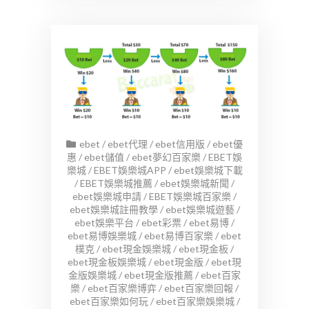
ebet
/
ebet代理
/
ebet信用版
/
ebet優
惠
/
ebet儲值
/
ebet夢幻百家樂
/
EBET娛
樂城
/
EBET娛樂城APP
/
ebet娛樂城下載
/
EBET娛樂城推薦
/
ebet娛樂城新聞
/
ebet娛樂城申請
/
EBET娛樂城百家樂
/
ebet娛樂城註冊教學
/
ebet娛樂城遊藝
/
ebet娛樂平台
/
ebet彩票
/
ebet易博
/
ebet易博娛樂城
/
ebet易博百家樂
/
ebet
樸克
/
ebet現金娛樂城
/
ebet現金板
/
ebet現金板娛樂城
/
ebet現金版
/
ebet現
金版娛樂城
/
ebet現金版推薦
/
ebet百家
樂
/
ebet百家樂博弈
/
ebet百家樂回報
/
ebet百家樂如何玩
/
ebet百家樂娛樂城
/