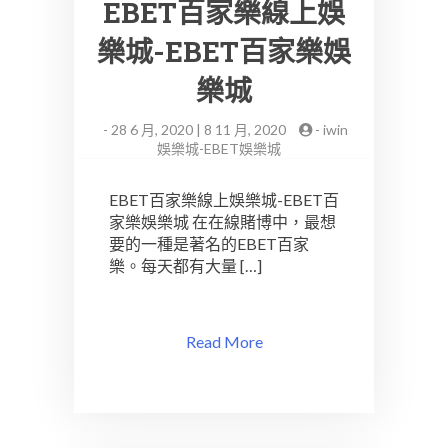
EBET百家樂線上娛
樂城-EBET百家樂娛
樂城
-
28 6 月, 2020 | 8 11 月, 2020
-
iwin
娛樂城-EBET娛樂城
EBET百家樂線上娛樂城-EBET百
家樂娛樂城 在在線賭博中，最想
要的一種是著名的EBET百家
樂。每天都有大量 […]
Read More