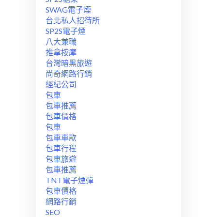
SWAG電子煙
台北私人招待所
SP2S電子煙
八大兼職
推拿按摩
台灣暗黑旅遊
尚奇網路行銷
經紀公司
包車
包車推薦
包車價格
包車
包車車款
包車行程
包車旅遊
包車推薦
TNT電子煙彈
包車價格
網路行銷
SEO