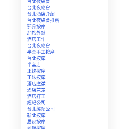
台北夜總會
台北夜總會
台北酒店介紹
台北夜總會推薦
邪骨按摩
網站外鏈
酒店工作
台北夜總會
半套手工按摩
台北按摩
半套店
正妹按摩
正妹按摩
酒店應徵
酒店兼差
酒店打工
經紀公司
台北經紀公司
新北按摩
居家按摩
到府按摩