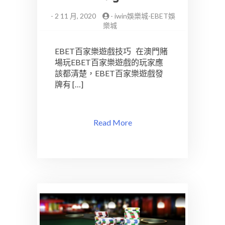
-
2 11 月, 2020
-
iwin娛樂城-EBET娛
樂城
EBET百家樂遊戲技巧 在澳門賭
場玩EBET百家樂遊戲的玩家應
該都清楚，EBET百家樂遊戲發
牌有 […]
Read More