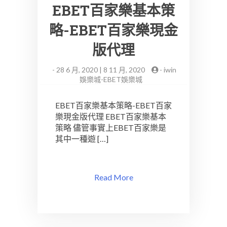
EBET百家樂基本策
略-EBET百家樂現金
版代理
-
28 6 月, 2020 | 8 11 月, 2020
-
iwin
娛樂城-EBET娛樂城
EBET百家樂基本策略-EBET百家
樂現金版代理 EBET百家樂基本
策略 儘管事實上EBET百家樂是
其中一種遊 […]
Read More