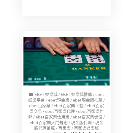
EBET娛樂城
/
EBET娛樂城推薦
/
ebet
娛樂平台
/
ebet現金版
/
ebet現金版推薦
/
ebet百家樂
/
ebet百家樂下載
/
ebet百家
樂交易
/
ebet百家樂代理
/
ebet百家樂作
弊
/
ebet百家樂信用版
/
ebet百家樂儲值
/
ebet百家樂入門規則
/
現金版代理
/
現金
版代理推薦
/
百家樂
/
百家樂娛樂城