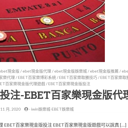
ebet現金版
/
ebet現金版代理
/
ebet現金版娛樂城
/
ebet現金版推薦
/
eb
百家樂代理
/
EBET百家樂博彩系統
/
EBET百家樂取勝技巧
/
EBET百家樂取
BET百家樂現金版代理遊戲
/
EBET百家樂現金版投注
版投注-EBET百家樂現金版代
8 11 月, 2020
-
iwin娛樂城-EBET娛樂城
 EBET百家樂現金版投注 EBET百家樂現金版遊戲可以說真 […]