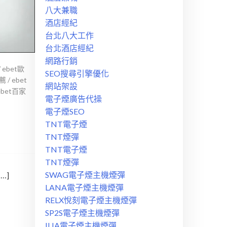
八大兼職
酒店經紀
台北八大工作
台北酒店經紀
網路行銷
/
ebet歐
SEO搜尋引擎優化
推薦
/
ebet
網站架設
ebet百家
電子煙廣告代操
電子煙SEO
TNT電子煙
TNT煙彈
TNT電子煙
TNT煙彈
SWAG電子煙主機煙彈
…]
LANA電子煙主機煙彈
RELX悅刻電子煙主機煙彈
SP2S電子煙主機煙彈
ILIA電子煙主機煙彈