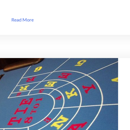
Read More