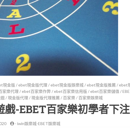
bet現金版
/
ebet現金版代理
/
ebet現金版娛樂城
/
ebet現金版推薦
/
ebe
t百家樂代理
/
ebet百家樂作弊
/
ebet百家樂信用版
/
ebet百家樂儲值
/
EB
遊戲
/
現金版代理
/
現金版代理推薦
/
百家樂
/
百家樂娛樂城
遊戲-EBET百家樂初學者下注
2020
-
iwin娛樂城-EBET娛樂城