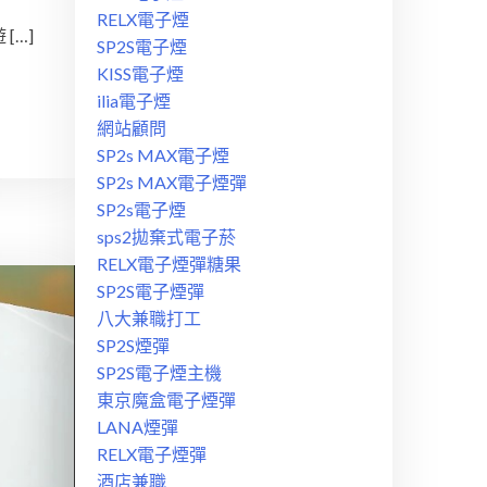
RELX電子煙
[…]
SP2S電子煙
KISS電子煙
ilia電子煙
網站顧問
SP2s MAX電子煙
SP2s MAX電子煙彈
SP2s電子煙
sps2拋棄式電子菸
RELX電子煙彈糖果
SP2S電子煙彈
八大兼職打工
SP2S煙彈
SP2S電子煙主機
東京魔盒電子煙彈
LANA煙彈
RELX電子煙彈
酒店兼職