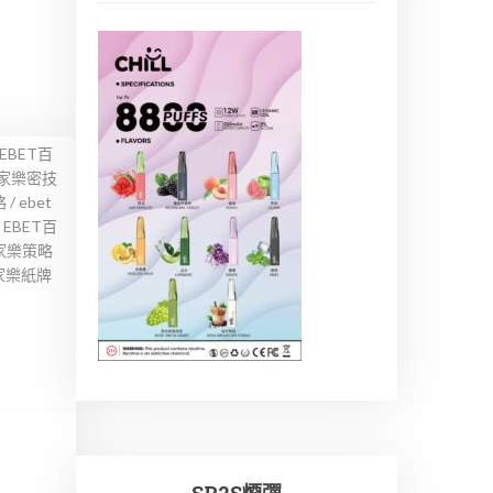
EBET百
百家樂密技
略
/
ebet
/
EBET百
百家樂策略
百家樂紙牌
SP2S煙彈