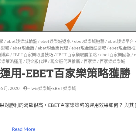
學
/
ebet娛樂城輪盤
/
ebet娛樂城返水
/
ebet娛樂城遊藝
/
ebet娛樂平台
娛樂城
/
ebet現金版
/
ebet現金版代理
/
ebet現金版娛樂城
/
ebet現金版
樂博弈
/
EBET百家樂取勝技巧
/
EBET百家樂取勝策略
/
ebet百家樂回報
/
百家樂策略運用
/
現金版代理
/
現金版代理推薦
/
百家樂
/
百家樂娛樂城
略運用-EBET百家樂策略獲勝
9 6 月, 2020
-
iwin娛樂城-EBET娛樂城
如果對勝利的渴望很高，EBET百家樂策略的運用效果如何？ 與其 [
Read More