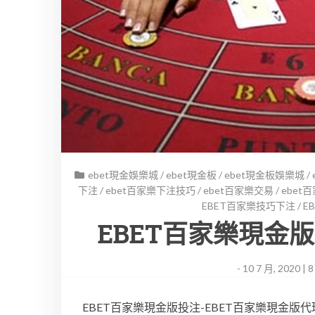
ebet現金娛樂城
/
ebet現金板
/
ebet現金板娛樂城
/
下注
/
ebet百家樂下注技巧
/
ebet百家樂交易
/
ebet
EBET百家樂技巧下注
/
E
EBET百家樂現金
-
10 7 月, 2020 | 
EBET百家樂現金版投注-EBET百家樂現金版代理