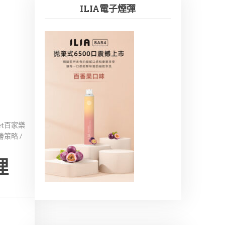
ILIA電子煙彈
et百家樂
勝策略
/
理