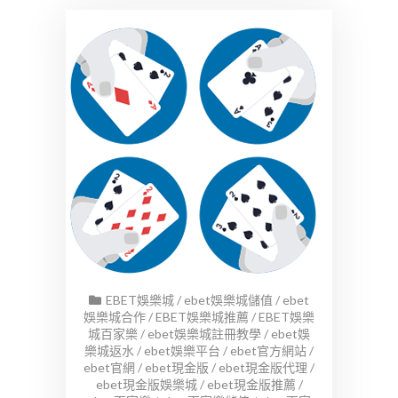
EBET娛樂城
/
ebet娛樂城儲值
/
ebet
娛樂城合作
/
EBET娛樂城推薦
/
EBET娛樂
城百家樂
/
ebet娛樂城註冊教學
/
ebet娛
樂城返水
/
ebet娛樂平台
/
ebet官方網站
/
ebet官網
/
ebet現金版
/
ebet現金版代理
/
ebet現金版娛樂城
/
ebet現金版推薦
/