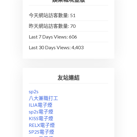
今天網站訪客數量:
51
昨天網站訪客數量:
70
Last 7 Days Views:
606
Last 30 Days Views:
4,403
友站連結
sp2s
八大兼職打工
ILIA電子煙
sp2s電子煙
KISS電子煙
RELX電子煙
SP2S電子煙