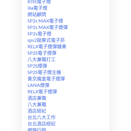
KISS電子煙
ilia電子煙
網站顧問
SP2s MAX電子煙
SP2s MAX電子煙彈
SP2s電子煙
sps2拋棄式電子菸
RELX電子煙彈糖果
SP2S電子煙彈
八大兼職打工
SP2S煙彈
SP2S電子煙主機
東京魔盒電子煙彈
LANA煙彈
RELX電子煙彈
酒店兼職
八大兼職
酒店經紀
台北八大工作
台北酒店經紀
網路行銷