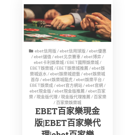
ebet信用版
/
ebet信用球版
/
ebet優惠
/
ebet儲值
/
ebet北京賽車
/
ebet博弈
/
ebet卡利娛樂城
/
EBET國際娛樂城
/
EBET娛樂城
/
EBET娛樂城推薦
/
ebet娛
樂城返水
/
ebet娛樂城遊藝
/
ebet娛樂城
首存
/
ebet娛樂城龍虎
/
ebet娛樂平台
/
EBET娛樂成
/
ebet官方網站
/
ebet官網
/
ebet現金版
/
ebet現金版推薦
/
ebet百家
樂
/
現金版代理
/
現金版代理推薦
/
百家樂
/
百家樂娛樂城
EBET百家樂現金
版|EBET百家樂代
理|ebet百家樂