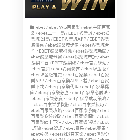
ebet
/
ebet WG百家樂
/
ebet主題百家
樂
/
ebet二十一點
/
EBET娛樂城
/
ebet娛
樂城 21點
/
EBET娛樂城APP
/
EBET娛樂
城優惠
/
ebet娛樂城儲值
/
ebet娛樂城合
作
/
EBET娛樂城推薦
/
ebet娛樂城新聞
/
ebet娛樂城營運
/
ebet娛樂城申請
/
ebet
娛樂平台
/
EBET娛樂成
/
ebet官方網站
/
ebet官網
/
ebet希爾體育
/
ebet現金版
/
ebet現金版推薦
/
ebet百家樂
/
ebet百家
樂APP
/
ebet百家樂APP下載
/
ebet百家
樂下載
/
ebet百家樂代理
/
ebet百家樂儲
值
/
ebet百家樂必勝
/
ebet百家樂必勝法
/
ebet百家樂必贏
/
ebet百家樂成功策略
/
ebet百家樂手機版
/
ebet百家樂技巧
/
ebet百家樂攻略
/
ebet百家樂系統
/
ebet
百家樂系統攻略
/
ebet百家樂網址
/
ebet
百家樂線上下注
/
ebet百家樂賭場
/
ebet
評價
/
ebet資訊
/
ebet賓果
/
ebet賽馬
/
ebet輪盤
/
ebet速戰百家樂
/
ebet運彩分
析
/
ebet運彩投注
/
ebet電子遊戲
/
ebet