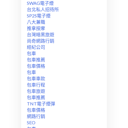
SWAG電子煙
台北私人招待所
SP2S電子煙
八大兼職
推拿按摩
台灣暗黑旅遊
尚奇網路行銷
經紀公司
包車
包車推薦
包車價格
包車
包車車款
包車行程
包車旅遊
包車推薦
TNT電子煙彈
包車價格
網路行銷
SEO