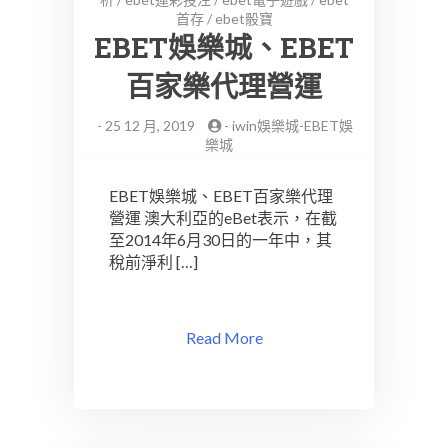
首存
/
ebet骰寶
EBET娛樂城、EBET
百家樂代理營運
-
25 12 月, 2019
-
iwin娛樂城-EBET娛
樂城
EBET娛樂城、EBET百家樂代理
營運 澳大利亞的eBet表示，在截
至2014年6月30日的一年中，其
稅前淨利 […]
Read More