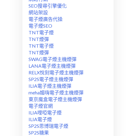
SEO搜尋引擎優化
網站架設
電子煙廣告代操
電子煙SEO
TNT電子煙
TNT煙彈
TNT電子煙
TNT煙彈
SWAG電子煙主機煙彈
LANA電子煙主機煙彈
RELX悅刻電子煙主機煙彈
SP2S電子煙主機煙彈
ILIA電子煙主機煙彈
meha媚嗨電子煙主機煙彈
東京魔盒電子煙主機煙彈
電子煙官網
ILIA哩啞電子煙
ILIA電子煙
SP2S思博瑞電子煙
SP2S糖果