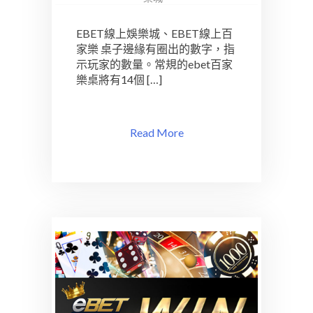
EBET線上娛樂城、EBET線上百
家樂 桌子邊緣有圈出的數字，指
示玩家的數量。常規的ebet百家
樂桌將有14個 […]
Read More