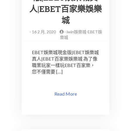
人|EBET百家樂娛樂
城
-
16 2 月, 2020
-
iwin娛樂城-EBET娛
樂城
EBET娛樂城現金版|EBET娛樂城
真人|EBET百家樂娛樂城 為了像
職業玩家一樣玩EBET百家樂，
您不僅需要 […]
Read More