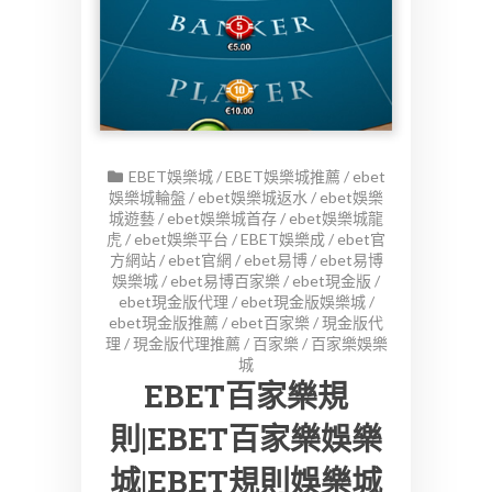
EBET娛樂城
/
EBET娛樂城推薦
/
ebet
娛樂城輪盤
/
ebet娛樂城返水
/
ebet娛樂
城遊藝
/
ebet娛樂城首存
/
ebet娛樂城龍
虎
/
ebet娛樂平台
/
EBET娛樂成
/
ebet官
方網站
/
ebet官網
/
ebet易博
/
ebet易博
娛樂城
/
ebet易博百家樂
/
ebet現金版
/
ebet現金版代理
/
ebet現金版娛樂城
/
ebet現金版推薦
/
ebet百家樂
/
現金版代
理
/
現金版代理推薦
/
百家樂
/
百家樂娛樂
城
EBET百家樂規
則|EBET百家樂娛樂
城|EBET規則娛樂城