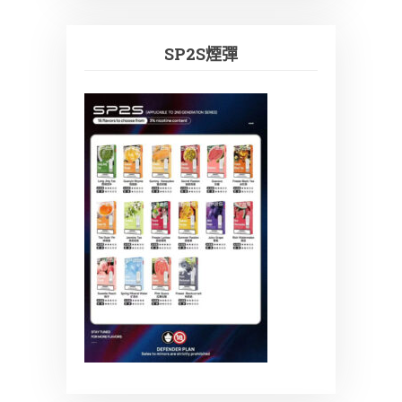
SP2S煙彈