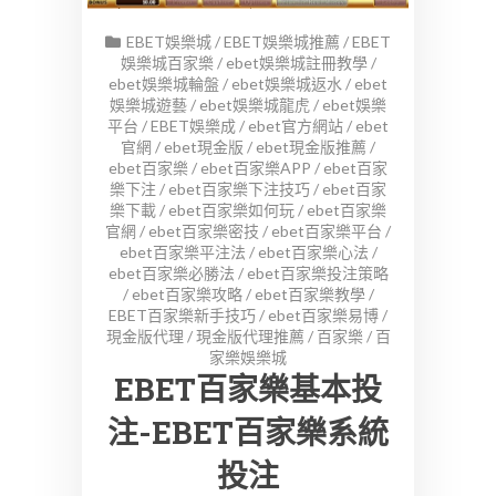
EBET娛樂城
/
EBET娛樂城推薦
/
EBET
娛樂城百家樂
/
ebet娛樂城註冊教學
/
ebet娛樂城輪盤
/
ebet娛樂城返水
/
ebet
娛樂城遊藝
/
ebet娛樂城龍虎
/
ebet娛樂
平台
/
EBET娛樂成
/
ebet官方網站
/
ebet
官網
/
ebet現金版
/
ebet現金版推薦
/
ebet百家樂
/
ebet百家樂APP
/
ebet百家
樂下注
/
ebet百家樂下注技巧
/
ebet百家
樂下載
/
ebet百家樂如何玩
/
ebet百家樂
官網
/
ebet百家樂密技
/
ebet百家樂平台
/
ebet百家樂平注法
/
ebet百家樂心法
/
ebet百家樂必勝法
/
ebet百家樂投注策略
/
ebet百家樂攻略
/
ebet百家樂教學
/
EBET百家樂新手技巧
/
ebet百家樂易博
/
現金版代理
/
現金版代理推薦
/
百家樂
/
百
家樂娛樂城
EBET百家樂基本投
注-EBET百家樂系統
投注