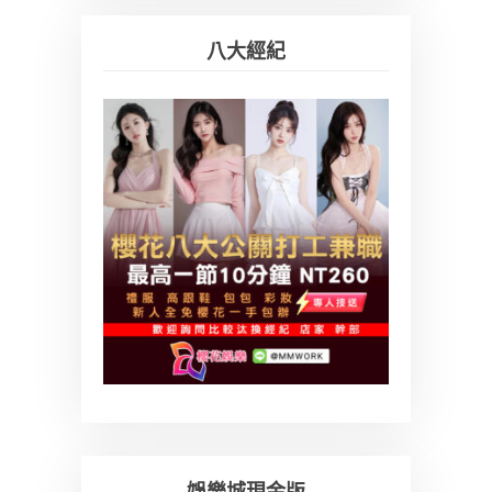
八大經紀
娛樂城現金版