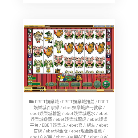
EBET娛樂城
/
EBET娛樂城推薦
/
EBET
娛樂城百家樂
/
ebet娛樂城註冊教學
/
ebet娛樂城輪盤
/
ebet娛樂城返水
/
ebet
娛樂城遊藝
/
ebet娛樂城龍虎
/
ebet娛樂
平台
/
EBET娛樂成
/
ebet官方網站
/
ebet
官網
/
ebet現金版
/
ebet現金版推薦
/
ebet百家樂
/
ebet百家樂APP
/
ebet百家