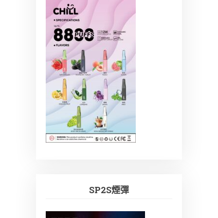
SP2S煙彈