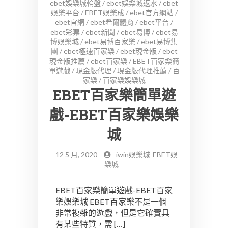
ebet娛樂城輪盤
/
ebet娛樂城返水
/
ebet
娛樂平台
/
EBET娛樂成
/
ebet官方網站
/
ebet官網
/
ebet希爾體育
/
ebet平台
/
ebet彩票
/
ebet新聞
/
ebet易博
/
ebet易
博娛樂城
/
ebet易博百家樂
/
ebet易博集
團
/
ebet極速百家樂
/
ebet現金版
/
ebet
現金版推薦
/
ebet百家樂
/
EBET百家樂簡
單遊戲
/
現金版代理
/
現金版代理推薦
/
百
家樂
/
百家樂娛樂城
EBET百家樂簡單遊
戲-EBET百家樂娛樂
城
-
12 5 月, 2020
-
iwin娛樂城-EBET娛
樂城
EBET百家樂簡單遊戲-EBET百家
樂娛樂城 EBET百家樂不是一個
非常複雜的遊戲，但是它確實具
有某些特質，需 […]