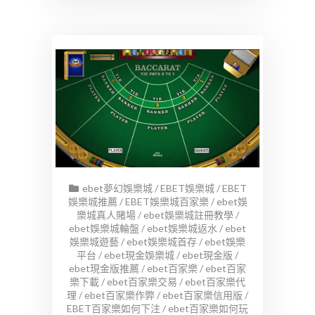
ebet夢幻娛樂城
/
EBET娛樂城
/
EBET
娛樂城推薦
/
EBET娛樂城百家樂
/
ebet娛
樂城真人賭場
/
ebet娛樂城註冊教學
/
ebet娛樂城輪盤
/
ebet娛樂城返水
/
ebet
娛樂城遊藝
/
ebet娛樂城首存
/
ebet娛樂
平台
/
ebet現金娛樂城
/
ebet現金版
/
ebet現金版推薦
/
ebet百家樂
/
ebet百家
樂下載
/
ebet百家樂交易
/
ebet百家樂代
理
/
ebet百家樂作弊
/
ebet百家樂信用版
/
EBET百家樂如何下注
/
ebet百家樂如何玩