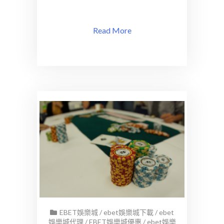
Read More
EBET娛樂城
/
ebet娛樂城下載
/
ebet
娛樂城代理
/
EBET娛樂城優惠
/
ebet娛樂