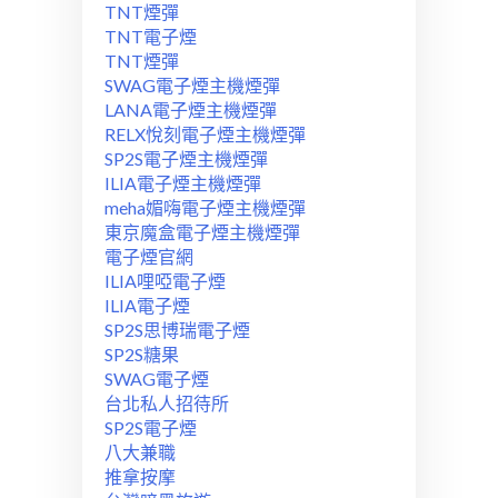
TNT煙彈
TNT電子煙
TNT煙彈
SWAG電子煙主機煙彈
LANA電子煙主機煙彈
RELX悅刻電子煙主機煙彈
SP2S電子煙主機煙彈
ILIA電子煙主機煙彈
meha媚嗨電子煙主機煙彈
東京魔盒電子煙主機煙彈
電子煙官網
ILIA哩啞電子煙
ILIA電子煙
SP2S思博瑞電子煙
SP2S糖果
SWAG電子煙
台北私人招待所
SP2S電子煙
八大兼職
推拿按摩