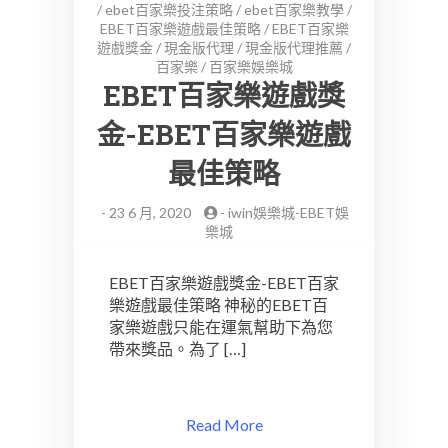
/
ebet百家樂投注策略
/
ebet百家樂教學
/
EBET百家樂遊戲最佳策略
/
EBET百家樂
遊戲獎金
/
現金版代理
/
現金版代理推薦
/
百家樂
/
百家樂娛樂城
EBET百家樂遊戲獎
金-EBET百家樂遊戲
最佳策略
-
23 6 月, 2020
-
iwin娛樂城-EBET娛
樂城
EBET百家樂遊戲獎金-EBET百家
樂遊戲最佳策略 神秘的EBET百
家樂遊戲只能在運氣幫助下為您
帶來獎品。為了 […]
Read More