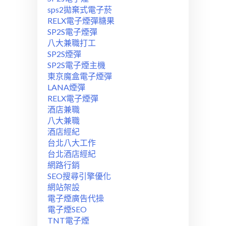
sps2拋棄式電子菸
RELX電子煙彈糖果
SP2S電子煙彈
八大兼職打工
SP2S煙彈
SP2S電子煙主機
東京魔盒電子煙彈
LANA煙彈
RELX電子煙彈
酒店兼職
八大兼職
酒店經紀
台北八大工作
台北酒店經紀
網路行銷
SEO搜尋引擎優化
網站架設
電子煙廣告代操
電子煙SEO
TNT電子煙