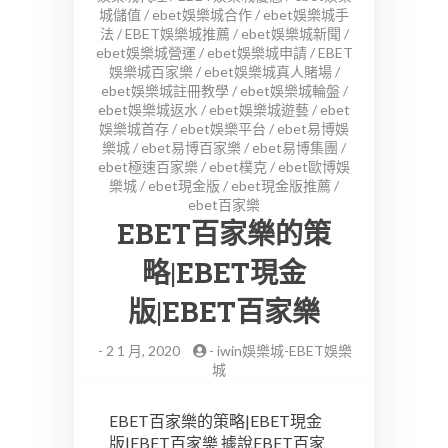
城儲值
/
ebet娛樂城合作
/
ebet娛樂城手
法
/
EBET娛樂城推薦
/
ebet娛樂城新聞
/
ebet娛樂城營運
/
ebet娛樂城申請
/
EBET
娛樂城百家樂
/
ebet娛樂城真人賭場
/
ebet娛樂城註冊教學
/
ebet娛樂城輪盤
/
ebet娛樂城返水
/
ebet娛樂城遊藝
/
ebet
娛樂城首存
/
ebet娛樂平台
/
ebet易博娛
樂城
/
ebet易博百家樂
/
ebet易博集團
/
ebet極速百家樂
/
ebet樸克
/
ebet歐博娛
樂城
/
ebet現金版
/
ebet現金版推薦
/
ebet百家樂
EBET百家樂的策
略|EBET現金
版|EBET百家樂
-
2 1 月, 2020
-
iwin娛樂城-EBET娛樂
城
EBET百家樂的策略|EBET現金
版|EBET百家樂 據說EBET百家