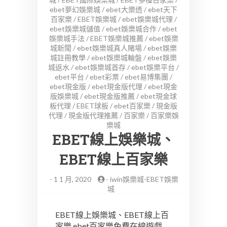
ebet夢幻娛樂城
/
ebet大樂透
/
ebet天下
百家樂
/
EBET娛樂城
/
ebet娛樂城代理
/
ebet娛樂城儲值
/
ebet娛樂城合作
/
ebet
娛樂城手法
/
EBET娛樂城推薦
/
ebet娛樂
城新聞
/
ebet娛樂城真人賭場
/
ebet娛樂
城註冊教學
/
ebet娛樂城輪盤
/
ebet娛樂
城返水
/
ebet娛樂城首存
/
ebet娛樂平台
/
ebet平台
/
ebet彩票
/
ebet易博集團
/
ebet現金版
/
ebet現金版代理
/
ebet現金
版娛樂城
/
ebet現金版推薦
/
ebet現金球
板代理
/
EBET球板
/
ebet百家樂
/
現金版
代理
/
現金版代理推薦
/
百家樂
/
百家樂娛
樂城
EBET線上娛樂城、
EBET線上百家樂
-
1 1 月, 2020
-
iwin娛樂城-EBET娛樂
城
EBET線上娛樂城、EBET線上百
家樂 ebet百家樂免費在線遊戲