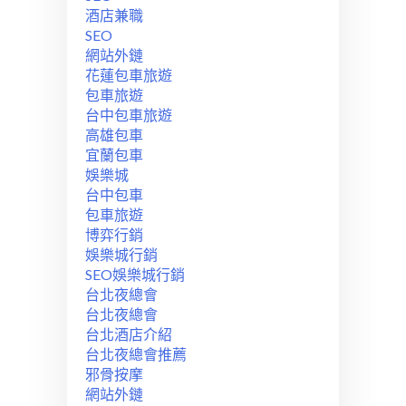
酒店兼職
SEO
網站外鏈
花蓮包車旅遊
包車旅遊
台中包車旅遊
高雄包車
宜蘭包車
娛樂城
台中包車
包車旅遊
博弈行銷
娛樂城行銷
SEO娛樂城行銷
台北夜總會
台北夜總會
台北酒店介紹
台北夜總會推薦
邪骨按摩
網站外鏈