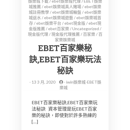
娛樂城下載
/
ebet娛樂城代理
/
EBET娛樂
城推薦
/
ebet娛樂城真人賭場
/
ebet娛樂
城註冊教學
/
ebet娛樂城輪盤
/
ebet娛樂
城返水
/
ebet娛樂城遊藝
/
ebet娛樂城首
存
/
ebet娛樂平台
/
ebet現金版
/
ebet現
金版推薦
/
ebet百家樂
/
Uncategorized
/
現金版代理
/
現金版代理推薦
/
百家樂
/
百
家樂娛樂城
EBET百家樂秘
訣,EBET百家樂玩法
秘訣
-
13 3 月, 2020
-
iwin娛樂城-EBET娛
樂城
EBET百家樂秘訣,EBET百家樂玩
法秘訣 資本管理是玩EBET百家
樂的秘訣，即使對於許多熟練的
[…]