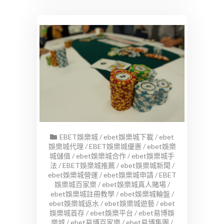
EBET娛樂城
/
ebet娛樂城下載
/
ebet
娛樂城代理
/
EBET娛樂城優惠
/
ebet娛樂
城儲值
/
ebet娛樂城合作
/
ebet娛樂城手
法
/
EBET娛樂城推薦
/
ebet娛樂城新聞
/
ebet娛樂城營運
/
ebet娛樂城申請
/
EBET
娛樂城百家樂
/
ebet娛樂城真人賭場
/
ebet娛樂城註冊教學
/
ebet娛樂城輪盤
/
ebet娛樂城返水
/
ebet娛樂城遊藝
/
ebet
娛樂城首存
/
ebet娛樂平台
/
ebet易博娛
樂城
/
ebet易博百家樂
/
ebet易博集團
/