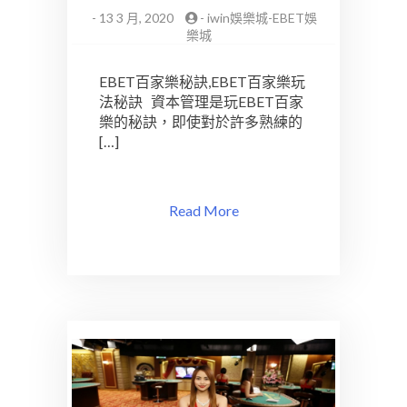
-
13 3 月, 2020
-
iwin娛樂城-EBET娛
樂城
EBET百家樂秘訣,EBET百家樂玩
法秘訣 資本管理是玩EBET百家
樂的秘訣，即使對於許多熟練的
[…]
Read More