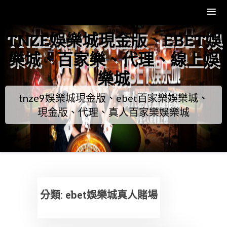
Skip
TNZE娛樂城現金版、EBET娛
to
content
樂城、百家樂、代理、線上娛
樂城
tnze9娛樂城現金版、ebet百家樂娛樂城、
現金版、代理、真人百家樂娛樂城
分類:
ebet娛樂城真人賭場