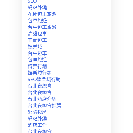
SEO
網站外鏈
花蓮包車旅遊
包車旅遊
台中包車旅遊
高雄包車
宜蘭包車
娛樂城
台中包車
包車旅遊
博弈行銷
娛樂城行銷
SEO娛樂城行銷
台北夜總會
台北夜總會
台北酒店介紹
台北夜總會推薦
邪骨按摩
網站外鏈
酒店工作
台北夜總會