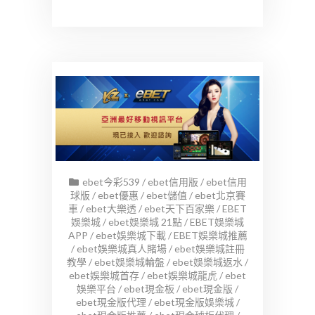
ebet今彩539
/
ebet信用版
/
ebet信用
球版
/
ebet優惠
/
ebet儲值
/
ebet北京賽
車
/
ebet大樂透
/
ebet天下百家樂
/
EBET
娛樂城
/
ebet娛樂城 21點
/
EBET娛樂城
APP
/
ebet娛樂城下載
/
EBET娛樂城推薦
/
ebet娛樂城真人賭場
/
ebet娛樂城註冊
教學
/
ebet娛樂城輪盤
/
ebet娛樂城返水
/
ebet娛樂城首存
/
ebet娛樂城龍虎
/
ebet
娛樂平台
/
ebet現金板
/
ebet現金版
/
ebet現金版代理
/
ebet現金版娛樂城
/