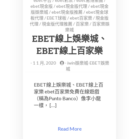
ebet平台
/
ebet彩票
/
ebet易博集團
/
ebet現金版
/
ebet現金版代理
/
ebet現金
版娛樂城
/
ebet現金版推薦
/
ebet現金球
板代理
/
EBET球板
/
ebet百家樂
/
現金版
代理
/
現金版代理推薦
/
百家樂
/
百家樂娛
樂城
EBET線上娛樂城、
EBET線上百家樂
-
1 1 月, 2020
-
iwin娛樂城-EBET娛樂
城
EBET線上娛樂城、EBET線上百
家樂 ebet百家樂免費在線遊戲
（稱為Punto Banco）像李小龍
一樣， […]
Read More