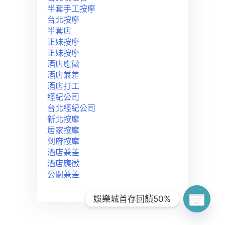
半套手工按摩
台北按摩
半套店
正妹按摩
正妹按摩
酒店應徵
酒店兼差
酒店打工
經紀公司
台北經紀公司
新北按摩
居家按摩
到府按摩
酒店兼差
酒店應徵
公關兼差
娛樂城首存回饋50%