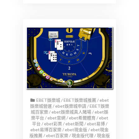
EBET娛樂城
/
EBET娛樂城推薦
/
ebet
娛樂城營運
/
ebet娛樂城申請
/
EBET娛樂
城百家樂
/
ebet娛樂城真人賭場
/
ebet娛
樂平台
/
ebet官網
/
ebet希爾體育
/
ebet
平台
/
ebet彩票
/
ebet新聞
/
ebet易博
/
ebet易博百家樂
/
ebet現金版
/
ebet現金
版推薦
/
ebet百家樂
/
現金版代理
/
現金版