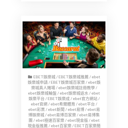
EBET娛樂城
/
EBET娛樂城推薦
/
ebet
娛樂城申請
/
EBET娛樂城百家樂
/
ebet娛
樂城真人賭場
/
ebet娛樂城註冊教學
/
ebet娛樂城輪盤
/
ebet娛樂城返水
/
ebet
娛樂平台
/
EBET娛樂成
/
ebet官方網站
/
ebet官網
/
ebet希爾體育
/
ebet平台
/
ebet彩票
/
ebet新聞
/
ebet易博
/
ebet易
博娛樂城
/
ebet易博百家樂
/
ebet易博集
團
/
ebet極速百家樂
/
ebet現金版
/
ebet
現金版推薦
/
ebet百家樂
/
EBET百家樂簡