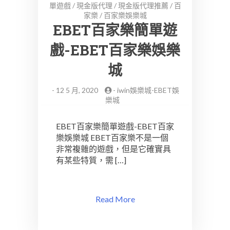
單遊戲
/
現金版代理
/
現金版代理推薦
/
百
家樂
/
百家樂娛樂城
EBET百家樂簡單遊
戲-EBET百家樂娛樂
城
-
12 5 月, 2020
-
iwin娛樂城-EBET娛
樂城
EBET百家樂簡單遊戲-EBET百家
樂娛樂城 EBET百家樂不是一個
非常複雜的遊戲，但是它確實具
有某些特質，需 […]
Read More