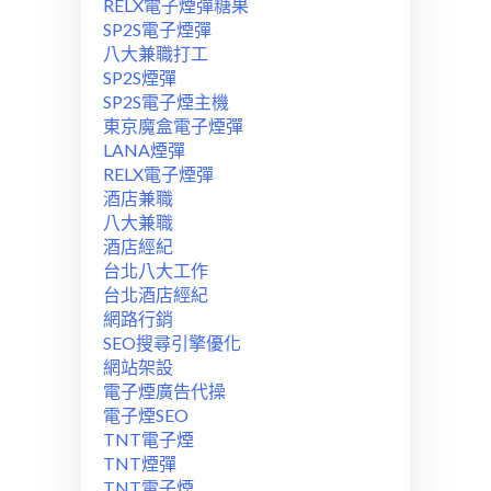
RELX電子煙彈糖果
SP2S電子煙彈
八大兼職打工
SP2S煙彈
SP2S電子煙主機
東京魔盒電子煙彈
LANA煙彈
RELX電子煙彈
酒店兼職
八大兼職
酒店經紀
台北八大工作
台北酒店經紀
網路行銷
SEO搜尋引擎優化
網站架設
電子煙廣告代操
電子煙SEO
TNT電子煙
TNT煙彈
TNT電子煙