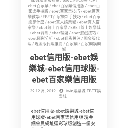
ebet現金版推薦
/
ebet現金球板代理
/
ebet百家樂
/
ebet百家樂信用版
/
ebet百
家樂手機版
/
ebet百家樂技巧
/
ebet百家
樂教學
/
EBET百家樂新手技巧
/
ebet百家
樂是什麼
/
ebet真人娛樂城
/
ebet真人百
家樂
/
ebet網上百家樂
/
EBET線上娛樂城
/
ebet賽馬
/
ebet輪盤
/
ebet遊戲技巧
/
ebet運彩分析
/
ebet運彩投注
/
現金版代
理
/
現金版代理推薦
/
百家樂
/
百家樂娛樂
城
ebet信用版-ebet娛
樂城-ebet信用球版-
ebet百家樂信用版
-
29 12 月, 2019
-
iwin娛樂城-EBET娛
樂城
ebet信用版-ebet娛樂城-ebet信
用球版-ebet百家樂信用版 現金
網會員網址運彩球版創造一個安