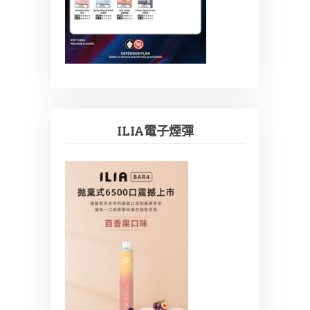
ILIA電子煙彈