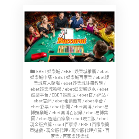
EBET娛樂城
/
EBET娛樂城推薦
/
ebet
娛樂城申請
/
EBET娛樂城百家樂
/
ebet娛
樂城真人賭場
/
ebet娛樂城註冊教學
/
ebet娛樂城輪盤
/
ebet娛樂城返水
/
ebet
娛樂平台
/
EBET娛樂成
/
ebet官方網站
/
ebet官網
/
ebet希爾體育
/
ebet平台
/
ebet彩票
/
ebet新聞
/
ebet易博
/
ebet易
博娛樂城
/
ebet易博百家樂
/
ebet易博集
團
/
ebet極速百家樂
/
ebet現金版
/
ebet
現金版推薦
/
ebet百家樂
/
EBET百家樂簡
單遊戲
/
現金版代理
/
現金版代理推薦
/
百
家樂
/
百家樂娛樂城