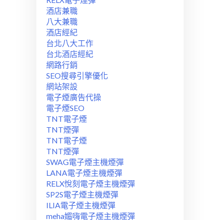
酒店兼職
八大兼職
酒店經紀
台北八大工作
台北酒店經紀
網路行銷
SEO搜尋引擎優化
網站架設
電子煙廣告代操
電子煙SEO
TNT電子煙
TNT煙彈
TNT電子煙
TNT煙彈
SWAG電子煙主機煙彈
LANA電子煙主機煙彈
RELX悅刻電子煙主機煙彈
SP2S電子煙主機煙彈
ILIA電子煙主機煙彈
meha媚嗨電子煙主機煙彈