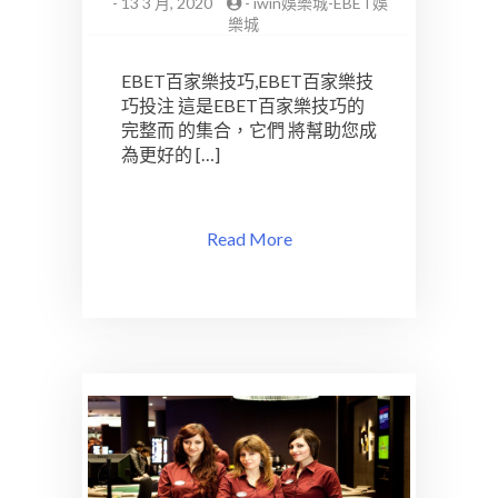
-
13 3 月, 2020
-
iwin娛樂城-EBET娛
樂城
EBET百家樂技巧,EBET百家樂技
巧投注 這是EBET百家樂技巧的
完整而 的集合，它們 將幫助您成
為更好的 […]
Read More