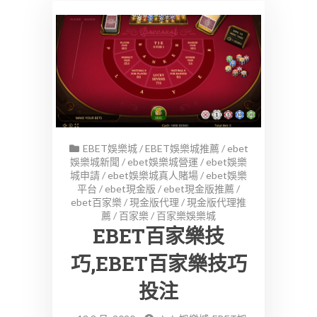
EBET娛樂城
/
EBET娛樂城推薦
/
ebet
娛樂城新聞
/
ebet娛樂城營運
/
ebet娛樂
城申請
/
ebet娛樂城真人賭場
/
ebet娛樂
平台
/
ebet現金版
/
ebet現金版推薦
/
ebet百家樂
/
現金版代理
/
現金版代理推
薦
/
百家樂
/
百家樂娛樂城
EBET百家樂技
巧,EBET百家樂技巧
投注