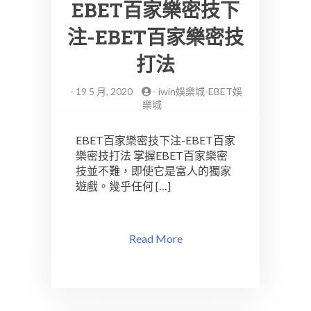
EBET百家樂密技下
注-EBET百家樂密技
打法
-
19 5 月, 2020
-
iwin娛樂城-EBET娛
樂城
EBET百家樂密技下注-EBET百家
樂密技打法 掌握EBET百家樂密
技並不難，即使它是富人的獨家
遊戲。幾乎任何 […]
Read More