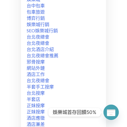
台中包車
包車旅遊
博弈行銷
娛樂城行銷
SEO娛樂城行銷
台北夜總會
台北夜總會
台北酒店介紹
台北夜總會推薦
邪骨按摩
網站外鏈
酒店工作
台北夜總會
半套手工按摩
台北按摩
半套店
正妹按摩
正妹按摩
娛樂城首存回饋50%
酒店應徵
酒店兼差