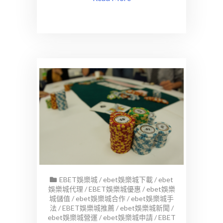
EBET娛樂城
/
ebet娛樂城下載
/
ebet
娛樂城代理
/
EBET娛樂城優惠
/
ebet娛樂
城儲值
/
ebet娛樂城合作
/
ebet娛樂城手
法
/
EBET娛樂城推薦
/
ebet娛樂城新聞
/
ebet娛樂城營運
/
ebet娛樂城申請
/
EBET