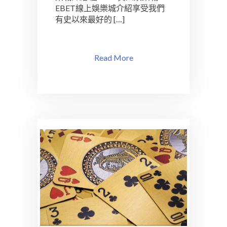
EBET線上娛樂城介紹享受我們
有史以來最好的 […]
Read More