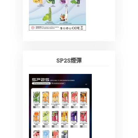
SP2S煙彈