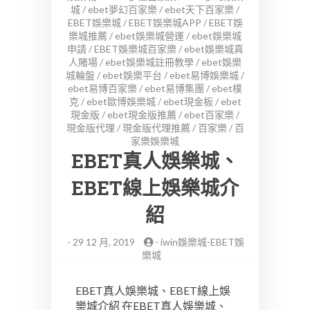
城
/
ebet夢幻百家樂
/
ebet天下百家樂
/
EBET娛樂城
/
EBET娛樂城APP
/
EBET娛
樂城推薦
/
ebet娛樂城營運
/
ebet娛樂城
申請
/
EBET娛樂城百家樂
/
ebet娛樂城真
人賭場
/
ebet娛樂城註冊教學
/
ebet娛樂
城輪盤
/
ebet娛樂平台
/
ebet易博娛樂城
/
ebet易博百家樂
/
ebet易博集團
/
ebet樸
克
/
ebet歐博娛樂城
/
ebet現金板
/
ebet
現金版
/
ebet現金版推薦
/
ebet百家樂
/
現金版代理
/
現金版代理推薦
/
百家樂
/
百
家樂娛樂城
EBET真人娛樂城、
EBET線上娛樂城介
紹
-
29 12 月, 2019
-
iwin娛樂城-EBET娛
樂城
EBET真人娛樂城、EBET線上娛
樂城介紹 在EBET真人娛樂城、