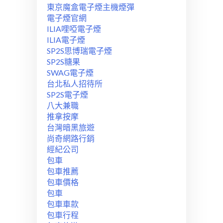
東京魔盒電子煙主機煙彈
電子煙官網
ILIA哩啞電子煙
ILIA電子煙
SP2S思博瑞電子煙
SP2S糖果
SWAG電子煙
台北私人招待所
SP2S電子煙
八大兼職
推拿按摩
台灣暗黑旅遊
尚奇網路行銷
經紀公司
包車
包車推薦
包車價格
包車
包車車款
包車行程