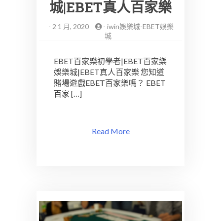
城|EBET真人百家樂
-
2 1 月, 2020
-
iwin娛樂城-EBET娛樂
城
EBET百家樂初學者|EBET百家樂
娛樂城|EBET真人百家樂 您知道
賭場遊戲EBET百家樂嗎？ EBET
百家 […]
Read More