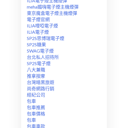
ILIA電子煙主機煙彈
meha媚嗨電子煙主機煙彈
東京魔盒電子煙主機煙彈
電子煙官網
ILIA哩啞電子煙
ILIA電子煙
SP2S思博瑞電子煙
SP2S糖果
SWAG電子煙
台北私人招待所
SP2S電子煙
八大兼職
推拿按摩
台灣暗黑旅遊
尚奇網路行銷
經紀公司
包車
包車推薦
包車價格
包車
包車車款