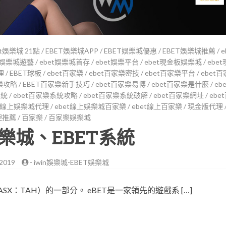
et娛樂城 21點
/
EBET娛樂城APP
/
EBET娛樂城優惠
/
EBET娛樂城推薦
/
e
et娛樂城遊藝
/
ebet娛樂城首存
/
ebet娛樂平台
/
ebet現金板娛樂城
/
ebe
理
/
EBET球板
/
ebet百家樂
/
ebet百家樂密技
/
ebet百家樂平台
/
ebet
家樂攻略
/
EBET百家樂新手技巧
/
ebet百家樂易博
/
ebet百家樂是什麼
/
eb
系統
/
ebet百家樂系統攻略
/
ebet百家樂系統破解
/
ebet百家樂網址
/
ebe
et線上娛樂城代理
/
ebet線上娛樂城百家樂
/
ebet線上百家樂
/
現金版代理
理推薦
/
百家樂
/
百家樂娛樂城
娛樂城、EBET系統
 2019
-
iwin娛樂城-EBET娛樂城
（ASX：TAH）的一部分。 eBET是一家領先的遊戲系 […]