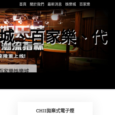
首頁
關於我們
最新消息
娛樂城
百家樂
樂城、百家樂、代
人百家樂娛樂城
CHII拋棄式電子煙