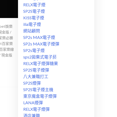
RELX電子煙
SP2S電子煙
KISS電子煙
ilia電子煙
bet娛樂
網站顧問
t現金版
/
SP2s MAX電子煙
百家樂必勝
SP2s MAX電子煙彈
et百家樂
t百家樂線
SP2s電子煙
/
現金版
sps2拋棄式電子菸
RELX電子煙彈糖果
SP2S電子煙彈
八大兼職打工
SP2S煙彈
SP2S電子煙主機
東京魔盒電子煙彈
LANA煙彈
RELX電子煙彈
酒店兼職