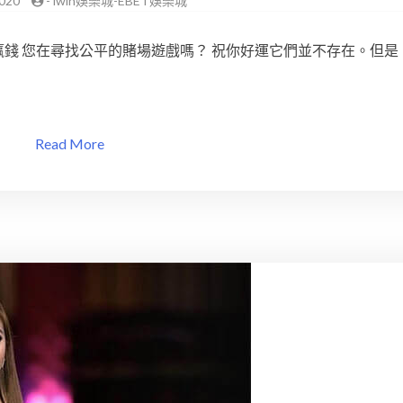
2020
-
iwin娛樂城-EBET娛樂城
弊贏錢 您在尋找公平的賭場遊戲嗎？ 祝你好運它們並不存在。但是
Read More