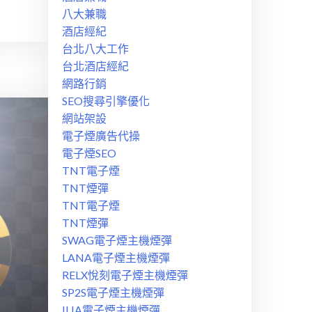
八大兼職
酒店經紀
台北八大工作
台北酒店經紀
網路行銷
SEO搜尋引擎優化
網站架設
電子煙廣告代操
電子煙SEO
TNT電子煙
TNT煙彈
TNT電子煙
TNT煙彈
SWAG電子煙主機煙彈
LANA電子煙主機煙彈
RELX悅刻電子煙主機煙彈
SP2S電子煙主機煙彈
ILIA電子煙主機煙彈