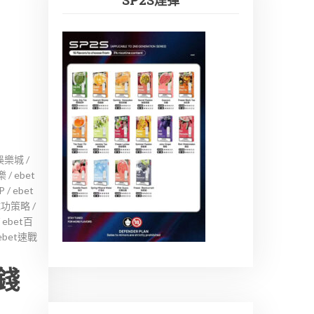
T娛樂城
/
樂
/
ebet
P
/
ebet
成功策略
/
/
ebet百
ebet速戰
錢