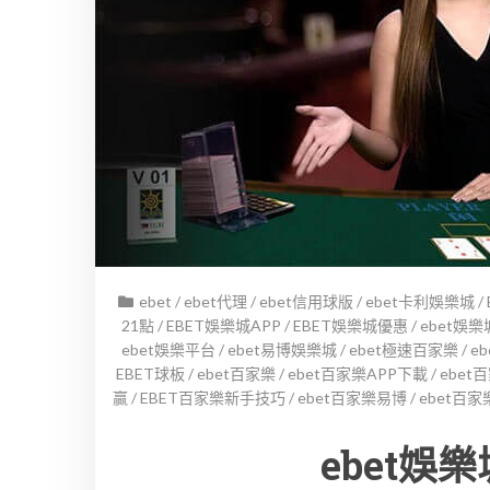
ebet
/
ebet代理
/
ebet信用球版
/
ebet卡利娛樂城
/
21點
/
EBET娛樂城APP
/
EBET娛樂城優惠
/
ebet娛
ebet娛樂平台
/
ebet易博娛樂城
/
ebet極速百家樂
/
e
EBET球板
/
ebet百家樂
/
ebet百家樂APP下載
/
ebet
贏
/
EBET百家樂新手技巧
/
ebet百家樂易博
/
ebet百
ebet娛