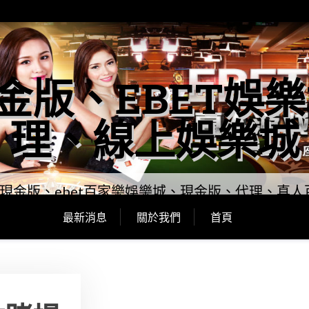
現金版、EBET娛
理、線上娛樂城
樂城現金版、ebet百家樂娛樂城、現金版、代理、真
最新消息
關於我們
首頁