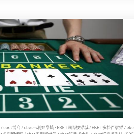
值
/
ebet博弈
/
ebet卡利娛樂城
/
EBET國際娛樂城
/
EBET多檯百家樂
/
eb
et娛樂城代理
/
ebet娛樂城儲值
/
ebet娛樂城合作
/
ebet娛樂城手法
/
EB