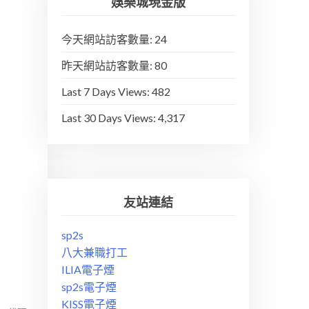
娛樂城現金版
今天網站訪客數量:
24
昨天網站訪客數量:
80
Last 7 Days Views:
482
Last 30 Days Views:
4,317
友站連結
sp2s
八大兼職打工
ILIA電子煙
sp2s電子煙
KISS電子煙