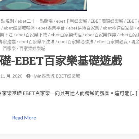
一點規則
/
ebet二十一點賭場
/
ebet卡利娛樂城
/
EBET國際娛樂城
/
EBE
樂
/
ebet娛樂城輪盤
/
ebet娛樂平台
/
ebet易博百家樂
/
ebet極速百家樂
/
家樂下注
/
ebet百家樂下載
/
ebet百家樂代理
/
ebet百家樂作弊
/
ebet百
樂專家建議
/
ebet百家樂平注法
/
ebet百家樂必勝法
/
ebet百家樂必贏
/
現
百家樂
/
百家樂娛樂城
基礎-EBET百家樂基礎遊戲
8 11 月, 2020
-
iwin娛樂城-EBET娛樂城
T百家樂基礎 EBET百家樂一向具有迷人而精緻的氛圍。這可能 […]
Read More