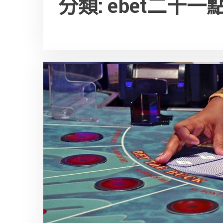
分類:
ebet二十一