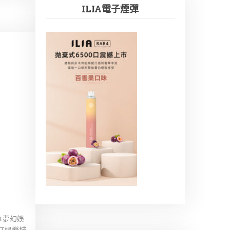
ILIA電子煙彈
et夢幻娛
ET娛樂城