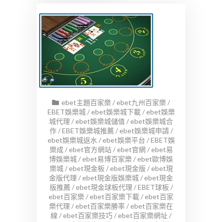
ebet主題百家樂
/
ebet九州百家樂
/
EBET娛樂城
/
ebet娛樂城下載
/
ebet娛樂
城代理
/
ebet娛樂城儲值
/
ebet娛樂城合
作
/
EBET娛樂城推薦
/
ebet娛樂城申請
/
ebet娛樂城返水
/
ebet娛樂平台
/
EBET娛
樂成
/
ebet官方網站
/
ebet官網
/
ebet易
博娛樂城
/
ebet易博百家樂
/
ebet歐博娛
樂城
/
ebet現金板
/
ebet現金版
/
ebet現
金版代理
/
ebet現金版娛樂城
/
ebet現金
版推薦
/
ebet現金球板代理
/
EBET球板
/
ebet百家樂
/
ebet百家樂下載
/
ebet百家
樂代理
/
ebet百家樂勝率
/
ebet百家樂在
線
/
ebet百家樂技巧
/
ebet百家樂網址
/