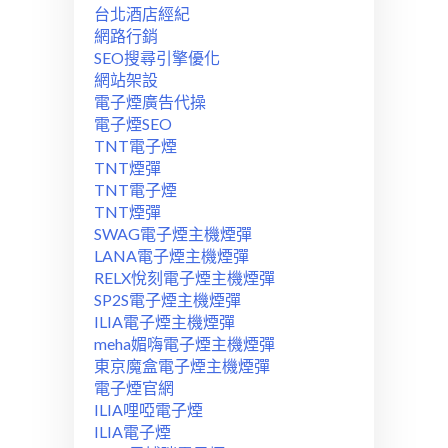
台北酒店經紀
網路行銷
SEO搜尋引擎優化
網站架設
電子煙廣告代操
電子煙SEO
TNT電子煙
TNT煙彈
TNT電子煙
TNT煙彈
SWAG電子煙主機煙彈
LANA電子煙主機煙彈
RELX悅刻電子煙主機煙彈
SP2S電子煙主機煙彈
ILIA電子煙主機煙彈
meha媚嗨電子煙主機煙彈
東京魔盒電子煙主機煙彈
電子煙官網
ILIA哩啞電子煙
ILIA電子煙