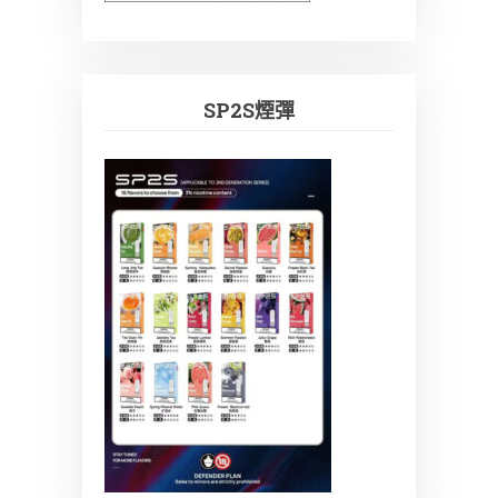
SP2S煙彈