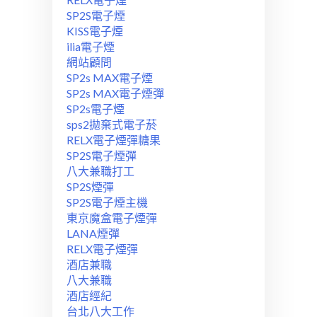
SP2S電子煙
KISS電子煙
ilia電子煙
網站顧問
SP2s MAX電子煙
SP2s MAX電子煙彈
SP2s電子煙
sps2拋棄式電子菸
RELX電子煙彈糖果
SP2S電子煙彈
八大兼職打工
SP2S煙彈
SP2S電子煙主機
東京魔盒電子煙彈
LANA煙彈
RELX電子煙彈
酒店兼職
八大兼職
酒店經紀
台北八大工作